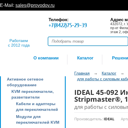
E-Mail:
sales@provodov.ru
Телефон:
Адрес м
+7(8422)75-29-39
432072, г. 
пр-кт Фила
этаж 2, оф
Работаем
с 2012 года
О компании
Каталог
Решен
Главная
→
Каталог
→
для работы с силовым ка
Активное сетевое
оборудование
IDEAL 45-092 
KVM переключатели,
Stripmaster®, 
разветвители
Кабели и адаптеры
для работы с силовы
для переключателей
Модули для
Производитель:
IDEAL
Арт
переключателей KVM