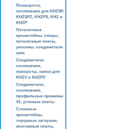
Поовороты,
сочленения для KHZSP,
KHZSPZ, KHZPS, KHZ и
KHZP
Потолочные
кронштейны, опоры,
потолочные платы,
укосины, соединители
шин
Соединители,
сочленения,
повороты, связи для
KHZV и KHZPV
Соединители,
сочленения,
профильные прижимы
41, угловые платы
Стеновые
кронштейны,
торцевые заглушки,
монтажные платы,