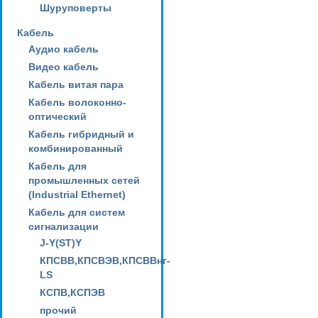
Шуруповерты
Кабель
Аудио кабель
Видео кабель
Кабель витая пара
Кабель волоконно-
оптический
Кабель гибридный и
комбинированный
Кабель для
промышленных сетей
(Industrial Ethernet)
Кабель для систем
сигнализации
J-Y(ST)Y
КПСВВ,КПСВЭВ,КПСВВнг-
LS
КСПВ,КСПЭВ
прочий