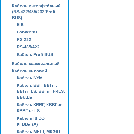
Кабель интерфейсный
(RS-422/485/232/Profi
BUS)
EIB
LonWorks
RS-232
RS-485/422
Кабель Profi BUS
Кабель коаксиальный
Кабель силовой
Кабель NYM
Кабель ВВГ, ВВГнг,
ВВГнг-LS, ВВГнг-FRLS,
ВБбШв
Кабель КВВГ, КВВГнг,
КВВГ нг LS
Кабель КГВВ,
КГВВнг(А)
Кабель МКШ, МКЭШ