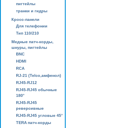
пигтейлы
транки и гидры
Кросс-панели
Для телефонии
Тип 110/210
Медные патч-корды,
шнуры, пигтейлы
BNC
HDMI
RCA
RJ-21 (Telco,амфенол)
RJ45-RJ12
RJ45-RJ45 обычные
180°
RJ45-RJ45
реверсивные
RJ45-RJ45 угловые 45°
TERA патч-корды