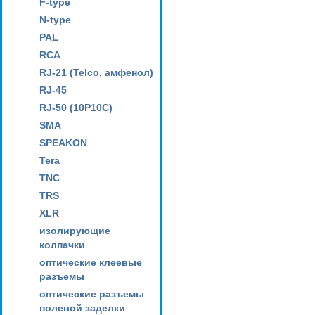
F-type
N-type
PAL
RCA
RJ-21 (Telco, амфенол)
RJ-45
RJ-50 (10P10C)
SMA
SPEAKON
Tera
TNC
TRS
XLR
изолирующие
колпачки
оптические клеевые
разъемы
оптические разъемы
полевой заделки