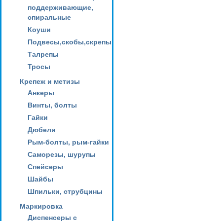
поддерживающие,
спиральные
Коуши
Подвесы,скобы,скрепы
Талрепы
Тросы
Крепеж и метизы
Анкеры
Винты, болты
Гайки
Дюбели
Рым-болты, рым-гайки
Саморезы, шурупы
Спейсеры
Шайбы
Шпильки, струбцины
Маркировка
Диспенсеры с