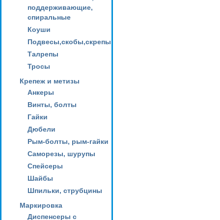
поддерживающие,
спиральные
Коуши
Подвесы,скобы,скрепы
Талрепы
Тросы
Крепеж и метизы
Анкеры
Винты, болты
Гайки
Дюбели
Рым-болты, рым-гайки
Саморезы, шурупы
Спейсеры
Шайбы
Шпильки, струбцины
Маркировка
Диспенсеры с