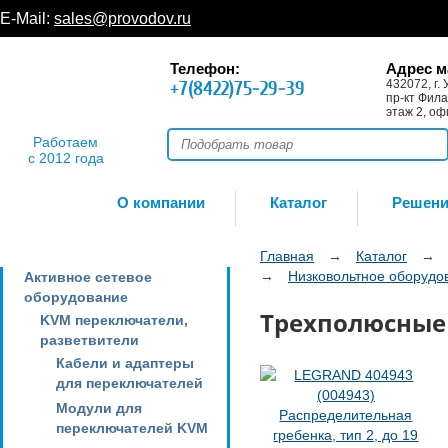
E-Mail:
sales@provodov.ru
Телефон:
Адрес м
+7(8422)75-29-39
432072, г. 
пр-кт Фила
этаж 2, оф
Работаем
с 2012 года
О компании
Каталог
Решен
Главная
→
Каталог
→
→
Низковольтное оборудо
Активное сетевое
оборудование
Трехполюсные
KVM переключатели,
разветвители
Кабели и адаптеры
для переключателей
Модули для
переключателей KVM