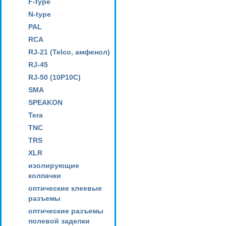
F-type
N-type
PAL
RCA
RJ-21 (Telco, амфенол)
RJ-45
RJ-50 (10P10C)
SMA
SPEAKON
Tera
TNC
TRS
XLR
изолирующие
колпачки
оптические клеевые
разъемы
оптические разъемы
полевой заделки