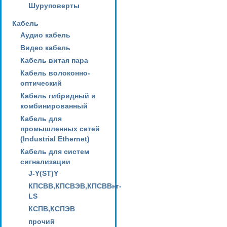
Шуруповерты
Кабель
Аудио кабель
Видео кабель
Кабель витая пара
Кабель волоконно-
оптический
Кабель гибридный и
комбинированный
Кабель для
промышленных сетей
(Industrial Ethernet)
Кабель для систем
сигнализации
J-Y(ST)Y
КПСВВ,КПСВЭВ,КПСВВнг-
LS
КСПВ,КСПЭВ
прочий