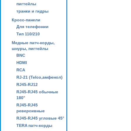
пигтейлы
транки и гидры
Кросс-панели
Для телефонии
Тип 110/210
Медные патч-корды,
шнуры, пигтейлы
BNC
HDMI
RCA
RJ-21 (Telco,амфенол)
RJ45-RJ12
RJ45-RJ45 обычные
180°
RJ45-RJ45
реверсивные
RJ45-RJ45 угловые 45°
TERA патч-корды