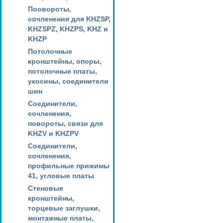
Поовороты,
сочленения для KHZSP,
KHZSPZ, KHZPS, KHZ и
KHZP
Потолочные
кронштейны, опоры,
потолочные платы,
укосины, соединители
шин
Соединители,
сочленения,
повороты, связи для
KHZV и KHZPV
Соединители,
сочленения,
профильные прижимы
41, угловые платы
Стеновые
кронштейны,
торцевые заглушки,
монтажные платы,