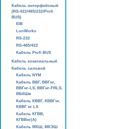
Кабель интерфейсный
(RS-422/485/232/Profi
BUS)
EIB
LonWorks
RS-232
RS-485/422
Кабель Profi BUS
Кабель коаксиальный
Кабель силовой
Кабель NYM
Кабель ВВГ, ВВГнг,
ВВГнг-LS, ВВГнг-FRLS,
ВБбШв
Кабель КВВГ, КВВГнг,
КВВГ нг LS
Кабель КГВВ,
КГВВнг(А)
Кабель МКШ, МКЭШ