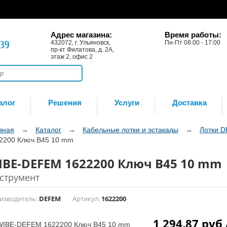
Адрес магазина:
Время работы:
-39
432072, г. Ульяновск,
Пн-Пт 08:00 - 17:00
пр-кт Филатова, д. 2А,
этаж 2, офис 2
алог
Решения
Услуги
Доставка
вная
→
Каталог
→
Кабельные лотки и эстакады
→
Лотки 
2200 Ключ B45 10 mm
IBE-DEFEM 1622200 Ключ B45 10 mm
струмент
изводитель:
DEFEM
Артикул:
1622200
1 294.87 руб