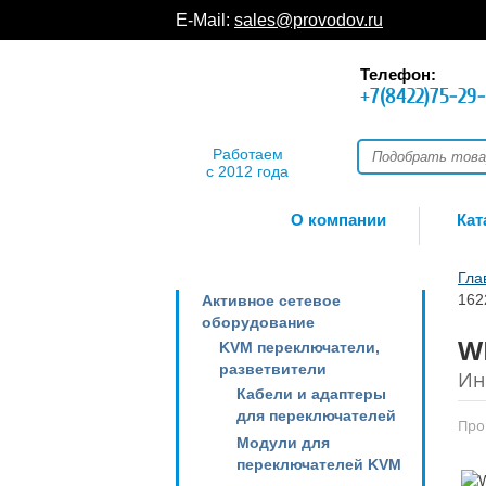
E-Mail:
sales@provodov.ru
Телефон:
+7(8422)75-29
Работаем
с 2012 года
О компании
Кат
Гла
162
Активное сетевое
оборудование
W
KVM переключатели,
разветвители
Ин
Кабели и адаптеры
для переключателей
Про
Модули для
переключателей KVM