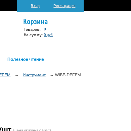
Вход
Регистрация
Корзина
Товаров:
0
На сумму:
0 руб
Полезное чтение
DEFEM
→
Инструмент
→
WIBE-DEFEM
 /шт
(цена указана с НДС)