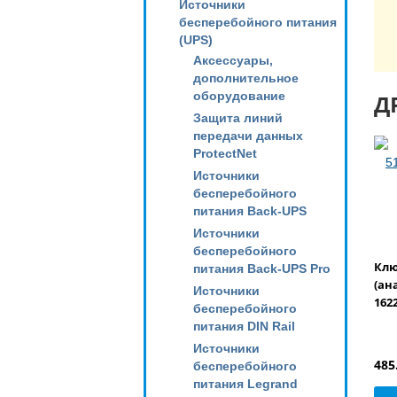
Источники
бесперебойного питания
(UPS)
Аксессуары,
дополнительное
оборудование
Д
Защита линий
передачи данных
ProtectNet
Источники
бесперебойного
питания Back-UPS
Источники
бесперебойного
Клю
питания Back-UPS Pro
(ан
Источники
1622
бесперебойного
питания DIN Rail
Источники
485
бесперебойного
питания Legrand