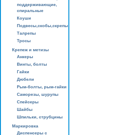
поддерживающие,
спиральные
Коуши
Подвесы,скобы,скрепы
Талрепы
Тросы
Крепеж и метизы
Анкеры
Винты, болты
Гайки
Дюбели
Рым-болты, рым-гайки
Саморезы, шурупы
Спейсеры
Шайбы
Шпильки, струбцины
Маркировка
Диспенсеры с