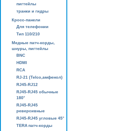
пигтейлы
транки и гидры
Кросс-панели
Для телефонии
Тип 110/210
Медные патч-корды,
шнуры, пигтейлы
BNC
HDMI
RCA
RJ-21 (Telco,амфенол)
RJ45-RJ12
RJ45-RJ45 обычные
180°
RJ45-RJ45
реверсивные
RJ45-RJ45 угловые 45°
TERA патч-корды