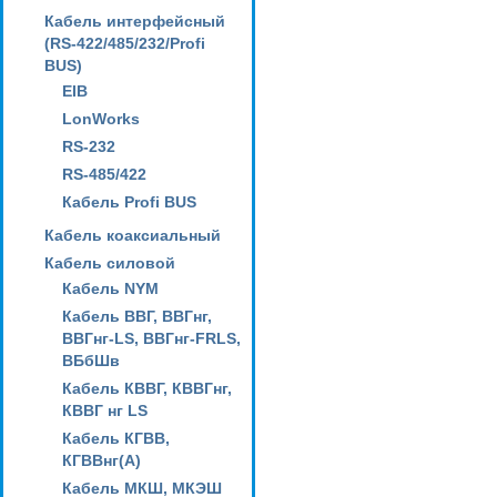
Кабель интерфейсный
(RS-422/485/232/Profi
BUS)
EIB
LonWorks
RS-232
RS-485/422
Кабель Profi BUS
Кабель коаксиальный
Кабель силовой
Кабель NYM
Кабель ВВГ, ВВГнг,
ВВГнг-LS, ВВГнг-FRLS,
ВБбШв
Кабель КВВГ, КВВГнг,
КВВГ нг LS
Кабель КГВВ,
КГВВнг(А)
Кабель МКШ, МКЭШ