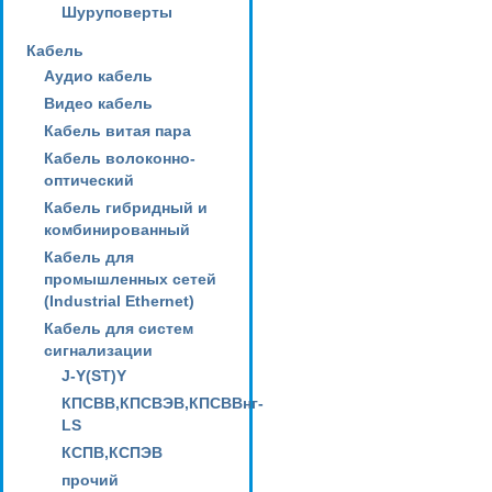
Шуруповерты
Кабель
Аудио кабель
Видео кабель
Кабель витая пара
Кабель волоконно-
оптический
Кабель гибридный и
комбинированный
Кабель для
промышленных сетей
(Industrial Ethernet)
Кабель для систем
сигнализации
J-Y(ST)Y
КПСВВ,КПСВЭВ,КПСВВнг-
LS
КСПВ,КСПЭВ
прочий