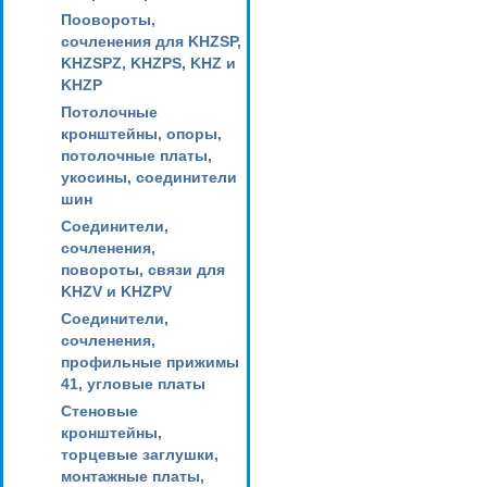
Поовороты,
сочленения для KHZSP,
KHZSPZ, KHZPS, KHZ и
KHZP
Потолочные
кронштейны, опоры,
потолочные платы,
укосины, соединители
шин
Соединители,
сочленения,
повороты, связи для
KHZV и KHZPV
Соединители,
сочленения,
профильные прижимы
41, угловые платы
Стеновые
кронштейны,
торцевые заглушки,
монтажные платы,