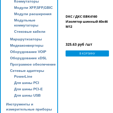
Коммутаторы
Модули XFP,SFP,GBIC
Модули расширения
DKC / ДКС ISBK4160
Модульные
Изолятор шинный 40х46
коммутаторы
М12
Стековые кабели
Маршрутизаторы
325.63 руб /шт
Медиаконвертеры
Оборудование VOIP
В КОРЗИНУ
Оборудование xDSL
Програмное обеспечение
Сетевые адаптеры
PowerLine
Для шины PCI
Для шины PCI-E
Для шины USB
Инструменты и
измерительные приборы