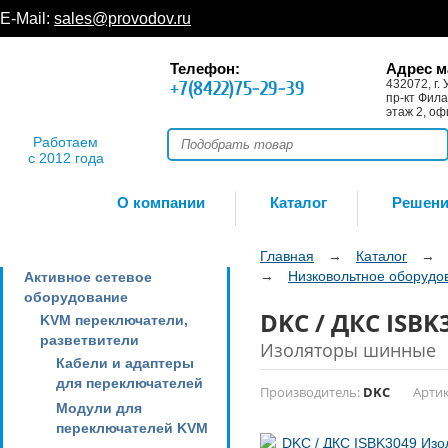
E-Mail:
sales@provodov.ru
Телефон:
Адрес м
+7(8422)75-29-39
432072, г. 
пр-кт Фила
этаж 2, оф
Работаем
с 2012 года
О компании
Каталог
Решен
Главная
→
Каталог
→
→
Низковольтное оборудо
Активное сетевое
оборудование
DKC / ДКС ISB
KVM переключатели,
разветвители
Изоляторы шинные
Кабели и адаптеры
для переключателей
Производитель:
DKC
Артик
Модули для
переключателей KVM