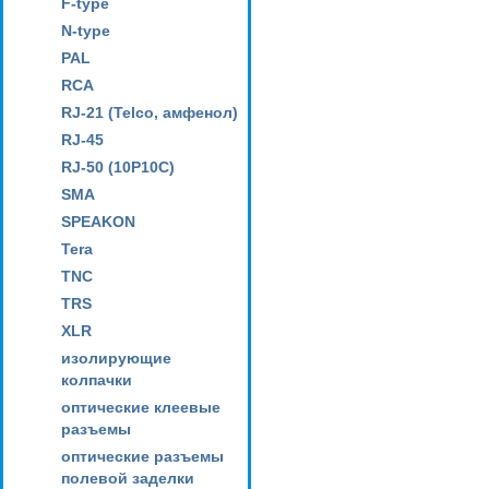
F-type
N-type
PAL
RCA
RJ-21 (Telco, амфенол)
RJ-45
RJ-50 (10P10C)
SMA
SPEAKON
Tera
TNC
TRS
XLR
изолирующие
колпачки
оптические клеевые
разъемы
оптические разъемы
полевой заделки