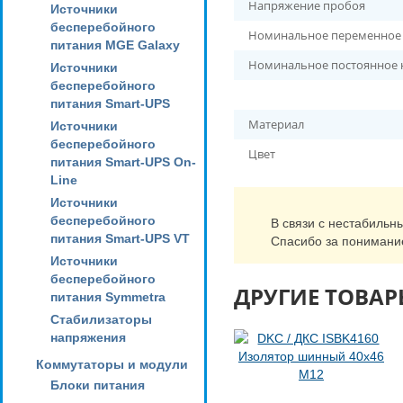
Напряжение пробоя
Источники
бесперебойного
Номинальное переменное
питания MGE Galaxy
Номинальное постоянное
Источники
бесперебойного
питания Smart-UPS
Материал
Источники
бесперебойного
Цвет
питания Smart-UPS On-
Line
Источники
бесперебойного
В связи с нестабильн
питания Smart-UPS VT
Спасибо за понимани
Источники
бесперебойного
ДРУГИЕ ТОВАР
питания Symmetra
Стабилизаторы
напряжения
Коммутаторы и модули
Блоки питания