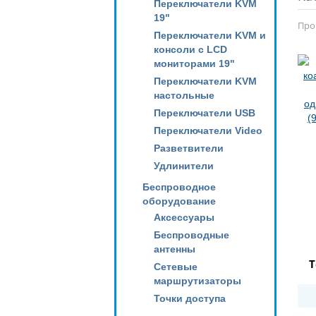
Переключатели KVM
19"
Про
Переключатели KVM и
консоли с LCD
мониторами 19"
Переключатели KVM
настольные
Переключатели USB
Переключатели Video
Разветвители
Удлинители
Беспроводное
оборудование
Аксессуары
Беспроводные
антенны
Т
Сетевые
маршрутизаторы
Точки доступа