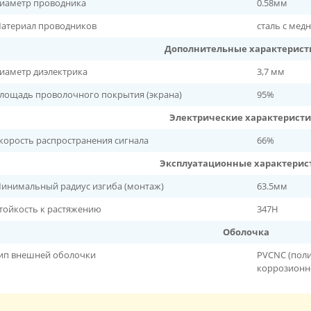
иаметр проводника
0.58мм
атериал проводников
сталь с мед
Дополнительные характерист
иаметр диэлектрика
3,7 мм
лощадь проволочного покрытия (экрана)
95%
Электрические характерист
корость распространения сигнала
66%
Эксплуатационные характерис
инимальный радиус изгиба (монтаж)
63.5мм
тойкость к растяжению
347Н
Оболочка
ип внешней оболочки
PVCNC (пол
коррозионн