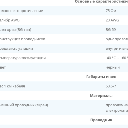
Основные характеристики
олновое сопротивление
75 Ом
алибр AWG
23 AWG
атегория (RG-тип)
RG-59
онструкция проводников
однопроволо
реда эксплуатации
внутри и вн
емпература эксплуатации
-40 °C ... +60 
вет
черный
Габариты и вес
ес 1 км кабеля
53.6кг
Материалы
нешний проводник (экран)
проволочна
электролит
Проводник