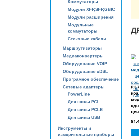
Коммутаторы
Модули XFP,SFP,GBIC
Модули расширения
Модульные
Д
коммутаторы
Стековые кабели
Маршрутизаторы
Медиаконвертеры
Оборудование VOIP
Оборудование xDSL
Програмное обеспечение
РК 
Сетевые адаптеры
коа
PowerLine
ме
Для шины PCI
одн
Для шины PCI-E
цен
Для шины USB
обо
81.
пол
Инструменты и
диа
измерительные приборы
вне