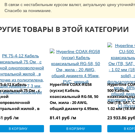
В связи с нестабильным курсом валют, актуальную цену уточняй
Спасибо за понимание.
РУГИЕ ТОВАРЫ В ЭТОЙ КАТЕГОРИИ
75-4-12 Кабель
Hyperline COAX-RG58
Hyperline CO
ксиальный 75 Ом , с
(куски) Кабель
500 Кабель
дной
коаксиальный RG-58, 50
коаксиальный
опроволочной
Ом, жила - 20 AWG,
Ом (ТВ, SAT, C
тральной жилой , в
общий диаметр 4.95мм,
1.02 мм (18 A
лочке из
PVC, черный
solid), экран -
41 руб /м
81.41 руб /м
23 933.86 ру
иэтилена, общий
фольга+опле
метр 7,3 мм, для
медь, 48%)+ф
В КОРЗИНУ
В КОРЗИНУ
В КОР
шней прокладки
общий диаме