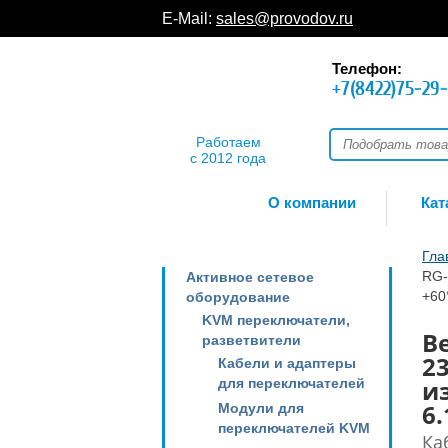
E-Mail:
sales@provodov.ru
Телефон:
+7(8422)75-29
Работаем
с 2012 года
О компании
Кат
Гла
RG-
Активное сетевое
+60
оборудование
KVM переключатели,
B
разветвители
2
Кабели и адаптеры
из
для переключателей
6
Модули для
переключателей KVM
Ка