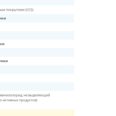
ным покрытием (CCS)
ики
ики
тики
ивинилхлорид, не выделяющий
о-активных продуктов)