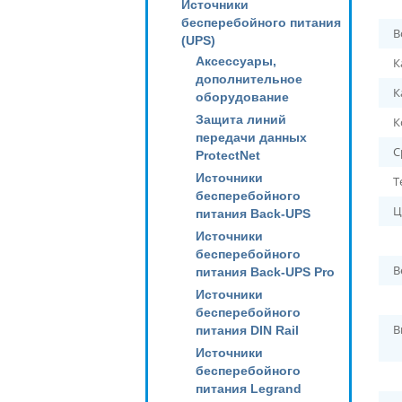
Источники
бесперебойного питания
В
(UPS)
Аксессуары,
К
дополнительное
К
оборудование
Защита линий
К
передачи данных
С
ProtectNet
Источники
Т
бесперебойного
Ц
питания Back-UPS
Источники
бесперебойного
В
питания Back-UPS Pro
Источники
бесперебойного
В
питания DIN Rail
Источники
бесперебойного
питания Legrand