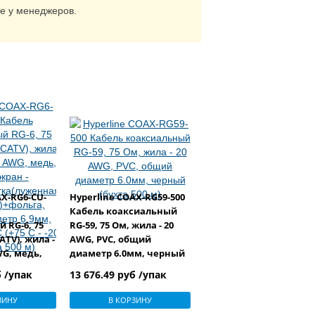
те у менеджеров.
AX-RG6-CU-
Hyperline COAX-RG59-500
Кабель коаксиальный
 RG-6, 75
RG-59, 75 Ом, жила - 20
ATV), жила -
AWG, PVC, общий
WG, медь,
диаметр 6.0мм, черный
(бухта 500 м)
б /упак
13 676.49 руб /упак
тка(луженная
ольга,
ЗИНУ
В КОРЗИНУ
тр 6.9мм,