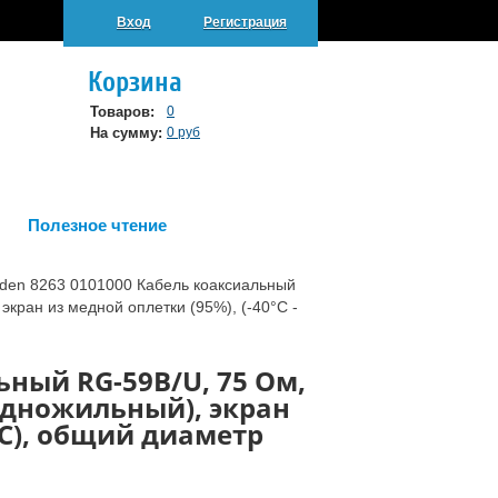
Вход
Регистрация
Корзина
Товаров:
0
На сумму:
0 руб
Полезное чтение
lden 8263 0101000 Кабель коаксиальный
кран из медной оплетки (95%), (-40°C -
ьный RG-59B/U, 75 Ом,
 одножильный), экран
0°C), общий диаметр