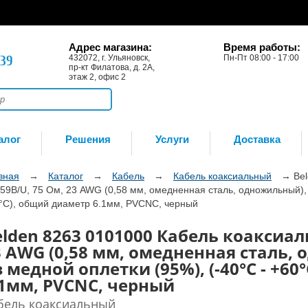
Адрес магазина:
Время работы:
-39
432072, г. Ульяновск,
Пн-Пт 08:00 - 17:00
пр-кт Филатова, д. 2А,
этаж 2, офис 2
алог
Решения
Услуги
Доставка
вная
→
Каталог
→
Кабель
→
Кабель коаксиальный
→
Be
59B/U, 75 Ом, 23 AWG (0,58 мм, омедненная сталь, одножильный), э
°C), общий диаметр 6.1мм, PVCNC, черный
elden 8263 0101000 Кабель коаксиал
3 AWG (0,58 мм, омедненная сталь,
 медной оплетки (95%), (-40°C - +6
.1мм, PVCNC, черный
бель коаксиальный