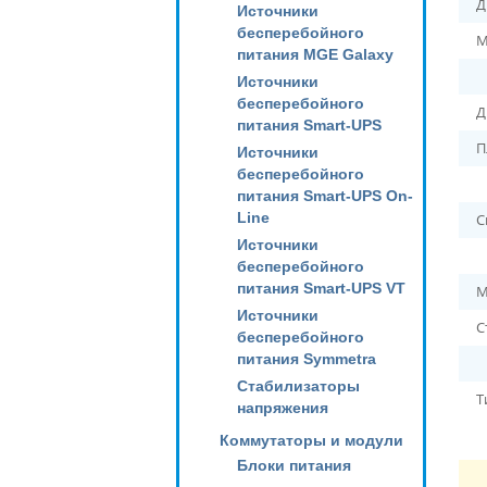
Д
Источники
бесперебойного
М
питания MGE Galaxy
Источники
бесперебойного
Д
питания Smart-UPS
П
Источники
бесперебойного
питания Smart-UPS On-
Line
С
Источники
бесперебойного
питания Smart-UPS VT
М
Источники
С
бесперебойного
питания Symmetra
Стабилизаторы
Т
напряжения
Коммутаторы и модули
Блоки питания