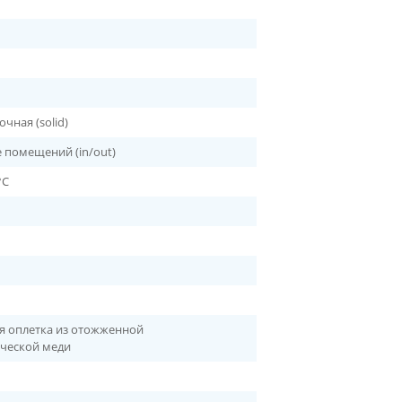
чная (solid)
е помещений (in/out)
°C
я оплетка из отожженной
ической меди