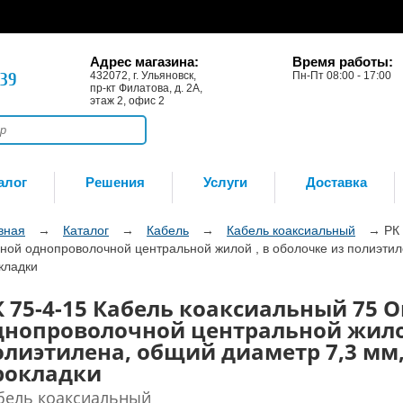
Адрес магазина:
Время работы:
-39
432072, г. Ульяновск,
Пн-Пт 08:00 - 17:00
пр-кт Филатова, д. 2А,
этаж 2, офис 2
алог
Решения
Услуги
Доставка
вная
→
Каталог
→
Кабель
→
Кабель коаксиальный
→
РК
ной однопроволочной центральной жилой , в оболочке из полиэтил
кладки
К 75-4-15 Кабель коаксиальный 75 О
днопроволочной центральной жилой
олиэтилена, общий диаметр 7,3 мм
рокладки
бель коаксиальный