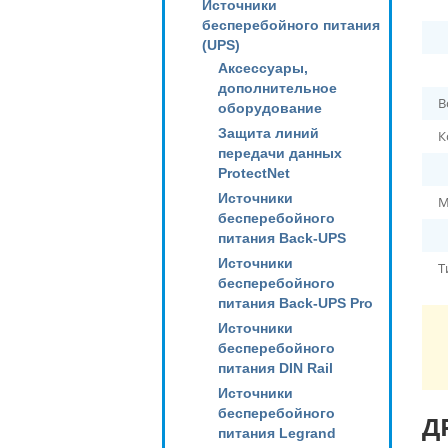
Источники
бесперебойного питания
(UPS)
Аксессуары,
дополнительное
В
оборудование
Защита линий
К
передачи данных
ProtectNet
Источники
М
бесперебойного
питания Back-UPS
Источники
Т
бесперебойного
питания Back-UPS Pro
Источники
бесперебойного
питания DIN Rail
Источники
бесперебойного
Д
питания Legrand