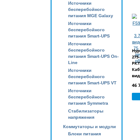
Источники
бесперебойного
питания MGE Galaxy
Источники
бесперебойного
питания Smart-UPS
Источники
бесперебойного
Hyp
питания Smart-UPS On-
275-
Line
РК7
Каб
Источники
вид
бесперебойного
75 
питания Smart-UPS VT
46 
дву
Источники
общ
бесперебойного
PVC
питания Symmetra
Стабилизаторы
напряжения
Коммутаторы и модули
Блоки питания