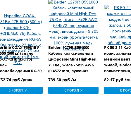
erline COAX-F5981BV-
Belden 1279R B591000
РК 50-2-11 Ка
500 (500 м) (аналог
Кабель коаксиальный
коаксиальный
5-3.7+2НВМх0,75)
цифровой Mini High-Res,
медной цент
ель
75 Ом , жила - 5x25 AWG
жилой, в обо
еонаблюдения RG-59,
(0.4572 mm, луженая
полиэтилена,
Ом, жила - 23 AWG, с
медь), внеш. диам - 9.703
внешней про
752.74 руб /упак
739.50 руб /м
82.17 руб /м
мя жилами 0.75 мм,
мм, экран (фольга+сетка
общий диаме
ий диаметр 6.1мм,
100% луженая медь,
В КОРЗИНУ
В КОРЗИНУ
В КОР
Duobond®)