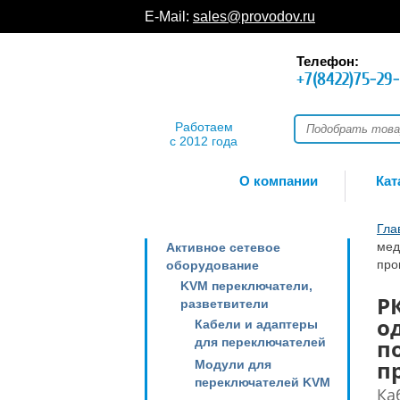
E-Mail:
sales@provodov.ru
Телефон:
+7(8422)75-29
Работаем
с 2012 года
О компании
Кат
Гла
мед
Активное сетевое
про
оборудование
KVM переключатели,
Р
разветвители
о
Кабели и адаптеры
п
для переключателей
п
Модули для
переключателей KVM
Ка