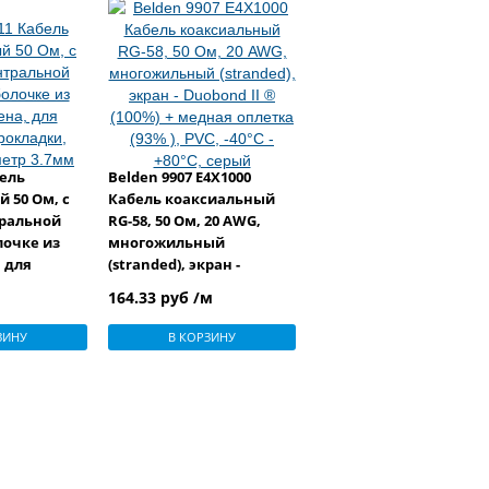
бель
Belden 9907 E4X1000
 50 Ом, с
Кабель коаксиальный
ральной
RG-58, 50 Ом, 20 AWG,
лочке из
многожильный
 для
(stranded), экран -
кладки,
Duobond II ® (100%) +
164.33 руб /м
тр 3.7мм
медная оплетка (93% ),
PVC, -40°С - +80°С, серый
ЗИНУ
В КОРЗИНУ