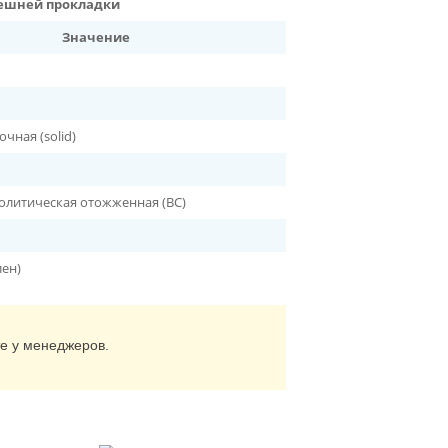
нешней прокладки
Значение
чная (solid)
олитическая отожженная (BC)
лен)
те у менеджеров.