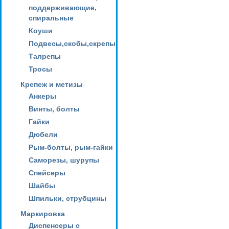
поддерживающие,
спиральные
Коуши
Подвесы,скобы,скрепы
Талрепы
Тросы
Крепеж и метизы
Анкеры
Винты, болты
Гайки
Дюбели
Рым-болты, рым-гайки
Саморезы, шурупы
Спейсеры
Шайбы
Шпильки, струбцины
Маркировка
Диспенсеры с