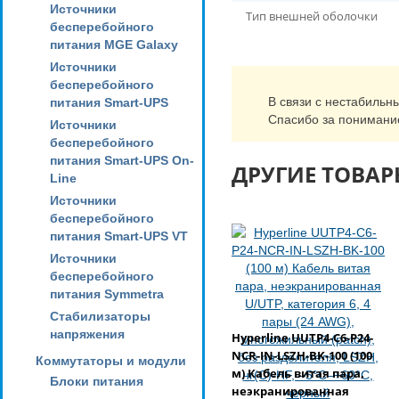
Источники
Тип внешней оболочки
бесперебойного
питания MGE Galaxy
Источники
бесперебойного
В связи с нестабильн
питания Smart-UPS
Спасибо за понимани
Источники
бесперебойного
питания Smart-UPS On-
ДРУГИЕ ТОВАР
Line
Источники
бесперебойного
питания Smart-UPS VT
Источники
бесперебойного
питания Symmetra
Стабилизаторы
напряжения
Hyperline UUTP4-C6-P24-
NCR-IN-LSZH-BK-100 (100
Коммутаторы и модули
м) Кабель витая пара,
Блоки питания
неэкранированная