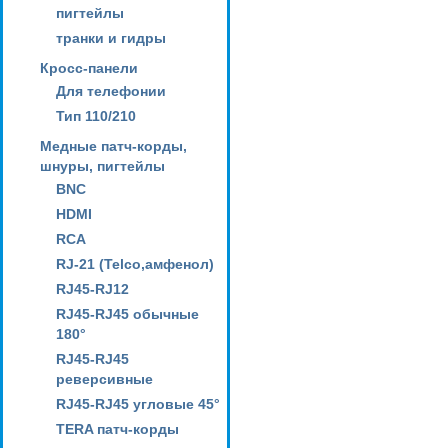
пигтейлы
транки и гидры
Кросс-панели
Для телефонии
Тип 110/210
Медные патч-корды,
шнуры, пигтейлы
BNC
HDMI
RCA
RJ-21 (Telco,амфенол)
RJ45-RJ12
RJ45-RJ45 обычные
180°
RJ45-RJ45
реверсивные
RJ45-RJ45 угловые 45°
TERA патч-корды