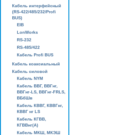
Кабель интерфейсный
(RS-422/485/232/Profi
BUS)
EIB
LonWorks
RS-232
RS-485/422
Кабель Profi BUS
Кабель коаксиальный
Кабель силовой
Кабель NYM
Кабель ВВГ, ВВГнг,
ВВГнг-LS, ВВГнг-FRLS,
ВБбШв
Кабель КВВГ, КВВГнг,
КВВГ нг LS
Кабель КГВВ,
КГВВнг(А)
Кабель МКШ, МКЭШ