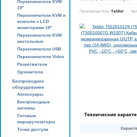
Переключатели KVM
19"
Производитель:
Teldor
Ар
Переключатели KVM и
консоли с LCD
мониторами 19"
Переключатели KVM
настольные
Переключатели USB
Переключатели Video
Разветвители
Удлинители
Беспроводное
оборудование
Аксессуары
Беспроводные
антенны
Технические характ
Сетевые
маршрутизаторы
Характ
Точки доступа