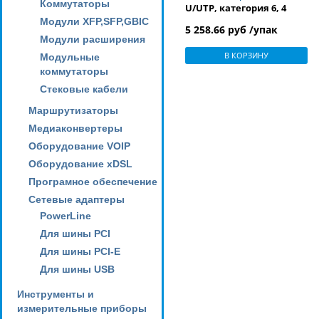
Коммутаторы
U/UTP, категория 6, 4
Модули XFP,SFP,GBIC
пары (24 AWG),
5 258.66 руб /упак
многожильный (patch),
Модули расширения
без разделителя, LSZH,
В КОРЗИНУ
Модульные
нг(С)-HF, –5°C–+60°C,
коммутаторы
черный
Стековые кабели
Маршрутизаторы
Медиаконвертеры
Оборудование VOIP
Оборудование xDSL
Програмное обеспечение
Сетевые адаптеры
PowerLine
Для шины PCI
Для шины PCI-E
Для шины USB
Инструменты и
измерительные приборы