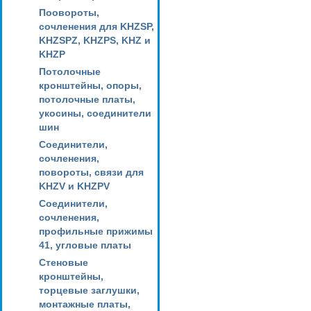
Поовороты,
сочленения для KHZSP,
KHZSPZ, KHZPS, KHZ и
KHZP
Потолочные
кронштейны, опоры,
потолочные платы,
укосины, соединители
шин
Соединители,
сочленения,
повороты, связи для
KHZV и KHZPV
Соединители,
сочленения,
профильные прижимы
41, угловые платы
Стеновые
кронштейны,
торцевые заглушки,
монтажные платы,