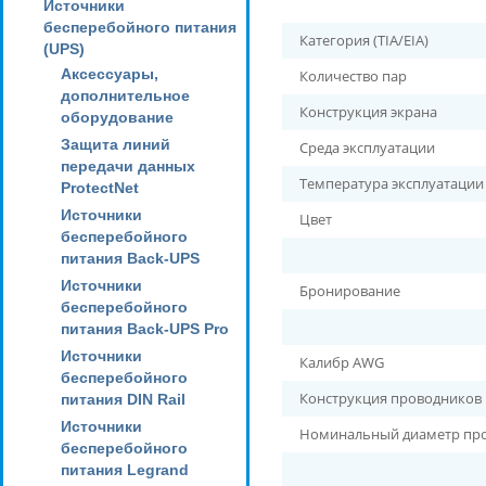
Источники
бесперебойного питания
Категория (TIA/EIA)
(UPS)
Аксессуары,
Количество пар
дополнительное
Конструкция экрана
оборудование
Защита линий
Среда эксплуатации
передачи данных
Температура эксплуатаци
ProtectNet
Источники
Цвет
бесперебойного
питания Back-UPS
Источники
Бронирование
бесперебойного
питания Back-UPS Pro
Источники
Калибр AWG
бесперебойного
Конструкция проводников
питания DIN Rail
Источники
Номинальный диаметр пр
бесперебойного
питания Legrand