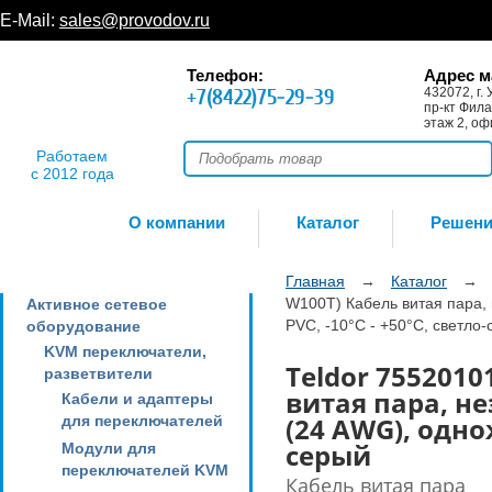
E-Mail:
sales@provodov.ru
Телефон:
Адрес м
+7(8422)75-29-39
432072, г. 
пр-кт Фила
этаж 2, оф
Работаем
с 2012 года
О компании
Каталог
Решен
Главная
→
Каталог
→
W100T) Кабель витая пара, 
Активное сетевое
PVC, -10°С - +50°С, светло
оборудование
KVM переключатели,
Teldor 7552010
разветвители
витая пара, не
Кабели и адаптеры
(24 AWG), однож
для переключателей
серый
Модули для
переключателей KVM
Кабель витая пара