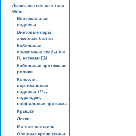
Лотки лестничного типа
Wibe
Вертикальные
подвесы
Винтовые пары,
анкерные болты
Кабельные
прижимные скобы A и
R, вставки EM
Кабельные протяжные
ролики
Консоли,
вертикальные
подвесы 7/7L,
подкладки,
профильные прижимы
Крышки
Лотки
Монтажные шины
Опорные кронштейны