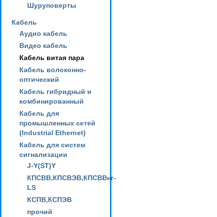
Шуруповерты
Кабель
Аудио кабель
Видео кабель
Кабель витая пара
Кабель волоконно-
оптический
Кабель гибридный и
комбинированный
Кабель для
промышленных сетей
(Industrial Ethernet)
Кабель для систем
сигнализации
J-Y(ST)Y
КПСВВ,КПСВЭВ,КПСВВнг-
LS
КСПВ,КСПЭВ
прочий