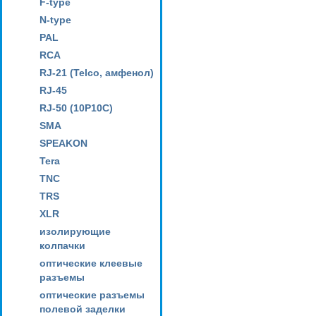
F-type
N-type
PAL
RCA
RJ-21 (Telco, амфенол)
RJ-45
RJ-50 (10P10C)
SMA
SPEAKON
Tera
TNC
TRS
XLR
изолирующие
колпачки
оптические клеевые
разъемы
оптические разъемы
полевой заделки