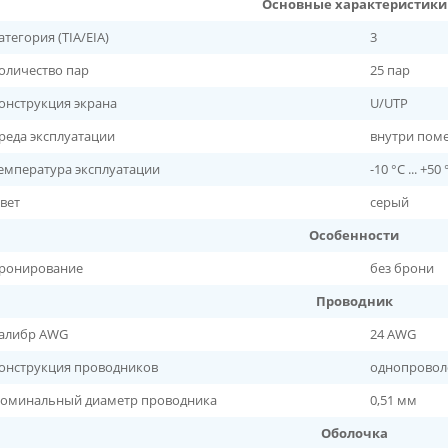
Основные характеристики
атегория (TIA/EIA)
3
оличество пар
25 пар
онструкция экрана
U/UTP
реда эксплуатации
внутри поме
емпература эксплуатации
-10 °C ... +50 
вет
серый
Особенности
ронирование
без брони
Проводник
алибр AWG
24 AWG
онструкция проводников
однопроволо
оминальный диаметр проводника
0,51 мм
Оболочка