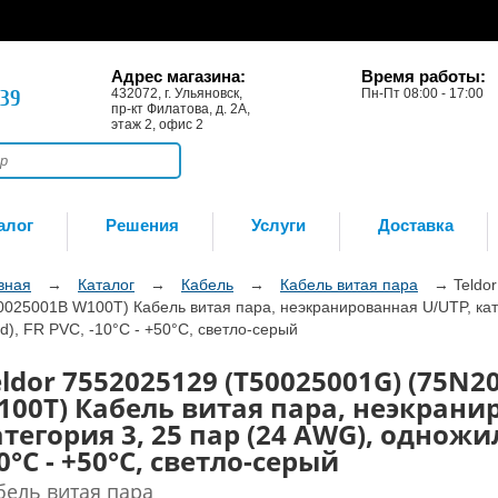
Адрес магазина:
Время работы:
-39
432072, г. Ульяновск,
Пн-Пт 08:00 - 17:00
пр-кт Филатова, д. 2А,
этаж 2, офис 2
алог
Решения
Услуги
Доставка
вная
→
Каталог
→
Кабель
→
Кабель витая пара
→
Teldo
0025001B W100T) Кабель витая пара, неэкранированная U/UTP, кат
lid), FR PVC, -10°C - +50°C, светло-серый
ldor 7552025129 (T50025001G) (75N2
100T) Кабель витая пара, неэкрани
тегория 3, 25 пар (24 AWG), одножил
0°C - +50°C, светло-серый
бель витая пара