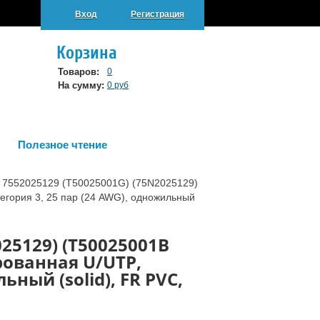
Вход
Регистрация
Корзина
Товаров:
0
На сумму:
0 руб
Полезное чтение
r 7552025129 (T50025001G) (75N2025129)
егория 3, 25 пар (24 AWG), одножильный
025129) (T50025001B
рованная U/UTP,
ьный (solid), FR PVC,