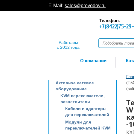
E-Mail:
sales@provodov.ru
Телефон:
+7(8422)75-29
Работаем
с 2012 года
О компании
Кат
Гла
(T5
Активное сетевое
(so
оборудование
KVM переключатели,
Te
разветвители
W
Кабели и адаптеры
ка
для переключателей
-1
Модули для
переключателей KVM
Ка