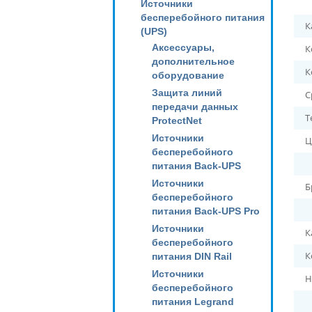
Источники
бесперебойного питания
К
(UPS)
Аксессуары,
К
дополнительное
К
оборудование
Защита линий
С
передачи данных
Т
ProtectNet
Источники
Ц
бесперебойного
питания Back-UPS
Источники
Б
бесперебойного
питания Back-UPS Pro
Источники
К
бесперебойного
К
питания DIN Rail
Источники
Н
бесперебойного
питания Legrand