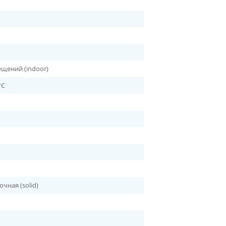
щений (indoor)
°C
чная (solid)