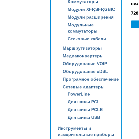
Коммутаторы
неэ
Модули XFP,SFP,GBIC
U/U
728
пар
Модули расширения
одн
Модульные
PVC,
коммутаторы
Стековые кабели
Маршрутизаторы
Медиаконвертеры
Оборудование VOIP
Оборудование xDSL
Програмное обеспечение
Сетевые адаптеры
PowerLine
Для шины PCI
Для шины PCI-E
Для шины USB
Инструменты и
измерительные приборы