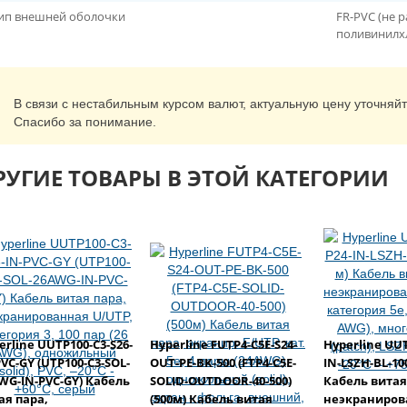
ип внешней оболочки
FR-PVC (не
поливинилх
В связи с нестабильным курсом валют, актуальную цену уточняй
Спасибо за понимание.
РУГИЕ ТОВАРЫ В ЭТОЙ КАТЕГОРИИ
erline UUTP100-C3-S26-
Hyperline FUTP4-C5E-S24-
Hyperline UUT
PVC-GY (UTP100-C3-SOL-
OUT-PE-BK-500 (FTP4-C5E-
IN-LSZH-BL-100
WG-IN-PVC-GY) Кабель
SOLID-OUTDOOR-40-500)
Кабель витая
ая пара,
(500м) Кабель витая
неэкраниров