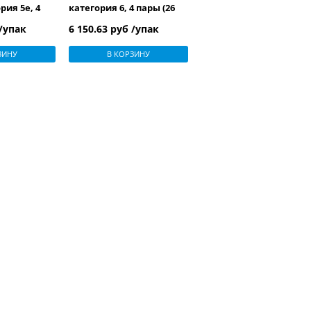
рия 5e, 4
категория 6, 4 пары (26
,
AWG), многожильный
 /упак
6 150.63 руб /упак
 (patch),
(patch), каждая пара в
 -20°C –
фольге, LSZH, серый
ЗИНУ
В КОРЗИНУ