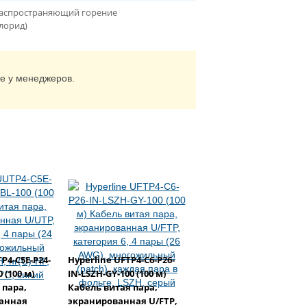
 распространяющий горение
лорид)
те у менеджеров.
P4-C5E-P24-
Hyperline UFTP4-C6-P26-
 (100 м)
IN-LSZH-GY-100 (100 м)
 пара,
Кабель витая пара,
анная
экранированная U/FTP,