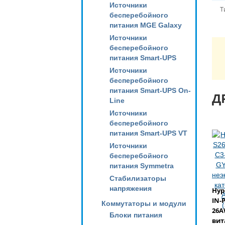
Источники
Т
бесперебойного
питания MGE Galaxy
Источники
бесперебойного
питания Smart-UPS
Источники
бесперебойного
питания Smart-UPS On-
Д
Line
Источники
бесперебойного
питания Smart-UPS VT
Источники
бесперебойного
питания Symmetra
Стабилизаторы
напряжения
Hyp
IN-
Коммутаторы и модули
26A
Блоки питания
вит