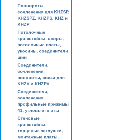
Поовороты,
сочленения для KHZSP,
KHZSPZ, KHZPS, KHZ и
KHZP
Потолочные
кронштейны, опоры,
потолочные платы,
укосины, соединители
шин
Соединители,
сочленения,
повороты, связи для
KHZV и KHZPV
Соединители,
сочленения,
профильные прижимы
41, угловые платы
Стеновые
кронштейны,
торцевые заглушки,
монтажные платы,