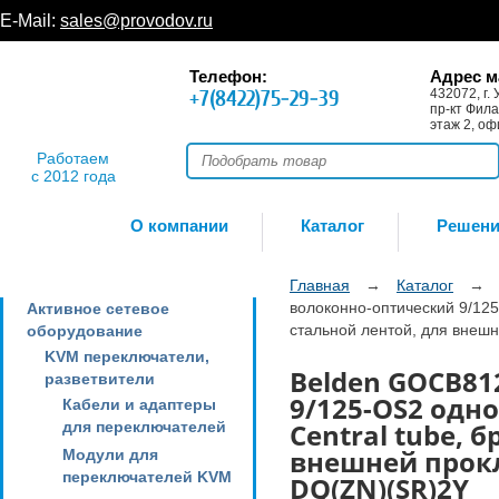
E-Mail:
sales@provodov.ru
Телефон:
Адрес м
+7(8422)75-29-39
432072, г. 
пр-кт Фила
этаж 2, оф
Работаем
с 2012 года
О компании
Каталог
Решен
Главная
→
Каталог
→
волоконно-оптический 9/125
Активное сетевое
стальной лентой, для внешн
оборудование
KVM переключатели,
Belden GOCB81
разветвители
9/125-OS2 одно
Кабели и адаптеры
Central tube,
для переключателей
внешней прокла
Модули для
переключателей KVM
DQ(ZN)(SR)2Y