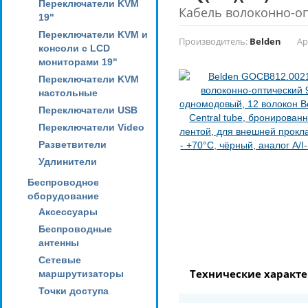
Переключатели KVM
Кабель волоконно-о
19"
Переключатели KVM и
Производитель:
Belden
Ар
консоли с LCD
мониторами 19"
Переключатели KVM
настольные
Переключатели USB
Переключатели Video
Разветвители
Удлинители
Беспроводное
оборудование
Аксессуары
Беспроводные
антенны
Сетевые
Технические характ
маршрутизаторы
Точки доступа