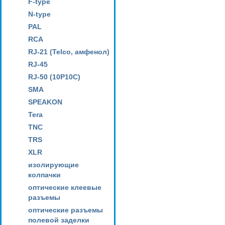
F-type
N-type
PAL
RCA
RJ-21 (Telco, амфенол)
RJ-45
RJ-50 (10P10C)
SMA
SPEAKON
Tera
TNC
TRS
XLR
изолирующие
колпачки
оптические клеевые
разъемы
оптические разъемы
полевой заделки