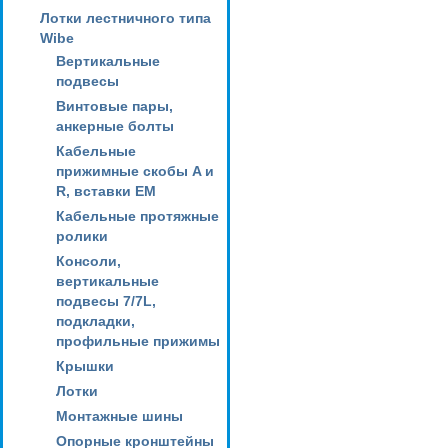
Лотки лестничного типа
Wibe
Вертикальные
подвесы
Винтовые пары,
анкерные болты
Кабельные
прижимные скобы A и
R, вставки EM
Кабельные протяжные
ролики
Консоли,
вертикальные
подвесы 7/7L,
подкладки,
профильные прижимы
Крышки
Лотки
Монтажные шины
Опорные кронштейны