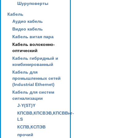
Шуруповерты
Кабель
Аудио кабель
Видео кабель
Кабель витая пара
Кабель волоконно-
оптический
Кабель гибридный и
комбинированный
Кабель для
промышленных сетей
(Industrial Ethernet)
Кабель для систем
сигнализации
J-Y(ST)Y
КПСВВ,КПСВЭВ,КПСВВнг-
LS
КСПВ,КСПЭВ
прочий