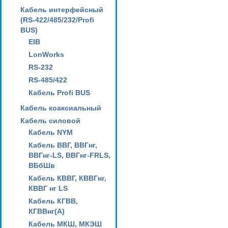
Кабель интерфейсный
(RS-422/485/232/Profi
BUS)
EIB
LonWorks
RS-232
RS-485/422
Кабель Profi BUS
Кабель коаксиальный
Кабель силовой
Кабель NYM
Кабель ВВГ, ВВГнг,
ВВГнг-LS, ВВГнг-FRLS,
ВБбШв
Кабель КВВГ, КВВГнг,
КВВГ нг LS
Кабель КГВВ,
КГВВнг(А)
Кабель МКШ, МКЭШ