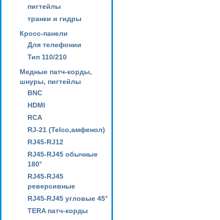
пигтейлы
транки и гидры
Кросс-панели
Для телефонии
Тип 110/210
Медные патч-корды,
шнуры, пигтейлы
BNC
HDMI
RCA
RJ-21 (Telco,амфенол)
RJ45-RJ12
RJ45-RJ45 обычные
180°
RJ45-RJ45
реверсивные
RJ45-RJ45 угловые 45°
TERA патч-корды