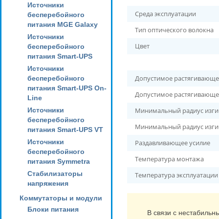
Источники
Среда эксплуатации
бесперебойного
питания MGE Galaxy
Тип оптического волокна
Источники
Цвет
бесперебойного
питания Smart-UPS
Источники
Допустимое растягивающее
бесперебойного
питания Smart-UPS On-
Допустимое растягивающее
Line
Источники
Минимальный радиус изги
бесперебойного
Минимальный радиус изгиб
питания Smart-UPS VT
Источники
Раздавливающее усилие
бесперебойного
Температура монтажа
питания Symmetra
Стабилизаторы
Температура эксплуатации
напряжения
Коммутаторы и модули
Блоки питания
В связи с нестабильн