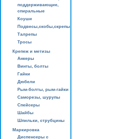
поддерживающие,
спиральные
Коуши
Подвесы,скобы,скрепы
Талрепы
Тросы
Крепеж и метизы
Анкеры
Винты, болты
Гайки
Дюбели
Рым-болты, рым-гайки
Саморезы, шурупы
Спейсеры
Шайбы
Шпильки, струбцины
Маркировка
Диспенсеры с