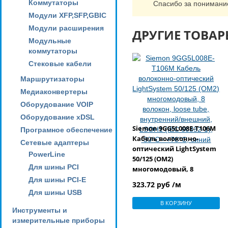
Коммутаторы
Спасибо за понимани
Модули XFP,SFP,GBIC
Модули расширения
ДРУГИЕ ТОВАР
Модульные
коммутаторы
Стековые кабели
Маршрутизаторы
Медиаконвертеры
Оборудование VOIP
Оборудование xDSL
Siemon 9GG5L008E-T106M
Програмное обеспечение
Кабель волоконно-
Сетевые адаптеры
оптический LightSystem
PowerLine
50/125 (OM2)
Для шины PCI
многомодовый, 8
волокон, loose tube,
Для шины PCI-E
323.72 руб /м
внутренний/внешний,
Для шины USB
LSOH1 (IEC 60332-1), -30°C -
В КОРЗИНУ
+70°C, синий
Инструменты и
измерительные приборы