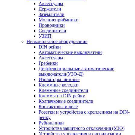
Аксессуары
Держатели
Заземлители
Молниеприёмники
Проводники
Соединители
УЗИП
Низковольтное оборудование
DIN рейки
Автоматические выключатели
Аксессуары
Гребенки
Дифференциальные автоматические
выключатели(УЗО-Д)
Изоляторы шинные
Клеммные колодки
Клеммные соединители
Клеммы на DIN рейку
Колпачковые соединители
Контакторы и реле
Розетки и устройства с креплением на DIN-
рейку
Рубильники
Устройства защитного отключения (УЗО)
Устройства управления и сигнализации