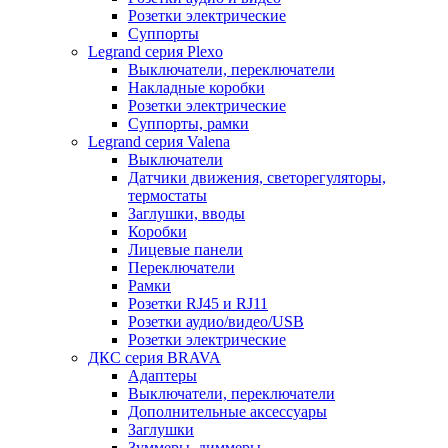
Розетки электрические
Суппорты
Legrand серия Plexo
Выключатели, переключатели
Накладные коробки
Розетки электрические
Суппорты, рамки
Legrand серия Valena
Выключатели
Датчики движения, светорегуляторы,
термостаты
Заглушки, вводы
Коробки
Лицевые панели
Переключатели
Рамки
Розетки RJ45 и RJ11
Розетки аудио/видео/USB
Розетки электрические
ДКС серия BRAVA
Адаптеры
Выключатели, переключатели
Дополнительные аксессуары
Заглушки
Зуммеры, диммеры