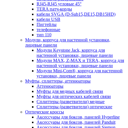
RJ45-RJ45 угловые 45°
TERA патч-корды
кабели SVGA (D-Sub15,DE15,DB15HD)
кабели USB
Пигтейлы
телефонные
тип 110
Модули, корпуса для настенной установки,
лицевые панели
Модули Keystone Jack, корпуса для
настенной установки, лицевые панели
Модули MAX, Z-MAX и TERA, корпуса для
настенной установки, лицевые панели
Модули Mini-Com®, корпуса для настенной
установки, лицевые панели
Муфты, сплиттеры, аттенюаторы
Аттенюаторы
Муфты для медных кабелей связи
Муфты для оптических кабелей связи
Сплиттеры (разветвители) медные
Сплиттеры (разветвители) оптические
Оптические кроссы
Аксессуары для боксов, панелей Hyperline
Аксессуары для боксов, панелей Panduit
Аксессуары для боксов, панелей Siemon