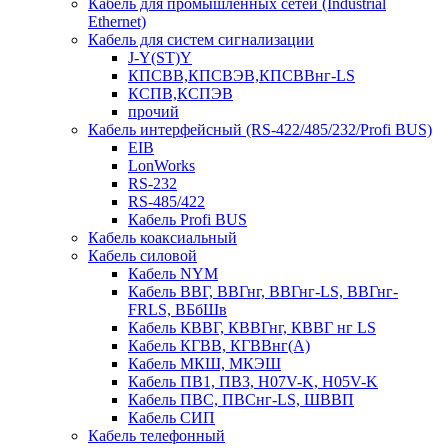
Кабель для промышленных сетей (Industrial
Ethernet)
Кабель для систем сигнализации
J-Y(ST)Y
КПСВВ,КПСВЭВ,КПСВВнг-LS
КСПВ,КСПЭВ
прочий
Кабель интерфейсный (RS-422/485/232/Profi BUS)
EIB
LonWorks
RS-232
RS-485/422
Кабель Profi BUS
Кабель коаксиальный
Кабель силовой
Кабель NYM
Кабель ВВГ, ВВГнг, ВВГнг-LS, ВВГнг-
FRLS, ВБбШв
Кабель КВВГ, КВВГнг, КВВГ нг LS
Кабель КГВВ, КГВВнг(А)
Кабель МКШ, МКЭШ
Кабель ПВ1, ПВ3, H07V-K, H05V-K
Кабель ПВС, ПВСнг-LS, ШВВП
Кабель СИП
Кабель телефонный