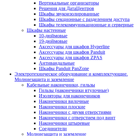
Вертикальные организаторы
Решения для ДатаЦентров
Шкафы звукоизолированные
Шкафы секционные с разделением доступа
Шкафы телекоммуникационные и серверные
Шкафы настенные
10-дюймовые
19-дюймовые
Аксессуары для шкафов Hyperline
Аксессуары для шкафов Panduit
Аксессуары для шкафов ZPAS
Антивандальные
Шкафы Panduit PanZone
Электротехническое оборудование и комплектующие.
Молниезащита и заземление
Кабельные наконечники, гильзы
Гильзы (наконечники втулочные)
Изоляторы для наконечников
Наконечники вилочные
Наконечники плоские
Наконечники с двумя отверстиями
Наконечники с отверстием под винт
Наконечники штыревые
Соединители
Молниезащита и заземление