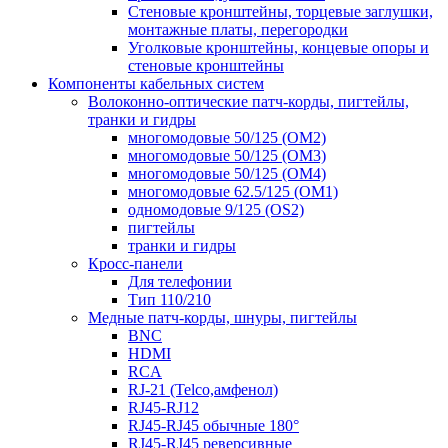
Стеновые кронштейны, торцевые заглушки,
монтажные платы, перегородки
Уголковые кронштейны, концевые опоры и
стеновые кронштейны
Компоненты кабельных систем
Волоконно-оптические патч-корды, пигтейлы,
транки и гидры
многомодовые 50/125 (OM2)
многомодовые 50/125 (OM3)
многомодовые 50/125 (OM4)
многомодовые 62.5/125 (OM1)
одномодовые 9/125 (OS2)
пигтейлы
транки и гидры
Кросс-панели
Для телефонии
Тип 110/210
Медные патч-корды, шнуры, пигтейлы
BNC
HDMI
RCA
RJ-21 (Telco,амфенол)
RJ45-RJ12
RJ45-RJ45 обычные 180°
RJ45-RJ45 реверсивные