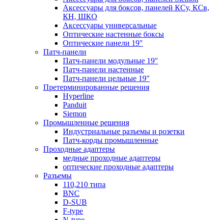
Аксессуары для боксов, панелей КСу, КСв,
КН, ШКО
Аксессуары универсальные
Оптические настенные боксы
Оптические панели 19"
Патч-панели
Патч-панели модульные 19"
Патч-панели настенные
Патч-панели цельные 19"
Претерминированные решения
Hyperline
Panduit
Siemon
Промышленные решения
Индустриальные разъемы и розетки
Патч-корды промышленные
Проходные адаптеры
медные проходные адаптеры
оптические проходные адаптеры
Разъемы
110,210 типа
BNC
D-SUB
F-type
N-type