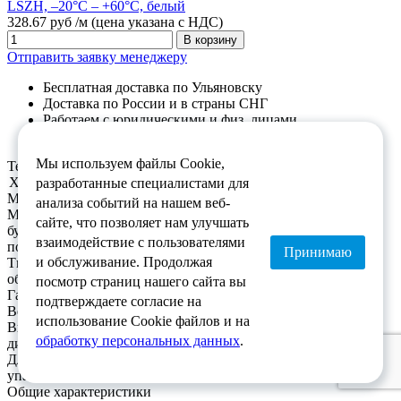
328.67 руб /м
(цена указана с НДС)
В корзину
Отправить заявку менеджеру
Бесплатная доставка по Ульяновску
Доставка по России и в страны СНГ
Работаем с юридическими и физ. лицами
(безналичный расчет)
Мы используем файлы Cookie,
Технические характеристики
Характеристика
Значение
разработанные специалистами для
Материалы
анализа событий на нашем веб-
Материал
сайте, что позволяет нам улучшать
буферного
LSZH
взаимодействие с пользователями
покрытия
Принимаю
и обслуживание. Продолжая
Тип внешней
LSZH (малодымный безгалогенный
оболочки
компаунд)
посмотр страниц нашего сайта вы
Габариты и вес
подтверждаете согласие на
Вес 1 км кабеля
99кг
использование Cookie файлов и на
Внешний
10.5мм
обработку персональных данных
.
диаметр
Длина кабеля в
2000м
упаковке
Общие характеристики