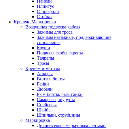
Панели
Плинтус
С-профили
Стойки
Крепеж. Маркировка
Воздушная подвеска кабеля
Зажимы для троса
Зажимы натяжные, поддерживающие,
спиральные
Коуши
Подвесы,скобы,скрепы
Талрепы
Тросы
Крепеж и метизы
Анкеры
Винты, болты
Гайки
Дюбели
Рым-болты, рым-гайки
Саморезы, шурупы
Спейсеры
Шайбы
Шпильки, струбцины
Маркировка
Диспенсеры с маркерным лентами