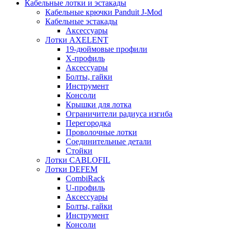
Кабельные лотки и эстакады
Кабельные крючки Panduit J-Mod
Кабельные эстакады
Аксессуары
Лотки AXELENT
19-дюймовые профили
X-профиль
Аксессуары
Болты, гайки
Инструмент
Консоли
Крышки для лотка
Ограничители радиуса изгиба
Перегородка
Проволочные лотки
Соединительные детали
Стойки
Лотки CABLOFIL
Лотки DEFEM
CombiRack
U-профиль
Аксессуары
Болты, гайки
Инструмент
Консоли