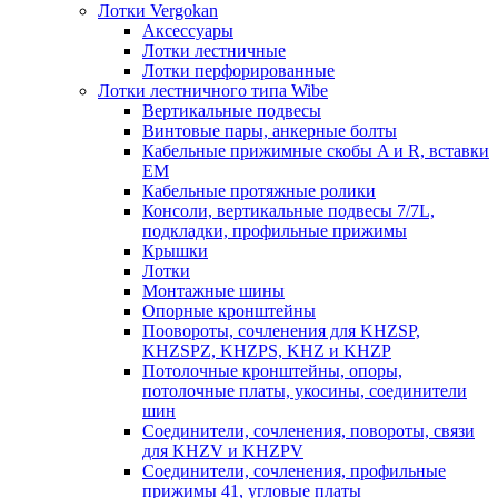
Лотки Vergokan
Аксессуары
Лотки лестничные
Лотки перфорированные
Лотки лестничного типа Wibe
Вертикальные подвесы
Винтовые пары, анкерные болты
Кабельные прижимные скобы A и R, вставки
EM
Кабельные протяжные ролики
Консоли, вертикальные подвесы 7/7L,
подкладки, профильные прижимы
Крышки
Лотки
Монтажные шины
Опорные кронштейны
Поовороты, сочленения для KHZSP,
KHZSPZ, KHZPS, KHZ и KHZP
Потолочные кронштейны, опоры,
потолочные платы, укосины, соединители
шин
Соединители, сочленения, повороты, связи
для KHZV и KHZPV
Соединители, сочленения, профильные
прижимы 41, угловые платы