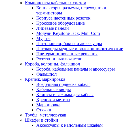
Компоненты кабельных систем
Коннекторы, разъемы, переходники,
терминаторы
Корпуса настенных розеток
Кроссовое оборудование
Лицевые панели
Модули Keystone Jack, Mini-Com
Муфты
Патч-панели, боксы и аксессуары
Патчкорды медные и волоконно-оптические
Претерминированные решения
Розетки и выключатели
Короба, колонны, фальшпол
Короба, кабельные каналы и аксессуары
Фальшпол
Крепеж, маркировка
Воздушная подвеска кабеля
Кабельные вводы
Клипсы и зажимы для кабеля
Крепеж и метизы
Маркировка
Стяжки
Трубы, металлорукав
Шкафы и стойки
Аксессуары к напольным шкафам