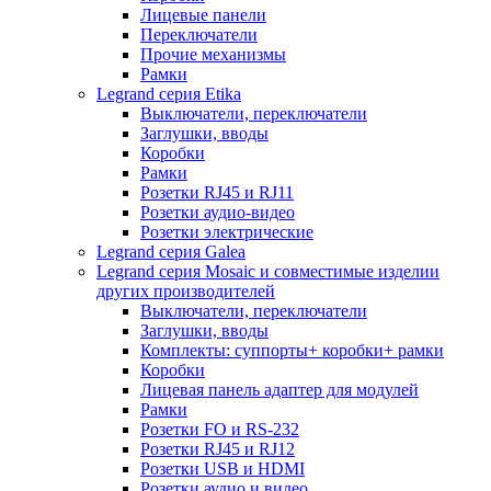
Лицевые панели
Переключатели
Прочие механизмы
Рамки
Legrand серия Etika
Выключатели, переключатели
Заглушки, вводы
Коробки
Рамки
Розетки RJ45 и RJ11
Розетки аудио-видео
Розетки электрические
Legrand серия Galea
Legrand серия Mosaic и совместимые изделии
других производителей
Выключатели, переключатели
Заглушки, вводы
Комплекты: суппорты+ коробки+ рамки
Коробки
Лицевая панель адаптер для модулей
Рамки
Розетки FO и RS-232
Розетки RJ45 и RJ12
Розетки USB и HDMI
Розетки аудио и видео