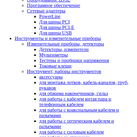
Програмное обеспечение
Сетевые адаптеры
PowerLine
Для шины PCI
Для шины PCI-E
Для шины USB
Инструменты и измерительные приборы
Измерительные приборы, детекторы
Детекторы, измерители
Мультиметры
Тестеры и пробники напряжения
Токовые клещи
Инструмент, наборы инструментов
аксессуары
для монтажа лотков, кабель-каналов, труб,
рукавов
для обжима наконечников, гильз
для работы с кабелем витая пара и
телефонным кабелем
для работы с коаксиальным кабелем и
разъемами
для работы с оптическим кабелем и
разъемами
для работы с силовым кабелем