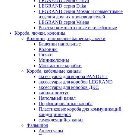
LEGRAND серия Cariva
LEGRAND серия Etika
LEGRAND серия Mosaic и совместимые
изделия других производителей
LEGRAND серия Valena
Розетки компьютерные и телефонные
Короба, лючки, колонны
Колонны, напольные башенки, лючки
Башенки напольные
Колонны
Лючки
Миниколонны
Монтажные коробки
Короба, кабельные каналы
аксессуары для короба PANDUIT
аксессуары для коробов LEGRAND
аксессуары для коробов ДКС
канал-плинтус
Напольный канал
Перфорированные короба
Пластиковые короба для коммуникаций
кондиционеров
самоклеящийся канал
Фальшпол
Аксессуары