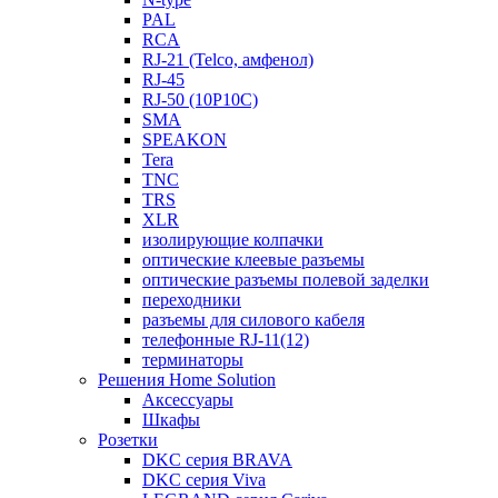
PAL
RCA
RJ-21 (Telco, амфенол)
RJ-45
RJ-50 (10P10C)
SMA
SPEAKON
Tera
TNC
TRS
XLR
изолирующие колпачки
оптические клеевые разъемы
оптические разъемы полевой заделки
переходники
разъемы для силового кабеля
телефонные RJ-11(12)
терминаторы
Решения Home Solution
Аксессуары
Шкафы
Розетки
DKC серия BRAVA
DKC серия Viva