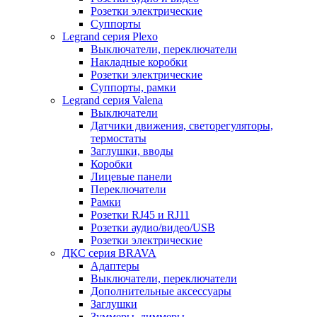
Розетки электрические
Суппорты
Legrand серия Plexo
Выключатели, переключатели
Накладные коробки
Розетки электрические
Суппорты, рамки
Legrand серия Valena
Выключатели
Датчики движения, светорегуляторы,
термостаты
Заглушки, вводы
Коробки
Лицевые панели
Переключатели
Рамки
Розетки RJ45 и RJ11
Розетки аудио/видео/USB
Розетки электрические
ДКС серия BRAVA
Адаптеры
Выключатели, переключатели
Дополнительные аксессуары
Заглушки
Зуммеры, диммеры