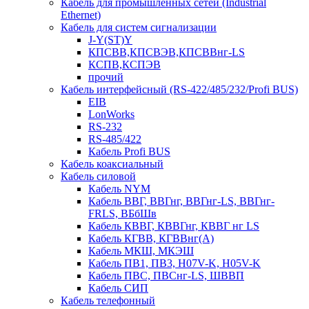
Кабель для промышленных сетей (Industrial
Ethernet)
Кабель для систем сигнализации
J-Y(ST)Y
КПСВВ,КПСВЭВ,КПСВВнг-LS
КСПВ,КСПЭВ
прочий
Кабель интерфейсный (RS-422/485/232/Profi BUS)
EIB
LonWorks
RS-232
RS-485/422
Кабель Profi BUS
Кабель коаксиальный
Кабель силовой
Кабель NYM
Кабель ВВГ, ВВГнг, ВВГнг-LS, ВВГнг-
FRLS, ВБбШв
Кабель КВВГ, КВВГнг, КВВГ нг LS
Кабель КГВВ, КГВВнг(А)
Кабель МКШ, МКЭШ
Кабель ПВ1, ПВ3, H07V-K, H05V-K
Кабель ПВС, ПВСнг-LS, ШВВП
Кабель СИП
Кабель телефонный