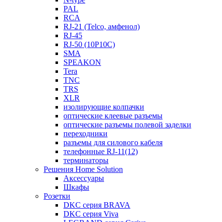
PAL
RCA
RJ-21 (Telco, амфенол)
RJ-45
RJ-50 (10P10C)
SMA
SPEAKON
Tera
TNC
TRS
XLR
изолирующие колпачки
оптические клеевые разъемы
оптические разъемы полевой заделки
переходники
разъемы для силового кабеля
телефонные RJ-11(12)
терминаторы
Решения Home Solution
Аксессуары
Шкафы
Розетки
DKC серия BRAVA
DKC серия Viva