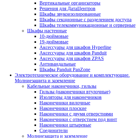
Вертикальные организаторы
Решения для ДатаЦентров
Шкафы звукоизолированные
Шкафы секционные с разделением доступа
Шкафы телекоммуникационные и серверные
Шкафы настенные
10-дюймовые
19-дюймовые
Аксессуары для шкафов Hyperline
Аксессуары для шкафов Panduit
Аксессуары для шкафов ZPAS
Антивандальные
Шкафы Panduit PanZone
Электротехническое оборудование и комплектующие.
Молниезащита и заземление
Кабельные наконечники, гильзы
Гильзы (наконечники втулочные)
Изоляторы для наконечников
Наконечники вилочные
Наконечники плоские
Наконечники с двумя отверстиями
Наконечники с отверстием под винт
Наконечники штыревые
Соединители
Молниезащита и заземление