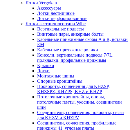
Лотки Vergokan
Аксессуары
Лотки лестничные
Лотки перфорированные
Лотки лестничного типа Wibe
Вертикальные подвесы
Винтовые пары, анкерные болты
Кабельные прижимные скобы A и R, вставки
EM
Кабельные протяжные ролики
Консоли, вертикальные подвесы 7/7L,
подкладки, профильные прижимы
Крышки
Лотки
Монтажные шины
Опорные кронштейны
Поовороты, сочленения для KHZSP,
KHZSPZ, KHZPS, KHZ и KHZP
Потолочные кронштейны, опоры,
потолочные платы, укосины, соединители
шин
Соединители, сочленения, повороты, связи
для KHZV и KHZPV
Соединители, сочленения, профильные
прижимы 41, угловые платы