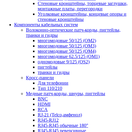
Стеновые кронштейны, торцевые заглушки,
монтажные платы, перегородки
Уголковые кронштейны, концевые опоры и
стеновые кронштейны
Компоненты кабельных систем
Волоконно-оптические патч-корды, пигтейлы,
транки и гидры
многомодовые 50/125 (OM2)
многомодовые 50/125 (OM3)
многомодовые 50/125 (OM4)
многомодовые 62.5/125 (OM1)
одномодовые 9/125 (OS2)
пигтейлы
транки и гидры
Кросс-панели
Для телефонии
Тип 110/210
Медные патч-корды, шнуры, пигтейлы
BNC
HDMI
RCA
RJ-21 (Telco,амфенол)
RJ45-RJ12
RJ45-RJ45 обычные 180°
RJ45-RJ45 реверсивные