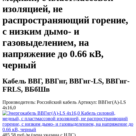
изоляцией, не
распространяющий горение,
с низким дымо- и
газовыделением, на
напряжение до 0.66 кВ,
черный
Кабель ВВГ, ВВГнг, ВВГнг-LS, ВВГнг-
FRLS, ВБбШв
Производитель:
Российский кабель
Артикул:
ВВГнг(А)-LS
4x16,0
485.58 руб /м
(цена указана с НДС)