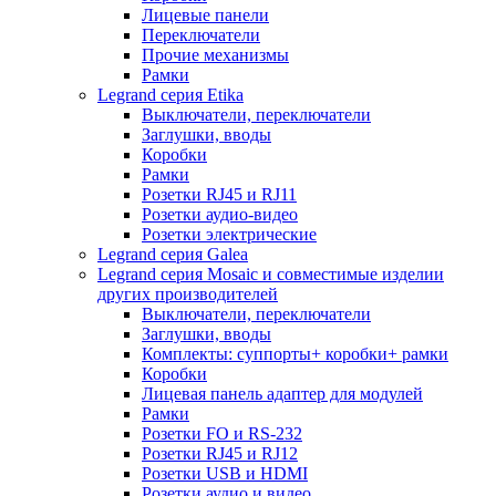
Лицевые панели
Переключатели
Прочие механизмы
Рамки
Legrand серия Etika
Выключатели, переключатели
Заглушки, вводы
Коробки
Рамки
Розетки RJ45 и RJ11
Розетки аудио-видео
Розетки электрические
Legrand серия Galea
Legrand серия Mosaic и совместимые изделии
других производителей
Выключатели, переключатели
Заглушки, вводы
Комплекты: суппорты+ коробки+ рамки
Коробки
Лицевая панель адаптер для модулей
Рамки
Розетки FO и RS-232
Розетки RJ45 и RJ12
Розетки USB и HDMI
Розетки аудио и видео