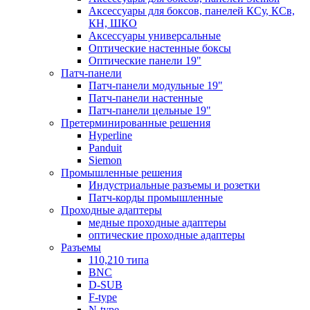
Аксессуары для боксов, панелей КСу, КСв,
КН, ШКО
Аксессуары универсальные
Оптические настенные боксы
Оптические панели 19"
Патч-панели
Патч-панели модульные 19"
Патч-панели настенные
Патч-панели цельные 19"
Претерминированные решения
Hyperline
Panduit
Siemon
Промышленные решения
Индустриальные разъемы и розетки
Патч-корды промышленные
Проходные адаптеры
медные проходные адаптеры
оптические проходные адаптеры
Разъемы
110,210 типа
BNC
D-SUB
F-type
N-type