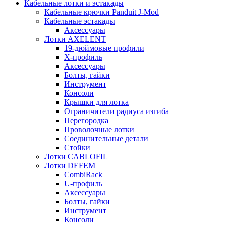
Кабельные лотки и эстакады
Кабельные крючки Panduit J-Mod
Кабельные эстакады
Аксессуары
Лотки AXELENT
19-дюймовые профили
X-профиль
Аксессуары
Болты, гайки
Инструмент
Консоли
Крышки для лотка
Ограничители радиуса изгиба
Перегородка
Проволочные лотки
Соединительные детали
Стойки
Лотки CABLOFIL
Лотки DEFEM
CombiRack
U-профиль
Аксессуары
Болты, гайки
Инструмент
Консоли