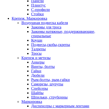
Панели
Плинтус
С-профили
Стойки
Крепеж. Маркировка
Воздушная подвеска кабеля
Зажимы для троса
Зажимы натяжные, поддерживающие,
спиральные
Коуши
Подвесы,скобы,скрепы
Талрепы
Тросы
Крепеж и метизы
Анкеры
Винты, болты
Гайки
Дюбели
Рым-болты, рым-гайки
Саморезы, шурупы
Спейсеры
Шайбы
Шпильки, струбцины
Маркировка
Диспенсеры с маркерным лентами