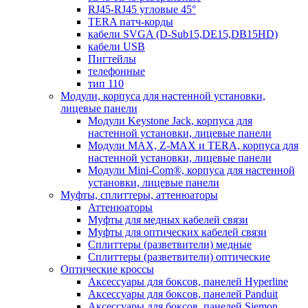
RJ45-RJ45 угловые 45°
TERA патч-корды
кабели SVGA (D-Sub15,DE15,DB15HD)
кабели USB
Пигтейлы
телефонные
тип 110
Модули, корпуса для настенной установки,
лицевые панели
Модули Keystone Jack, корпуса для
настенной установки, лицевые панели
Модули MAX, Z-MAX и TERA, корпуса для
настенной установки, лицевые панели
Модули Mini-Com®, корпуса для настенной
установки, лицевые панели
Муфты, сплиттеры, аттенюаторы
Аттенюаторы
Муфты для медных кабелей связи
Муфты для оптических кабелей связи
Сплиттеры (разветвители) медные
Сплиттеры (разветвители) оптические
Оптические кроссы
Аксессуары для боксов, панелей Hyperline
Аксессуары для боксов, панелей Panduit
Аксессуары для боксов, панелей Siemon