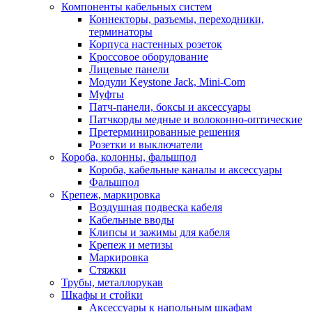
Компоненты кабельных систем
Коннекторы, разъемы, переходники,
терминаторы
Корпуса настенных розеток
Кроссовое оборудование
Лицевые панели
Модули Keystone Jack, Mini-Com
Муфты
Патч-панели, боксы и аксессуары
Патчкорды медные и волоконно-оптические
Претерминированные решения
Розетки и выключатели
Короба, колонны, фальшпол
Короба, кабельные каналы и аксессуары
Фальшпол
Крепеж, маркировка
Воздушная подвеска кабеля
Кабельные вводы
Клипсы и зажимы для кабеля
Крепеж и метизы
Маркировка
Стяжки
Трубы, металлорукав
Шкафы и стойки
Аксессуары к напольным шкафам