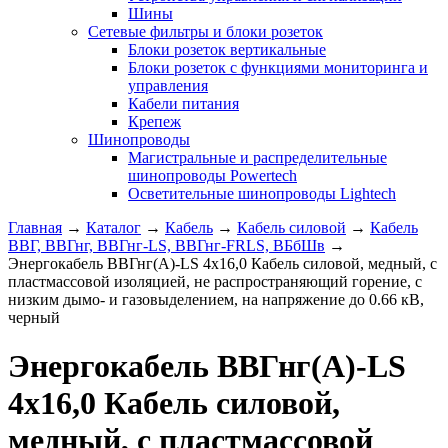
Шины
Сетевые фильтры и блоки розеток
Блоки розеток вертикальные
Блоки розеток с функциями мониторинга и
управления
Кабели питания
Крепеж
Шинопроводы
Магистральные и распределительные
шинопроводы Powertech
Осветительные шинопроводы Lightech
Главная
→
Каталог
→
Кабель
→
Кабель силовой
→
Кабель
ВВГ, ВВГнг, ВВГнг-LS, ВВГнг-FRLS, ВБбШв
→
Энергокабель ВВГнг(А)-LS 4x16,0 Кабель силовой, медный, с
пластмассовой изоляцией, не распространяющий горение, с
низким дымо- и газовыделением, на напряжение до 0.66 кВ,
черный
Энергокабель ВВГнг(А)-LS
4x16,0 Кабель силовой,
медный, с пластмассовой