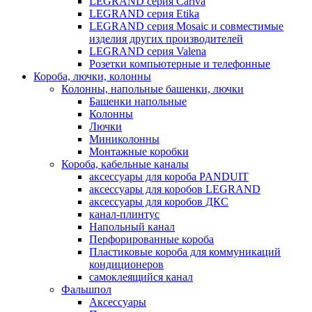
LEGRAND серия Cariva
LEGRAND серия Etika
LEGRAND серия Mosaic и совместимые
изделия других производителей
LEGRAND серия Valena
Розетки компьютерные и телефонные
Короба, лючки, колонны
Колонны, напольные башенки, лючки
Башенки напольные
Колонны
Лючки
Миниколонны
Монтажные коробки
Короба, кабельные каналы
аксессуары для короба PANDUIT
аксессуары для коробов LEGRAND
аксессуары для коробов ДКС
канал-плинтус
Напольный канал
Перфорированные короба
Пластиковые короба для коммуникаций
кондиционеров
самоклеящийся канал
Фальшпол
Аксессуары