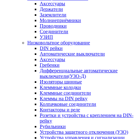
Аксессуары
Держатели
Заземлители
Молниеприёмники
Проводники
Соединители
УЗИП
Низковольтное оборудование
DIN рейки
Автоматические выключатели
Аксессуары
Гребенки
Дифференциальные автоматические
выключатели(УЗО-Д)
Изоляторы шинные
Клеммные колодки
Клеммные соединители
Клеммы на DIN рейку
Колпачковые соединители
Контакторы и реле
Розетки и устройства с креплением на DIN-
рейку
Рубильники
Устройства защитного отключения (УЗО)
Устройства управления и сигнализации