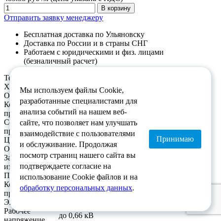
В корзину
Отправить заявку менеджеру
Бесплатная доставка по Ульяновску
Доставка по России и в страны СНГ
Работаем с юридическими и физ. лицами
(безналичный расчет)
Технические характеристики
Характеристика
Значение
Мы используем файлы Cookie,
Основные характеристики
разработанные специалистами для
Количество
4
анализа событий на нашем веб-
проводников
Сечение
сайте, что позволяет нам улучшать
16кв. мм
проводника
взаимодействие с пользователями
Принимаю
Цвет
черный
и обслуживание. Продолжая
Общие характеристики
посмотр страниц нашего сайта вы
Завод-
Энергокабель (г. Электроугли)
подтверждаете согласие на
изготовитель
Проводник
использование Cookie файлов и на
Конструкция
обработку персональных данных
.
однопроволочная (solid)
проводников
Электрические характеристики
Рабочее
до 0,66 кВ
напряжение