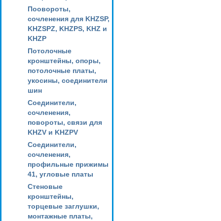
Поовороты,
сочленения для KHZSP,
KHZSPZ, KHZPS, KHZ и
KHZP
Потолочные
кронштейны, опоры,
потолочные платы,
укосины, соединители
шин
Соединители,
сочленения,
повороты, связи для
KHZV и KHZPV
Соединители,
сочленения,
профильные прижимы
41, угловые платы
Стеновые
кронштейны,
торцевые заглушки,
монтажные платы,