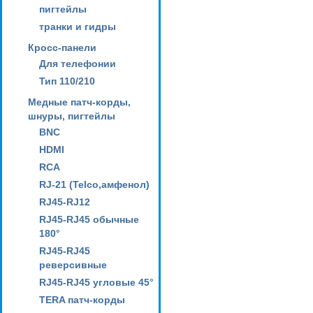
пигтейлы
транки и гидры
Кросс-панели
Для телефонии
Тип 110/210
Медные патч-корды,
шнуры, пигтейлы
BNC
HDMI
RCA
RJ-21 (Telco,амфенол)
RJ45-RJ12
RJ45-RJ45 обычные
180°
RJ45-RJ45
реверсивные
RJ45-RJ45 угловые 45°
TERA патч-корды