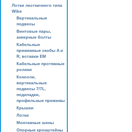
Лотки лестничного типа
Wibe
Вертикальные
подвесы
Винтовые пары,
анкерные болты
Кабельные
прижимные скобы A и
R, вставки EM
Кабельные протяжные
ролики
Консоли,
вертикальные
подвесы 7/7L,
подкладки,
профильные прижимы
Крышки
Лотки
Монтажные шины
Опорные кронштейны