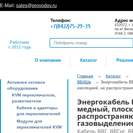
E-Mail:
sales@provodov.ru
Телефон:
Адрес м
+7(8422)75-29-39
432072, г. 
пр-кт Фила
этаж 2, оф
Работаем
с 2012 года
О компании
Каталог
Решен
Главная
→
Каталог
→
ВБбШв
→
Энергокабель ВВ
Активное сетевое
изоляцией, не распространя
оборудование
KVM переключатели,
Энергокабель В
разветвители
медный, плоск
Кабели и адаптеры
распространяю
для переключателей
газовыделение
Модули для
переключателей KVM
Кабель ВВГ, ВВГнг, В