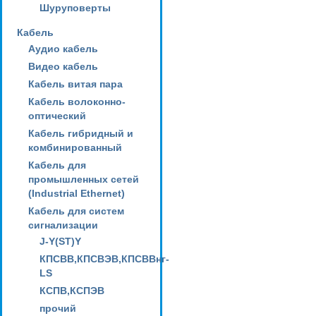
Шуруповерты
Кабель
Аудио кабель
Видео кабель
Кабель витая пара
Кабель волоконно-
оптический
Кабель гибридный и
комбинированный
Кабель для
промышленных сетей
(Industrial Ethernet)
Кабель для систем
сигнализации
J-Y(ST)Y
КПСВВ,КПСВЭВ,КПСВВнг-
LS
КСПВ,КСПЭВ
прочий