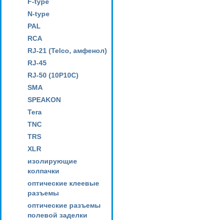
F-type
N-type
PAL
RCA
RJ-21 (Telco, амфенол)
RJ-45
RJ-50 (10P10C)
SMA
SPEAKON
Tera
TNC
TRS
XLR
изолирующие
колпачки
оптические клеевые
разъемы
оптические разъемы
полевой заделки