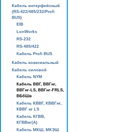
Кабель интерфейсный
(RS-422/485/232/Profi
BUS)
EIB
LonWorks
RS-232
RS-485/422
Кабель Profi BUS
Кабель коаксиальный
Кабель силовой
Кабель NYM
Кабель ВВГ, ВВГнг,
ВВГнг-LS, ВВГнг-FRLS,
ВБбШв
Кабель КВВГ, КВВГнг,
КВВГ нг LS
Кабель КГВВ,
КГВВнг(А)
Кабель МКШ, МКЭШ