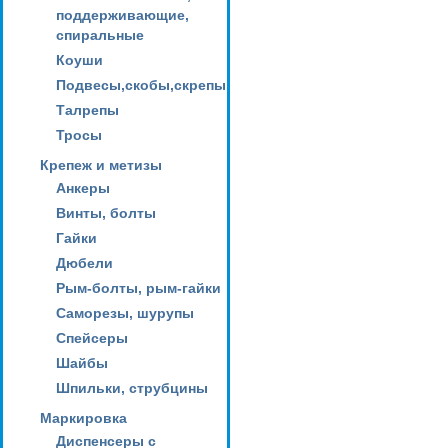
поддерживающие,
спиральные
Коуши
Подвесы,скобы,скрепы
Талрепы
Тросы
Крепеж и метизы
Анкеры
Винты, болты
Гайки
Дюбели
Рым-болты, рым-гайки
Саморезы, шурупы
Спейсеры
Шайбы
Шпильки, струбцины
Маркировка
Диспенсеры с