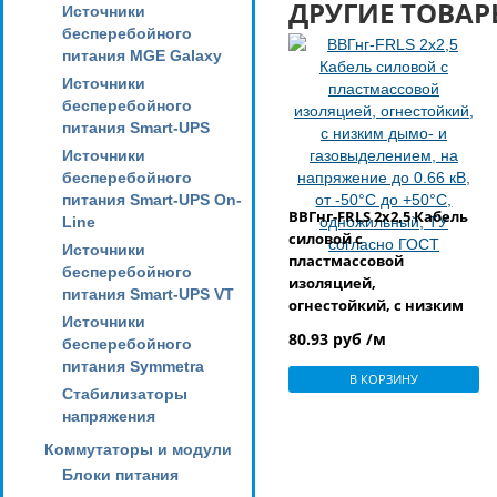
ДРУГИЕ ТОВАР
Источники
бесперебойного
питания MGE Galaxy
Источники
бесперебойного
питания Smart-UPS
Источники
бесперебойного
питания Smart-UPS On-
ВВГнг-FRLS 2х2,5 Кабель
Line
силовой с
Источники
пластмассовой
бесперебойного
изоляцией,
питания Smart-UPS VT
огнестойкий, с низким
Источники
дымо- и
80.93 руб /м
бесперебойного
газовыделением, на
питания Symmetra
напряжение до 0.66 кВ,
В КОРЗИНУ
от -50°С до +50°С,
Стабилизаторы
одножильный, ТУ
напряжения
согласно ГОСТ
Коммутаторы и модули
Блоки питания