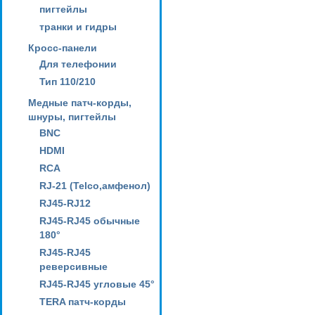
пигтейлы
транки и гидры
Кросс-панели
Для телефонии
Тип 110/210
Медные патч-корды,
шнуры, пигтейлы
BNC
HDMI
RCA
RJ-21 (Telco,амфенол)
RJ45-RJ12
RJ45-RJ45 обычные
180°
RJ45-RJ45
реверсивные
RJ45-RJ45 угловые 45°
TERA патч-корды