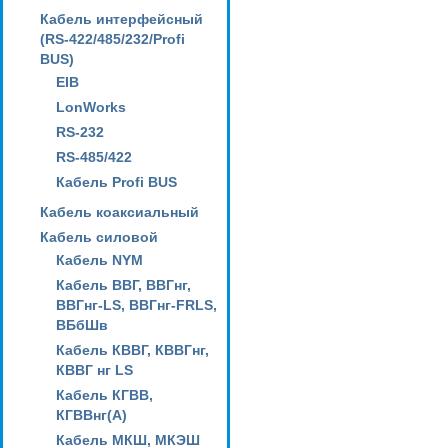
Кабель интерфейсный
(RS-422/485/232/Profi
BUS)
EIB
LonWorks
RS-232
RS-485/422
Кабель Profi BUS
Кабель коаксиальный
Кабель силовой
Кабель NYM
Кабель ВВГ, ВВГнг,
ВВГнг-LS, ВВГнг-FRLS,
ВБбШв
Кабель КВВГ, КВВГнг,
КВВГ нг LS
Кабель КГВВ,
КГВВнг(А)
Кабель МКШ, МКЭШ