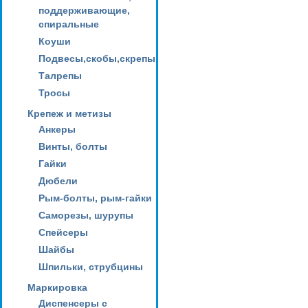
поддерживающие,
спиральные
Коуши
Подвесы,скобы,скрепы
Талрепы
Тросы
Крепеж и метизы
Анкеры
Винты, болты
Гайки
Дюбели
Рым-болты, рым-гайки
Саморезы, шурупы
Спейсеры
Шайбы
Шпильки, струбцины
Маркировка
Диспенсеры с