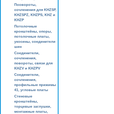
Поовороты,
сочленения для KHZSP,
KHZSPZ, KHZPS, KHZ и
KHZP
Потолочные
кронштейны, опоры,
потолочные платы,
укосины, соединители
шин
Соединители,
сочленения,
повороты, связи для
KHZV и KHZPV
Соединители,
сочленения,
профильные прижимы
41, угловые платы
Стеновые
кронштейны,
торцевые заглушки,
монтажные платы,