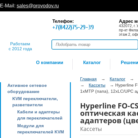
E-Mail:
sales@provodov.ru
Телефон:
Адрес м
+7(8422)75-29-39
432072, г. 
пр-кт Фила
этаж 2, оф
Работаем
с 2012 года
О компании
Каталог
Решен
Главная
→
Каталог
→
→
Кассеты
→
Hyperline
Активное сетевое
1xMTP (папа), 12xLC/UPC ад
оборудование
KVM переключатели,
Hyperline FO-
разветвители
оптическая кас
Кабели и адаптеры
адаптеров (цве
для переключателей
Модули для
Кассеты
переключателей KVM