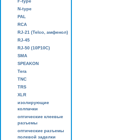
F-type
N-type
PAL
RCA
RJ-21 (Telco, амфенол)
RJ-45
RJ-50 (10P10C)
SMA
SPEAKON
Tera
TNC
TRS
XLR
изолирующие
колпачки
оптические клеевые
разъемы
оптические разъемы
полевой заделки