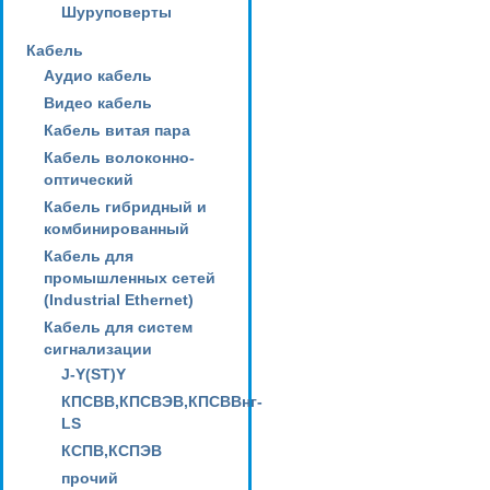
Шуруповерты
Кабель
Аудио кабель
Видео кабель
Кабель витая пара
Кабель волоконно-
оптический
Кабель гибридный и
комбинированный
Кабель для
промышленных сетей
(Industrial Ethernet)
Кабель для систем
сигнализации
J-Y(ST)Y
КПСВВ,КПСВЭВ,КПСВВнг-
LS
КСПВ,КСПЭВ
прочий