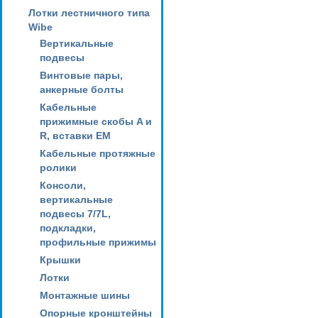
Лотки лестничного типа
Wibe
Вертикальные
подвесы
Винтовые пары,
анкерные болты
Кабельные
прижимные скобы A и
R, вставки EM
Кабельные протяжные
ролики
Консоли,
вертикальные
подвесы 7/7L,
подкладки,
профильные прижимы
Крышки
Лотки
Монтажные шины
Опорные кронштейны