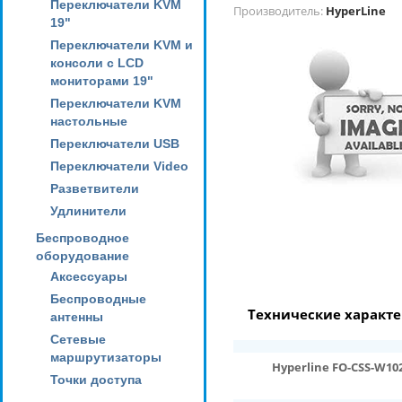
Переключатели KVM
Производитель:
HyperLine
19"
Переключатели KVM и
консоли с LCD
мониторами 19"
Переключатели KVM
настольные
Переключатели USB
Переключатели Video
Разветвители
Удлинители
Беспроводное
оборудование
Аксессуары
Беспроводные
Технические характ
антенны
Сетевые
маршрутизаторы
Hyperline FO-CSS-W10
Точки доступа