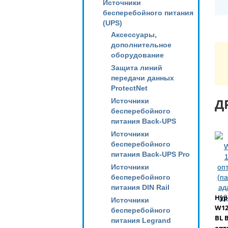
Источники
бесперебойного питания
(UPS)
Аксессуары,
дополнительное
оборудование
Защита линий
передачи данных
ProtectNet
Д
Источники
бесперебойного
питания Back-UPS
Источники
бесперебойного
питания Back-UPS Pro
Источники
бесперебойного
питания DIN Rail
Hyp
Источники
W12
бесперебойного
BL 
питания Legrand