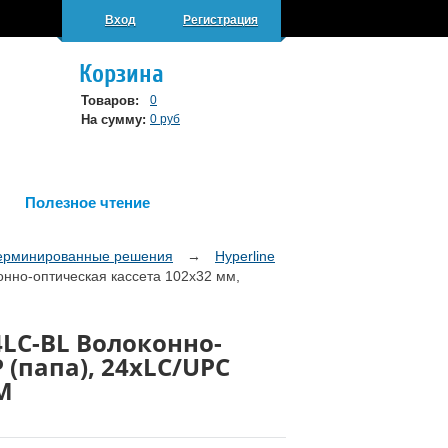
Вход
Регистрация
Корзина
Товаров:
0
На сумму:
0 руб
Полезное чтение
ерминированные решения
→
Hyperline
но-оптическая кассета 102x32 мм,
4LC-BL Волоконно-
 (папа), 24xLC/UPC
M