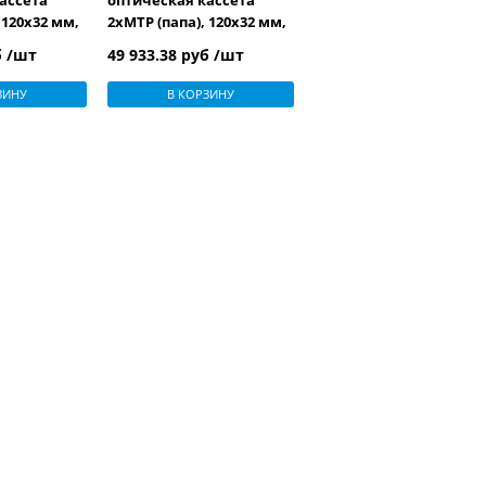
ассета
оптическая кассета
 120x32 мм,
2xMTP (папа), 120x32 мм,
ов (цвет
24LC адаптера (цвет
б /шт
49 933.38 руб /шт
окон, OM4
aqua), 24 волокна, OM3
ЗИНУ
В КОРЗИНУ