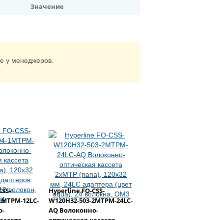
Значение
те у менеджеров.
CSS-
Hyperline FO-CSS-
1MTPM-12LC-
W120H32-503-2MTPM-24LC-
о-
AQ Волоконно-