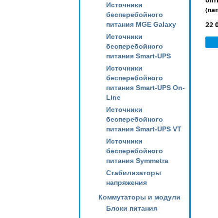
опт
Источники
(па
бесперебойного
ада
22 
питания MGE Galaxy
12 
Источники
бесперебойного
питания Smart-UPS
Источники
бесперебойного
питания Smart-UPS On-
Line
Источники
бесперебойного
питания Smart-UPS VT
Источники
бесперебойного
питания Symmetra
Стабилизаторы
напряжения
Коммутаторы и модули
Блоки питания