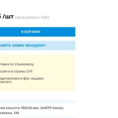
б /шт
(цена указана с НДС)
В КОРЗИНУ
АВИТЬ ЗАЯВКУ МЕНЕДЖЕРУ
ставка по Ульяновску
ссии и в страны СНГ
идическими и физ. лицами
расчет)
я кассета 102x32 мм, 2xMTP (папа),
волокна, SM