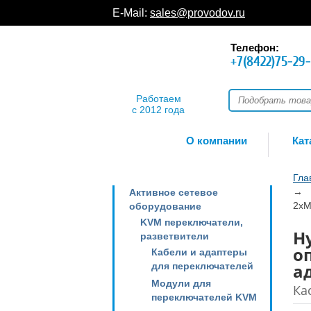
E-Mail:
sales@provodov.ru
Телефон:
+7(8422)75-29
Работаем
с 2012 года
О компании
Кат
Гла
→
Активное сетевое
2xM
оборудование
KVM переключатели,
H
разветвители
о
Кабели и адаптеры
а
для переключателей
Модули для
Ка
переключателей KVM