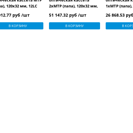
ическая кассета MTP
оптическая кассета
оптическая к
па), 120x32 мм, 12LC
2xMTP (папа), 120x32 мм,
1xMTP (папа),
птеров (цвет синий),
24LC адаптера (цвет
12LC адаптер
012.77 руб /шт
51 147.32 руб /шт
26 868.53 ру
волокон, OS2, 10Gig
aqua), 24 волокна, OM4
aqua), 12 вол
В КОРЗИНУ
В КОРЗИНУ
В КОР