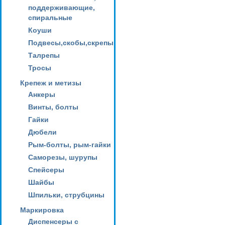
поддерживающие,
спиральные
Коуши
Подвесы,скобы,скрепы
Талрепы
Тросы
Крепеж и метизы
Анкеры
Винты, болты
Гайки
Дюбели
Рым-болты, рым-гайки
Саморезы, шурупы
Спейсеры
Шайбы
Шпильки, струбцины
Маркировка
Диспенсеры с