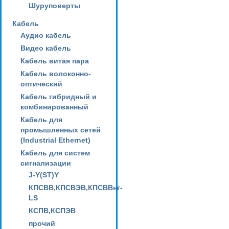
Шуруповерты
Кабель
Аудио кабель
Видео кабель
Кабель витая пара
Кабель волоконно-
оптический
Кабель гибридный и
комбинированный
Кабель для
промышленных сетей
(Industrial Ethernet)
Кабель для систем
сигнализации
J-Y(ST)Y
КПСВВ,КПСВЭВ,КПСВВнг-
LS
КСПВ,КСПЭВ
прочий