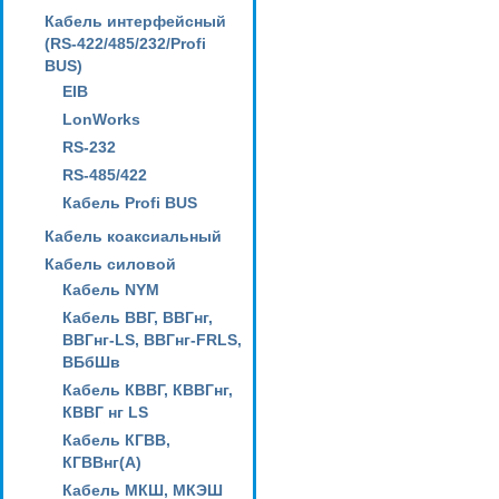
Кабель интерфейсный
(RS-422/485/232/Profi
BUS)
EIB
LonWorks
RS-232
RS-485/422
Кабель Profi BUS
Кабель коаксиальный
Кабель силовой
Кабель NYM
Кабель ВВГ, ВВГнг,
ВВГнг-LS, ВВГнг-FRLS,
ВБбШв
Кабель КВВГ, КВВГнг,
КВВГ нг LS
Кабель КГВВ,
КГВВнг(А)
Кабель МКШ, МКЭШ