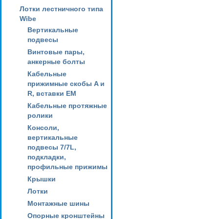
Лотки лестничного типа
Wibe
Вертикальные
подвесы
Винтовые пары,
анкерные болты
Кабельные
прижимные скобы A и
R, вставки EM
Кабельные протяжные
ролики
Консоли,
вертикальные
подвесы 7/7L,
подкладки,
профильные прижимы
Крышки
Лотки
Монтажные шины
Опорные кронштейны