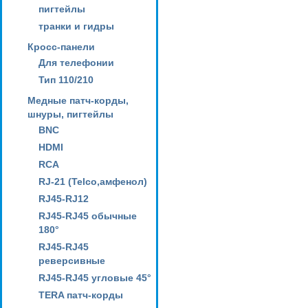
пигтейлы
транки и гидры
Кросс-панели
Для телефонии
Тип 110/210
Медные патч-корды,
шнуры, пигтейлы
BNC
HDMI
RCA
RJ-21 (Telco,амфенол)
RJ45-RJ12
RJ45-RJ45 обычные
180°
RJ45-RJ45
реверсивные
RJ45-RJ45 угловые 45°
TERA патч-корды