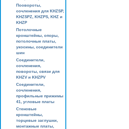
Поовороты,
сочленения для KHZSP,
KHZSPZ, KHZPS, KHZ и
KHZP
Потолочные
кронштейны, опоры,
потолочные платы,
укосины, соединители
шин
Соединители,
сочленения,
повороты, связи для
KHZV и KHZPV
Соединители,
сочленения,
профильные прижимы
41, угловые платы
Стеновые
кронштейны,
торцевые заглушки,
монтажные платы,