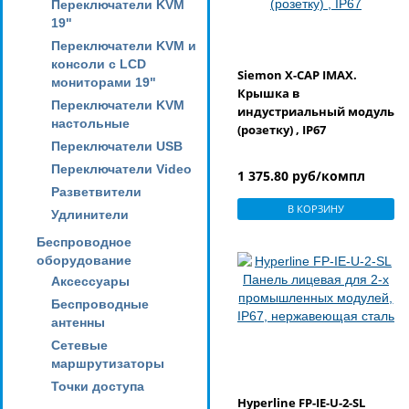
Переключатели KVM
19"
Переключатели KVM и
консоли с LCD
Siemon X-CAP IMAX.
мониторами 19"
Крышка в
Переключатели KVM
индустриальный модуль
настольные
(розетку) , IP67
Переключатели USB
Переключатели Video
1 375.80 руб/компл
Разветвители
В КОРЗИНУ
Удлинители
Беспроводное
оборудование
Аксессуары
Беспроводные
антенны
Сетевые
маршрутизаторы
Точки доступа
Hyperline FP-IE-U-2-SL