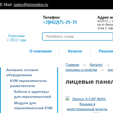
E-Mail:
sales@provodov.ru
Телефон:
Адрес м
+7(8422)75-29-39
432072, г. 
пр-кт Фила
этаж 2, оф
Работаем
с 2012 года
О компании
Каталог
Решен
Главная
→
Каталог
→
разъемы и розетки
→
ин
Активное сетевое
оборудование
лицевые пане
KVM переключатели,
разветвители
Кабели и адаптеры
для переключателей
Модули для
переключателей KVM