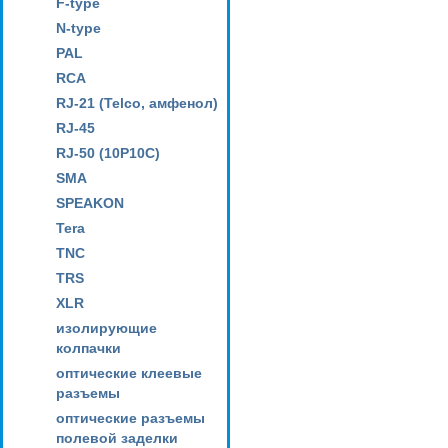
F-type
N-type
PAL
RCA
RJ-21 (Telco, амфенол)
RJ-45
RJ-50 (10P10C)
SMA
SPEAKON
Tera
TNC
TRS
XLR
изолирующие
колпачки
оптические клеевые
разъемы
оптические разъемы
полевой заделки