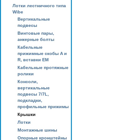
Лотки лестничного типа
Wibe
Вертикальные
подвесы
Винтовые пары,
анкерные болты
Кабельные
прижимные скобы A и
R, вставки EM
Кабельные протяжные
ролики
Консоли,
вертикальные
подвесы 7/7L,
подкладки,
профильные прижимы
Крышки
Лотки
Монтажные шины
Опорные кронштейны