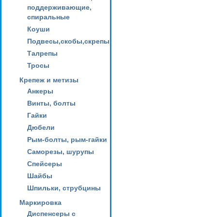
поддерживающие,
спиральные
Коуши
Подвесы,скобы,скрепы
Талрепы
Тросы
Крепеж и метизы
Анкеры
Винты, болты
Гайки
Дюбели
Рым-болты, рым-гайки
Саморезы, шурупы
Спейсеры
Шайбы
Шпильки, струбцины
Маркировка
Диспенсеры с