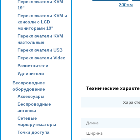
Переключатели KVM
19"
Переключатели KVM и
консоли с LCD
мониторами 19"
Переключатели KVM
настольные
Переключатели USB
Переключатели Video
Разветвители
Удлинители
Беспроводное
Технические характ
оборудование
Аксессуары
Характ
Беспроводные
антенны
Сетевые
Длина
маршрутизаторы
Точки доступа
Ширина