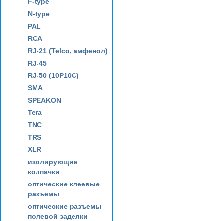
F-type
N-type
PAL
RCA
RJ-21 (Telco, амфенол)
RJ-45
RJ-50 (10P10C)
SMA
SPEAKON
Tera
TNC
TRS
XLR
изолирующие
колпачки
оптические клеевые
разъемы
оптические разъемы
полевой заделки