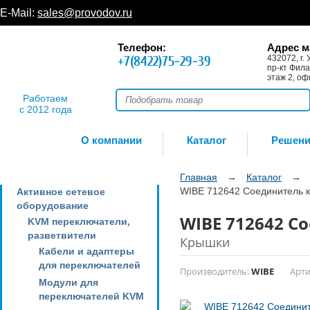
E-Mail:
sales@provodov.ru
Телефон:
Адрес м
+7(8422)75-29-39
432072, г. 
пр-кт Фила
этаж 2, оф
Работаем
с 2012 года
О компании
Каталог
Решен
Главная
→
Каталог
→
WIBE 712642 Соединитель 
Активное сетевое
оборудование
WIBE 712642 
KVM переключатели,
разветвители
Крышки
Кабели и адаптеры
для переключателей
Производитель:
WIBE
Арти
Модули для
переключателей KVM