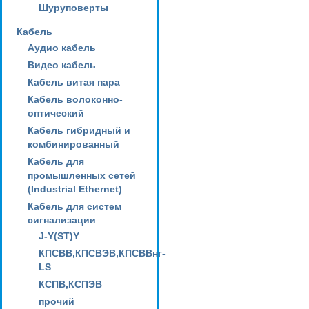
Шуруповерты
Кабель
Аудио кабель
Видео кабель
Кабель витая пара
Кабель волоконно-
оптический
Кабель гибридный и
комбинированный
Кабель для
промышленных сетей
(Industrial Ethernet)
Кабель для систем
сигнализации
J-Y(ST)Y
КПСВВ,КПСВЭВ,КПСВВнг-
LS
КСПВ,КСПЭВ
прочий