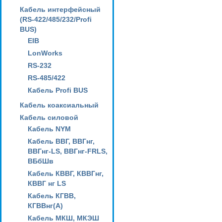
Кабель интерфейсный
(RS-422/485/232/Profi
BUS)
EIB
LonWorks
RS-232
RS-485/422
Кабель Profi BUS
Кабель коаксиальный
Кабель силовой
Кабель NYM
Кабель ВВГ, ВВГнг,
ВВГнг-LS, ВВГнг-FRLS,
ВБбШв
Кабель КВВГ, КВВГнг,
КВВГ нг LS
Кабель КГВВ,
КГВВнг(А)
Кабель МКШ, МКЭШ