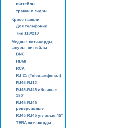
пигтейлы
транки и гидры
Кросс-панели
Для телефонии
Тип 110/210
Медные патч-корды,
шнуры, пигтейлы
BNC
HDMI
RCA
RJ-21 (Telco,амфенол)
RJ45-RJ12
RJ45-RJ45 обычные
180°
RJ45-RJ45
реверсивные
RJ45-RJ45 угловые 45°
TERA патч-корды