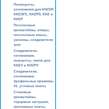
Поовороты,
сочленения для KHZSP,
KHZSPZ, KHZPS, KHZ и
KHZP
Потолочные
кронштейны, опоры,
потолочные платы,
укосины, соединители
шин
Соединители,
сочленения,
повороты, связи для
KHZV и KHZPV
Соединители,
сочленения,
профильные прижимы
41, угловые платы
Стеновые
кронштейны,
торцевые заглушки,
монтажные платы,