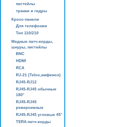
пигтейлы
транки и гидры
Кросс-панели
Для телефонии
Тип 110/210
Медные патч-корды,
шнуры, пигтейлы
BNC
HDMI
RCA
RJ-21 (Telco,амфенол)
RJ45-RJ12
RJ45-RJ45 обычные
180°
RJ45-RJ45
реверсивные
RJ45-RJ45 угловые 45°
TERA патч-корды