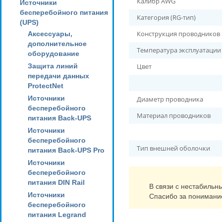
Калибр AWG
Источники
бесперебойного питания
Категория (RG-тип)
(UPS)
Конструкция проводников
Аксессуары,
дополнительное
Температура эксплуатаци
оборудование
Защита линий
Цвет
передачи данных
ProtectNet
Источники
Диаметр проводника
бесперебойного
Материал проводников
питания Back-UPS
Источники
бесперебойного
Тип внешней оболочки
питания Back-UPS Pro
Источники
бесперебойного
питания DIN Rail
В связи с нестабильн
Источники
Спасибо за понимани
бесперебойного
питания Legrand