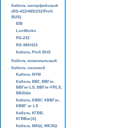
Кабель интерфейсный
(RS-422/485/232/Profi
BUS)
EIB
LonWorks
RS-232
RS-485/422
Кабель Profi BUS
Кабель коаксиальный
Кабель силовой
Кабель NYM
Кабель ВВГ, ВВГнг,
ВВГнг-LS, ВВГнг-FRLS,
ВБбШв
Кабель КВВГ, КВВГнг,
КВВГ нг LS
Кабель КГВВ,
КГВВнг(А)
Кабель МКШ, МКЭШ