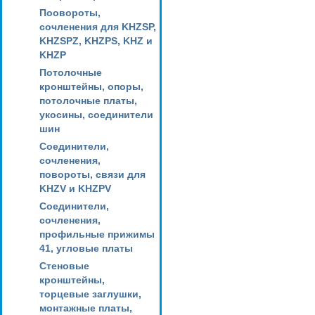
Поовороты,
сочленения для KHZSP,
KHZSPZ, KHZPS, KHZ и
KHZP
Потолочные
кронштейны, опоры,
потолочные платы,
укосины, соединители
шин
Соединители,
сочленения,
повороты, связи для
KHZV и KHZPV
Соединители,
сочленения,
профильные прижимы
41, угловые платы
Стеновые
кронштейны,
торцевые заглушки,
монтажные платы,