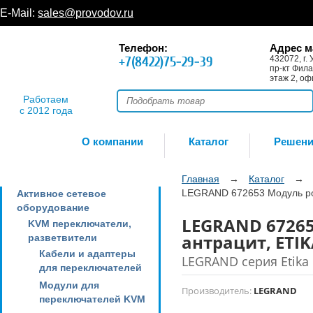
E-Mail:
sales@provodov.ru
Телефон:
Адрес м
+7(8422)75-29-39
432072, г. 
пр-кт Фила
этаж 2, оф
Работаем
с 2012 года
О компании
Каталог
Решен
Главная
→
Каталог
→
LEGRAND 672653 Модуль роз
Активное сетевое
оборудование
LEGRAND 672653
KVM переключатели,
антрацит, ETI
разветвители
Кабели и адаптеры
LEGRAND серия Etika
для переключателей
Модули для
Производитель:
LEGRAND
переключателей KVM