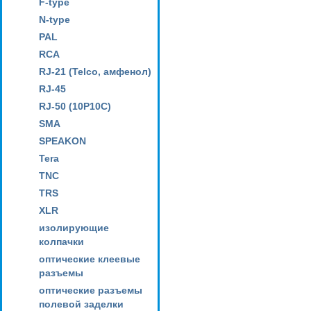
F-type
N-type
PAL
RCA
RJ-21 (Telco, амфенол)
RJ-45
RJ-50 (10P10C)
SMA
SPEAKON
Tera
TNC
TRS
XLR
изолирующие
колпачки
оптические клеевые
разъемы
оптические разъемы
полевой заделки