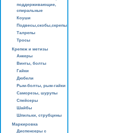
поддерживающие,
спиральные
Коуши
Подвесы,скобы,скрепы
Талрепы
Тросы
Крепеж и метизы
Анкеры
Винты, болты
Гайки
Дюбели
Рым-болты, рым-гайки
Саморезы, шурупы
Спейсеры
Шайбы
Шпильки, струбцины
Маркировка
Диспенсеры с