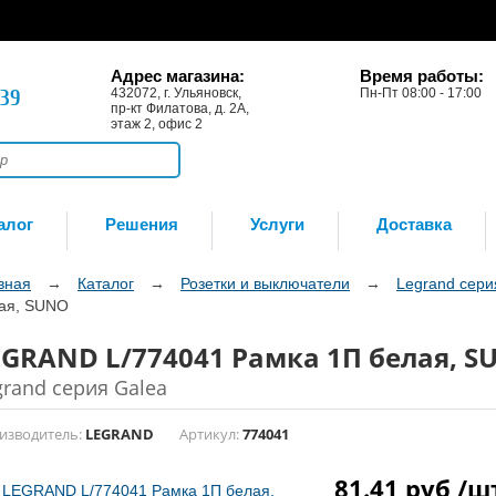
Адрес магазина:
Время работы:
-39
432072, г. Ульяновск,
Пн-Пт 08:00 - 17:00
пр-кт Филатова, д. 2А,
этаж 2, офис 2
алог
Решения
Услуги
Доставка
вная
→
Каталог
→
Розетки и выключатели
→
Legrand сери
ая, SUNO
EGRAND L/774041 Рамка 1П белая, S
grand серия Galea
изводитель:
LEGRAND
Артикул:
774041
81.41 руб /