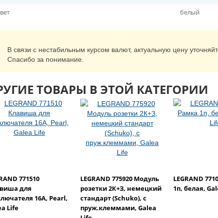
вет
белый
В связи с нестабильным курсом валют, актуальную цену уточняй
Спасибо за понимание.
РУГИЕ ТОВАРЫ В ЭТОЙ КАТЕГОРИИ
RAND 771510
LEGRAND 775920 Модуль
LEGRAND 7710
виша для
розетки 2К+З, немецкий
1п, белая, Gal
лючателя 16А, Pearl,
стандарт (Schuko), с
a Life
пруж.клеммами, Galea
Life