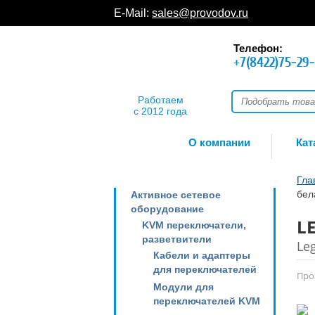
E-Mail:
sales@provodov.ru
Телефон:
+7(8422)75-29
Работаем
с 2012 года
О компании
Кат
Гла
бел
Активное сетевое
оборудование
L
KVM переключатели,
разветвители
Le
Кабели и адаптеры
для переключателей
Про
Модули для
переключателей KVM