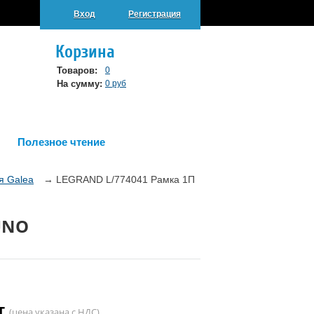
Вход
Регистрация
Корзина
Товаров:
0
На сумму:
0 руб
Полезное чтение
я Galea
→
LEGRAND L/774041 Рамка 1П
UNO
шт
(цена указана с НДС)