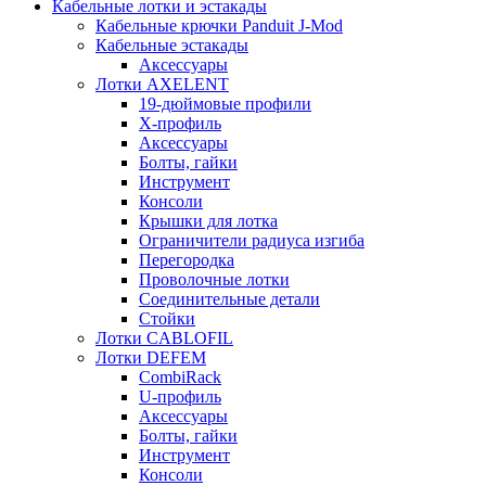
Кабельные лотки и эстакады
Кабельные крючки Panduit J-Mod
Кабельные эстакады
Аксессуары
Лотки AXELENT
19-дюймовые профили
X-профиль
Аксессуары
Болты, гайки
Инструмент
Консоли
Крышки для лотка
Ограничители радиуса изгиба
Перегородка
Проволочные лотки
Соединительные детали
Стойки
Лотки CABLOFIL
Лотки DEFEM
CombiRack
U-профиль
Аксессуары
Болты, гайки
Инструмент
Консоли