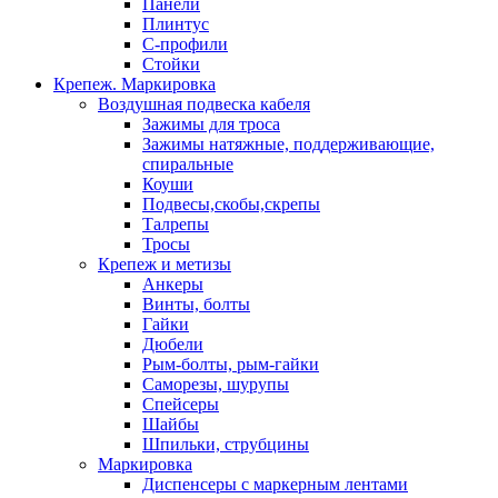
Панели
Плинтус
С-профили
Стойки
Крепеж. Маркировка
Воздушная подвеска кабеля
Зажимы для троса
Зажимы натяжные, поддерживающие,
спиральные
Коуши
Подвесы,скобы,скрепы
Талрепы
Тросы
Крепеж и метизы
Анкеры
Винты, болты
Гайки
Дюбели
Рым-болты, рым-гайки
Саморезы, шурупы
Спейсеры
Шайбы
Шпильки, струбцины
Маркировка
Диспенсеры с маркерным лентами