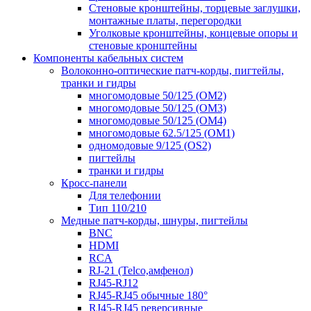
Стеновые кронштейны, торцевые заглушки,
монтажные платы, перегородки
Уголковые кронштейны, концевые опоры и
стеновые кронштейны
Компоненты кабельных систем
Волоконно-оптические патч-корды, пигтейлы,
транки и гидры
многомодовые 50/125 (OM2)
многомодовые 50/125 (OM3)
многомодовые 50/125 (OM4)
многомодовые 62.5/125 (OM1)
одномодовые 9/125 (OS2)
пигтейлы
транки и гидры
Кросс-панели
Для телефонии
Тип 110/210
Медные патч-корды, шнуры, пигтейлы
BNC
HDMI
RCA
RJ-21 (Telco,амфенол)
RJ45-RJ12
RJ45-RJ45 обычные 180°
RJ45-RJ45 реверсивные