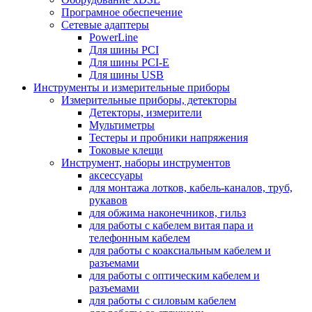
Програмное обеспечение
Сетевые адаптеры
PowerLine
Для шины PCI
Для шины PCI-E
Для шины USB
Инструменты и измерительные приборы
Измерительные приборы, детекторы
Детекторы, измерители
Мультиметры
Тестеры и пробники напряжения
Токовые клещи
Инструмент, наборы инструментов
аксессуары
для монтажа лотков, кабель-каналов, труб,
рукавов
для обжима наконечников, гильз
для работы с кабелем витая пара и
телефонным кабелем
для работы с коаксиальным кабелем и
разъемами
для работы с оптическим кабелем и
разъемами
для работы с силовым кабелем