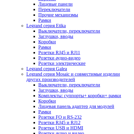
Лицевые панели
Переключатели
Прочие механизмы
Рамки
Legrand серия Etika
Выключатели, переключатели
Заглушки, вводы
Коробки
Рамки
Розетки RJ45 и RJ11
Розетки аудио-видео
Розетки электрические
Legrand серия Galea
Legrand серия Mosaic и совместимые изделии
других производителей
Выключатели, переключатели
Заглушки, вводы
Комплекты: суппорты+ коробки+ рамки
Коробки
Лицевая панель адаптер для модулей
Рамки
Розетки FO и RS-232
Розетки RJ45 и RJ12
Розетки USB и HDMI
Розетки аудио и видео