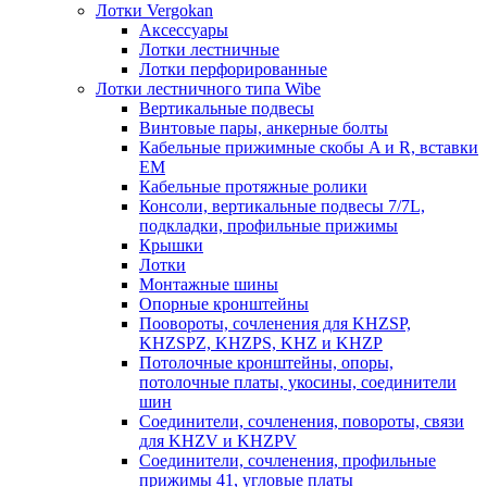
Лотки Vergokan
Аксессуары
Лотки лестничные
Лотки перфорированные
Лотки лестничного типа Wibe
Вертикальные подвесы
Винтовые пары, анкерные болты
Кабельные прижимные скобы A и R, вставки
EM
Кабельные протяжные ролики
Консоли, вертикальные подвесы 7/7L,
подкладки, профильные прижимы
Крышки
Лотки
Монтажные шины
Опорные кронштейны
Поовороты, сочленения для KHZSP,
KHZSPZ, KHZPS, KHZ и KHZP
Потолочные кронштейны, опоры,
потолочные платы, укосины, соединители
шин
Соединители, сочленения, повороты, связи
для KHZV и KHZPV
Соединители, сочленения, профильные
прижимы 41, угловые платы