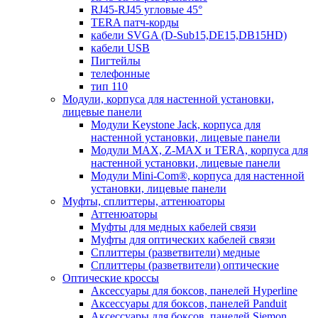
RJ45-RJ45 угловые 45°
TERA патч-корды
кабели SVGA (D-Sub15,DE15,DB15HD)
кабели USB
Пигтейлы
телефонные
тип 110
Модули, корпуса для настенной установки,
лицевые панели
Модули Keystone Jack, корпуса для
настенной установки, лицевые панели
Модули MAX, Z-MAX и TERA, корпуса для
настенной установки, лицевые панели
Модули Mini-Com®, корпуса для настенной
установки, лицевые панели
Муфты, сплиттеры, аттенюаторы
Аттенюаторы
Муфты для медных кабелей связи
Муфты для оптических кабелей связи
Сплиттеры (разветвители) медные
Сплиттеры (разветвители) оптические
Оптические кроссы
Аксессуары для боксов, панелей Hyperline
Аксессуары для боксов, панелей Panduit
Аксессуары для боксов, панелей Siemon