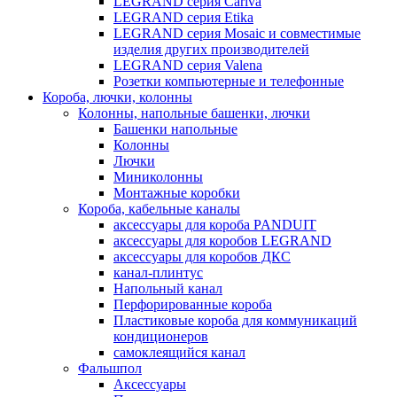
LEGRAND серия Cariva
LEGRAND серия Etika
LEGRAND серия Mosaic и совместимые
изделия других производителей
LEGRAND серия Valena
Розетки компьютерные и телефонные
Короба, лючки, колонны
Колонны, напольные башенки, лючки
Башенки напольные
Колонны
Лючки
Миниколонны
Монтажные коробки
Короба, кабельные каналы
аксессуары для короба PANDUIT
аксессуары для коробов LEGRAND
аксессуары для коробов ДКС
канал-плинтус
Напольный канал
Перфорированные короба
Пластиковые короба для коммуникаций
кондиционеров
самоклеящийся канал
Фальшпол
Аксессуары