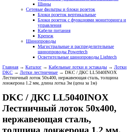
Шины
Сетевые фильтры и блоки розеток
Блоки розеток вертикальные
Блоки розеток с функциями мониторинга и
управления
Кабели питания
Крепеж
Шинопроводы
Магистральные и распределительные
шинопроводы Powertech
Осветительные шинопроводы Lightech
Главная
→
Каталог
→
Кабельные лотки и эстакады
→
Лотки
DKC
→
Лотки лестничные
→
DKC / ДКС LL5040INOX
Лестничный лоток 50х400, нержавеющая сталь, толщина
лонжерона 1.2 мм, длина лотка 3м (цена за 1м)
DKC / ДКС LL5040INOX
Лестничный лоток 50х400,
нержавеющая сталь,
толщина лонжерона 1.2 мм,