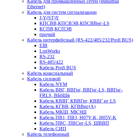
Кабель для промышленных сетей (Industrial
Ethernet)
Кабель для систем сигнализации
J-Y(ST)Y
КПСВВ,КПСВЭВ,КПСВВнг-LS
КСПВ,КСПЭВ
прочий
Кабель интерфейсный (RS-422/485/232/Profi BUS)
EIB
LonWorks
RS-232
RS-485/422
Кабель Profi BUS
Кабель коаксиальный
Кабель силовой
Кабель NYM
Кабель ВВГ, ВВГнг, ВВГнг-LS, ВВГнг-
FRLS, ВБбШв
Кабель КВВГ, КВВГнг, КВВГ нг LS
Кабель КГВВ, КГВВнг(А)
Кабель МКШ, МКЭШ
Кабель ПВ1, ПВ3, H07V-K, H05V-K
Кабель ПВС, ПВСнг-LS, ШВВП
Кабель СИП
Кабель телефонный