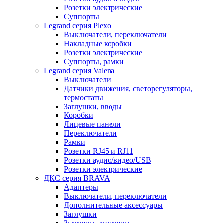
Розетки электрические
Суппорты
Legrand серия Plexo
Выключатели, переключатели
Накладные коробки
Розетки электрические
Суппорты, рамки
Legrand серия Valena
Выключатели
Датчики движения, светорегуляторы,
термостаты
Заглушки, вводы
Коробки
Лицевые панели
Переключатели
Рамки
Розетки RJ45 и RJ11
Розетки аудио/видео/USB
Розетки электрические
ДКС серия BRAVA
Адаптеры
Выключатели, переключатели
Дополнительные аксессуары
Заглушки
Зуммеры, диммеры