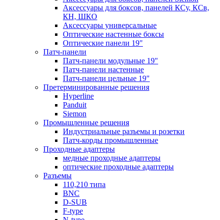
Аксессуары для боксов, панелей КСу, КСв,
КН, ШКО
Аксессуары универсальные
Оптические настенные боксы
Оптические панели 19"
Патч-панели
Патч-панели модульные 19"
Патч-панели настенные
Патч-панели цельные 19"
Претерминированные решения
Hyperline
Panduit
Siemon
Промышленные решения
Индустриальные разъемы и розетки
Патч-корды промышленные
Проходные адаптеры
медные проходные адаптеры
оптические проходные адаптеры
Разъемы
110,210 типа
BNC
D-SUB
F-type
N-type