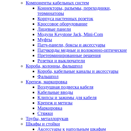
Компоненты кабельных систем
Коннекторы, разъемы, переходники,
терминаторы
Корпуса настенных розеток
Кроссовое оборудование
Лицевые панели
Модули Keystone Jack, Mini-Com
Муфты
Патч-панели, боксы и аксессуары
Патчкорды медные и волоконно-оптические
Претерминированные решения
Розетки и выключатели
Короба, колонны, фальшпол
Короба, кабельные каналы и аксессуары
Фальшпол
Крепеж, маркировка
Воздушная подвеска кабеля
Кабельные вводы
Клипсы и зажимы для кабеля
Крепеж и метизы
Маркировка
Стяжки
Трубы, металлорукав
Шкафы и стойки
Аксессуары к напольным шкафам