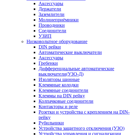
Аксессуары
Держатели
Заземлители
Молниеприёмники
Проводники
Соединители
УЗИП
Низковольтное оборудование
DIN рейки
Автоматические выключатели
Аксессуары
Гребенки
Дифференциальные автоматические
выключатели(УЗО-Д)
Изоляторы шинные
Клеммные колодки
Клеммные соединители
Клеммы на DIN рейку
Колпачковые соединители
Контакторы и реле
Розетки и устройства с креплением на DIN-
рейку
Рубильники
Устройства защитного отключения (УЗО)
Устройства управления и сигнализации