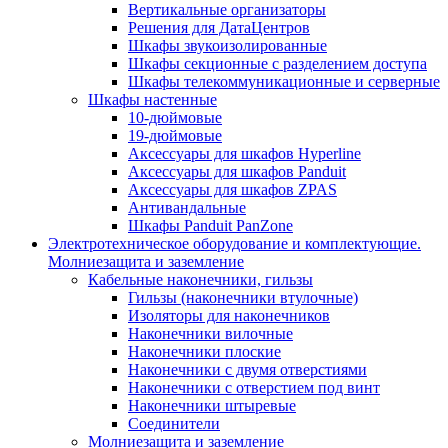
Вертикальные организаторы
Решения для ДатаЦентров
Шкафы звукоизолированные
Шкафы секционные с разделением доступа
Шкафы телекоммуникационные и серверные
Шкафы настенные
10-дюймовые
19-дюймовые
Аксессуары для шкафов Hyperline
Аксессуары для шкафов Panduit
Аксессуары для шкафов ZPAS
Антивандальные
Шкафы Panduit PanZone
Электротехническое оборудование и комплектующие.
Молниезащита и заземление
Кабельные наконечники, гильзы
Гильзы (наконечники втулочные)
Изоляторы для наконечников
Наконечники вилочные
Наконечники плоские
Наконечники с двумя отверстиями
Наконечники с отверстием под винт
Наконечники штыревые
Соединители
Молниезащита и заземление