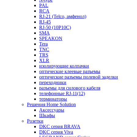
PAL
RCA
RJ-21 (Telco, амфенол)
RJ-45
RJ-50 (10P10C)
SMA
SPEAKON
Tera
TNC
TRS
XLR
изолирующие колпачки
оптические клеевые разъемы
оптические разъемы полевой заделки
переходники
разъемы для силового кабеля
телефонные RJ-11(12)
терминаторы
Решения Home Solution
Аксессуары
Шкафы
Розетки
DKC серия BRAVA
DKC серия Viva