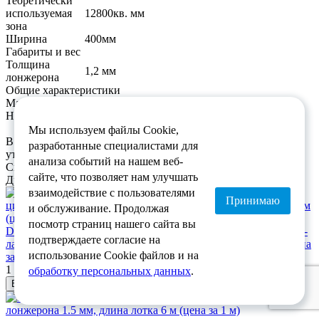
Теоретически
используемая
12800кв. мм
зона
Ширина
400мм
Габариты и вес
Толщина
1,2 мм
лонжерона
Общие характеристики
Материал
нерж. сталь AISI 304
Назначение
• прокладка кабелей на прямых участках.
Мы используем файлы Cookie,
В связи с нестабильным курсом валют, актуальную цену
разработанные специалистами для
уточняйте у менеджеров.
анализа событий на нашем веб-
Спасибо за понимание.
сайте, что позволяет нам улучшать
Другие товары в этой категории
взаимодействие с пользователями
Принимаю
и обслуживание. Продолжая
посмотр страниц нашего сайта вы
DKC / ДКС LI8060ZL Лестничный лоток 80х600 плюс, цинк-
подтверждаете согласие на
ламельный, толщина лонжерона 1.5 мм, длина лотка 3 м (цена
использование Cookie файлов и на
за 1 м)
1 479 руб /м
обработку персональных данных
.
В корзину