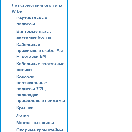
Лотки лестничного типа
Wibe
Вертикальные
подвесы
Винтовые пары,
анкерные болты
Кабельные
прижимные скобы A и
R, вставки EM
Кабельные протяжные
ролики
Консоли,
вертикальные
подвесы 7/7L,
подкладки,
профильные прижимы
Крышки
Лотки
Монтажные шины
Опорные кронштейны