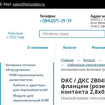
E-Mail:
sales@provodov.ru
Телефон:
Адрес м
+7(8422)75-29-39
432072, г. 
пр-кт Фила
этаж 2, оф
Работаем
с 2012 года
О компании
Каталог
Решен
Главная
→
Каталог
→
→
Кабельные наконечники
Активное сетевое
изолированным фланцем (ро
оборудование
KVM переключатели,
DKC / ДКС 2B0
разветвители
фланцем (розе
Кабели и адаптеры
контакта 2,8х
для переключателей
Модули для
Наконечники плоски
переключателей KVM