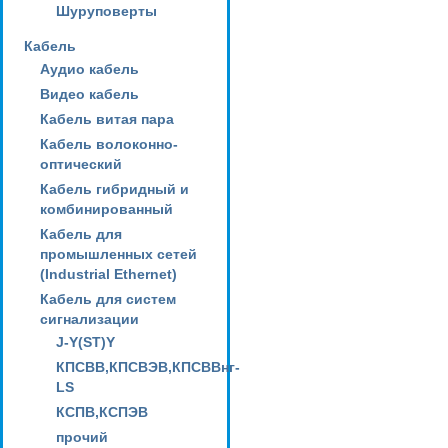
Шуруповерты
Кабель
Аудио кабель
Видео кабель
Кабель витая пара
Кабель волоконно-
оптический
Кабель гибридный и
комбинированный
Кабель для
промышленных сетей
(Industrial Ethernet)
Кабель для систем
сигнализации
J-Y(ST)Y
КПСВВ,КПСВЭВ,КПСВВнг-
LS
КСПВ,КСПЭВ
прочий