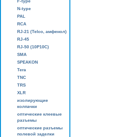
F-type
N-type
PAL
RCA
RJ-21 (Telco, амфенол)
RJ-45
RJ-50 (10P10C)
SMA
SPEAKON
Tera
TNC
TRS
XLR
изолирующие
колпачки
оптические клеевые
разъемы
оптические разъемы
полевой заделки