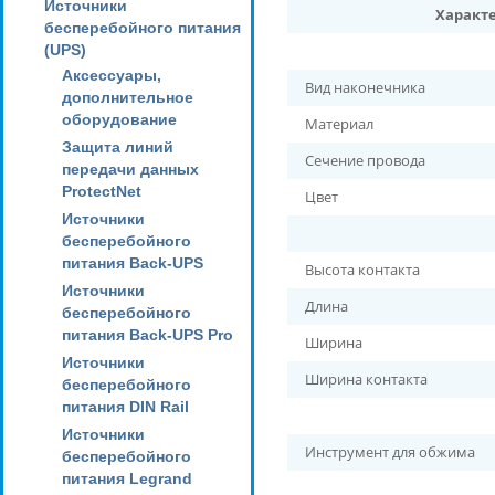
Источники
Характ
бесперебойного питания
(UPS)
Аксессуары,
Вид наконечника
дополнительное
оборудование
Материал
Защита линий
Сечение провода
передачи данных
ProtectNet
Цвет
Источники
бесперебойного
питания Back-UPS
Высота контакта
Источники
Длина
бесперебойного
питания Back-UPS Pro
Ширина
Источники
Ширина контакта
бесперебойного
питания DIN Rail
Источники
Инструмент для обжима
бесперебойного
питания Legrand