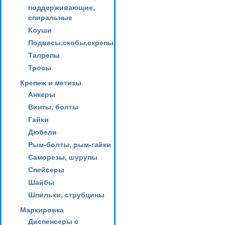
поддерживающие,
спиральные
Коуши
Подвесы,скобы,скрепы
Талрепы
Тросы
Крепеж и метизы
Анкеры
Винты, болты
Гайки
Дюбели
Рым-болты, рым-гайки
Саморезы, шурупы
Спейсеры
Шайбы
Шпильки, струбцины
Маркировка
Диспенсеры с