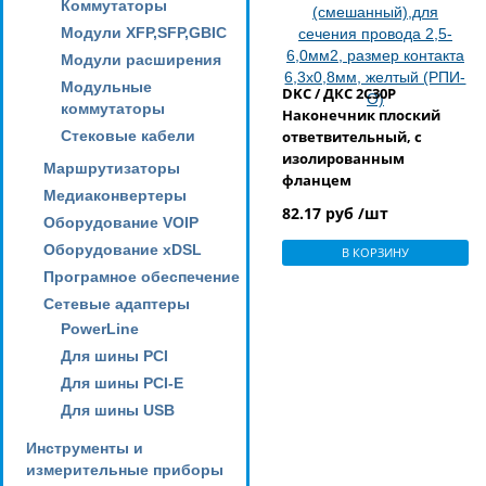
Коммутаторы
Модули XFP,SFP,GBIC
Модули расширения
Модульные
DKC / ДКС 2C30P
коммутаторы
Наконечник плоский
Стековые кабели
ответвительный, с
изолированным
Маршрутизаторы
фланцем
Медиаконвертеры
(смешанный),для
82.17 руб /шт
Оборудование VOIP
сечения провода 2,5-
6,0мм2, размер контакта
Оборудование xDSL
В КОРЗИНУ
6,3х0,8мм, желтый (РПИ-
Програмное обеспечение
О)
Сетевые адаптеры
PowerLine
Для шины PCI
Для шины PCI-E
Для шины USB
Инструменты и
измерительные приборы