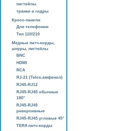
пигтейлы
транки и гидры
Кросс-панели
Для телефонии
Тип 110/210
Медные патч-корды,
шнуры, пигтейлы
BNC
HDMI
RCA
RJ-21 (Telco,амфенол)
RJ45-RJ12
RJ45-RJ45 обычные
180°
RJ45-RJ45
реверсивные
RJ45-RJ45 угловые 45°
TERA патч-корды