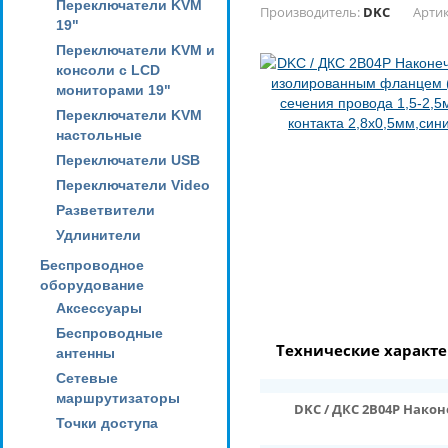
Переключатели KVM
Производитель:
DKC
Артик
19"
Переключатели KVM и
консоли с LCD
мониторами 19"
Переключатели KVM
настольные
Переключатели USB
Переключатели Video
Разветвители
Удлинители
Беспроводное
оборудование
Аксессуары
Беспроводные
Технические характ
антенны
Сетевые
маршрутизаторы
DKC / ДКС 2B04P Нако
Точки доступа