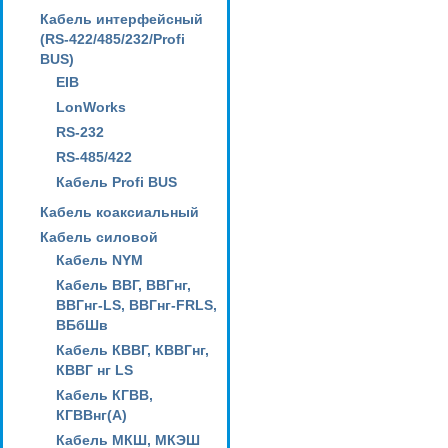
Кабель интерфейсный
(RS-422/485/232/Profi
BUS)
EIB
LonWorks
RS-232
RS-485/422
Кабель Profi BUS
Кабель коаксиальный
Кабель силовой
Кабель NYM
Кабель ВВГ, ВВГнг,
ВВГнг-LS, ВВГнг-FRLS,
ВБбШв
Кабель КВВГ, КВВГнг,
КВВГ нг LS
Кабель КГВВ,
КГВВнг(А)
Кабель МКШ, МКЭШ