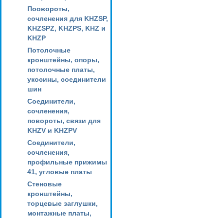
Поовороты,
сочленения для KHZSP,
KHZSPZ, KHZPS, KHZ и
KHZP
Потолочные
кронштейны, опоры,
потолочные платы,
укосины, соединители
шин
Соединители,
сочленения,
повороты, связи для
KHZV и KHZPV
Соединители,
сочленения,
профильные прижимы
41, угловые платы
Стеновые
кронштейны,
торцевые заглушки,
монтажные платы,