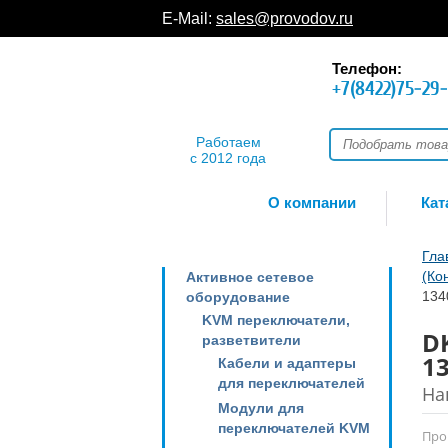
E-Mail:
sales@provodov.ru
Телефон:
+7(8422)75-29
Работаем
с 2012 года
О компании
Кат
Гла
(Ко
Активное сетевое
134
оборудование
KVM переключатели,
D
разветвители
1
Кабели и адаптеры
для переключателей
На
Модули для
переключателей KVM
Про