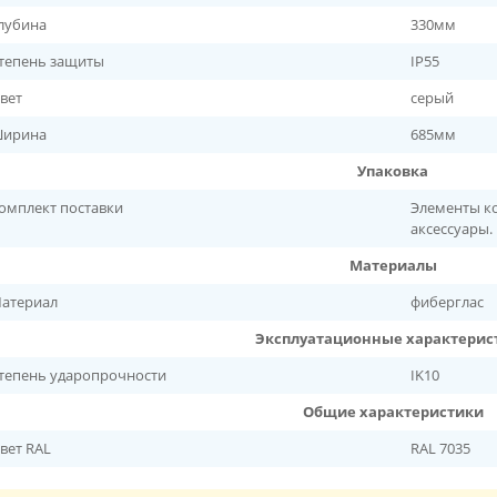
лубина
330мм
тепень защиты
IP55
вет
серый
ирина
685мм
Упаковка
омплект поставки
Элементы ко
аксессуары.
Материалы
атериал
фиберглас
Эксплуатационные характерис
тепень ударопрочности
IK10
Общие характеристики
вет RAL
RAL 7035