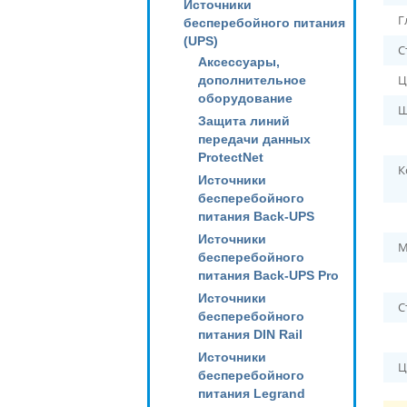
Источники
Г
бесперебойного питания
(UPS)
С
Аксессуары,
Ц
дополнительное
оборудование
Ш
Защита линий
передачи данных
ProtectNet
К
Источники
бесперебойного
питания Back-UPS
Источники
М
бесперебойного
питания Back-UPS Pro
Источники
С
бесперебойного
питания DIN Rail
Источники
Ц
бесперебойного
питания Legrand