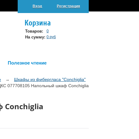
Вход
Регистрация
Корзина
Товаров:
0
На сумму:
0 руб
Полезное чтение
е
→
Шкафы из фибергласа "Conchiglia"
ДКС 077708105 Напольный шкаф Conchiglia
 Conchiglia