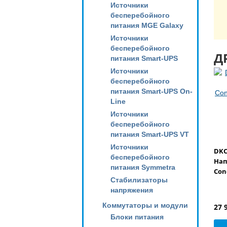
Источники
бесперебойного
питания MGE Galaxy
Источники
бесперебойного
Д
питания Smart-UPS
Источники
бесперебойного
питания Smart-UPS On-
Line
Источники
бесперебойного
питания Smart-UPS VT
Источники
DKC
бесперебойного
На
питания Symmetra
Con
Стабилизаторы
напряжения
Коммутаторы и модули
27 
Блоки питания