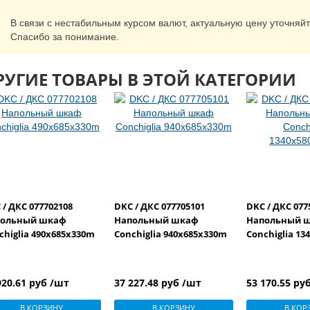
В связи с нестабильным курсом валют, актуальную цену уточняй
Спасибо за понимание.
РУГИЕ ТОВАРЫ В ЭТОЙ КАТЕГОРИИ
 / ДКС 077702108
DKC / ДКС 077705101
DKC / ДКС 077
польный шкаф
Напольный шкаф
Напольный 
chiglia 490x685x330m
Conchiglia 940x685x330m
Conchiglia 1
920.61 руб /шт
37 227.48 руб /шт
53 170.55 ру
В КОРЗИНУ
В КОРЗИНУ
В КОР