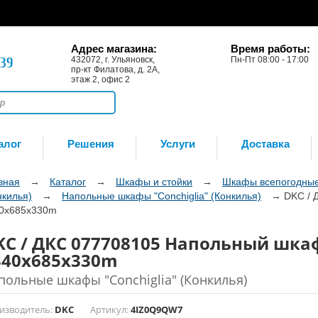
Адрес магазина:
Время работы:
-39
432072, г. Ульяновск,
Пн-Пт 08:00 - 17:00
пр-кт Филатова, д. 2А,
этаж 2, офис 2
алог
Решения
Услуги
Доставка
вная
→
Каталог
→
Шкафы и стойки
→
Шкафы всепогодны
нкилья)
→
Напольные шкафы "Conchiglia" (Конкилья)
→
DKC / 
0x685x330m
KC / ДКС 077708105 Напольный шкаф
340x685x330m
польные шкафы "Conchiglia" (Конкилья)
изводитель:
DKC
Артикул:
4IZ0Q9QW7