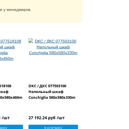
те у менеджеров.
518108
DKC / ДКС 077503100
шкаф
Напольный шкаф
340x580x460m
Conchiglia 580x580x330m
б /шт
27 192.24 руб /шт
ЗИНУ
В КОРЗИНУ