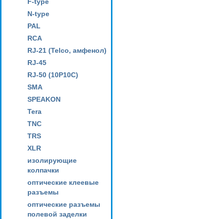
F-type
N-type
PAL
RCA
RJ-21 (Telco, амфенол)
RJ-45
RJ-50 (10P10C)
SMA
SPEAKON
Tera
TNC
TRS
XLR
изолирующие
колпачки
оптические клеевые
разъемы
оптические разъемы
полевой заделки