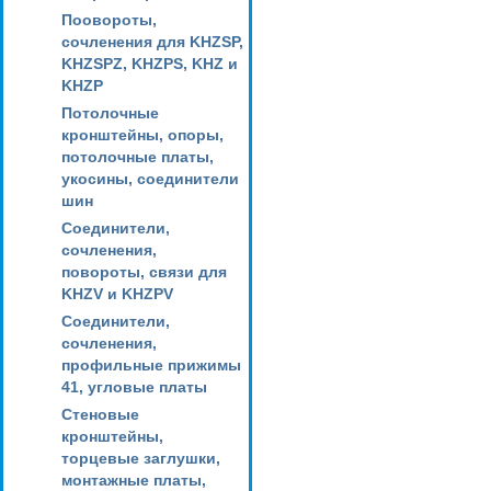
Поовороты,
сочленения для KHZSP,
KHZSPZ, KHZPS, KHZ и
KHZP
Потолочные
кронштейны, опоры,
потолочные платы,
укосины, соединители
шин
Соединители,
сочленения,
повороты, связи для
KHZV и KHZPV
Соединители,
сочленения,
профильные прижимы
41, угловые платы
Стеновые
кронштейны,
торцевые заглушки,
монтажные платы,