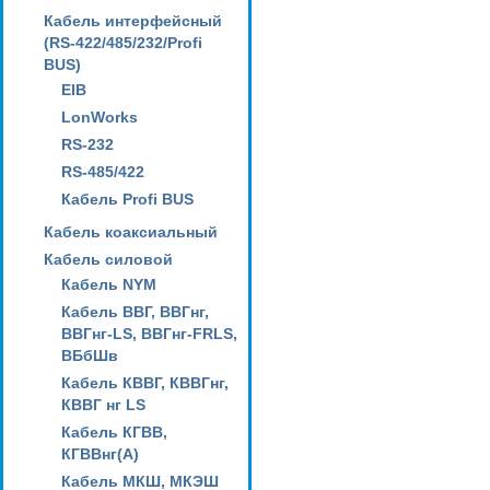
Кабель интерфейсный
(RS-422/485/232/Profi
BUS)
EIB
LonWorks
RS-232
RS-485/422
Кабель Profi BUS
Кабель коаксиальный
Кабель силовой
Кабель NYM
Кабель ВВГ, ВВГнг,
ВВГнг-LS, ВВГнг-FRLS,
ВБбШв
Кабель КВВГ, КВВГнг,
КВВГ нг LS
Кабель КГВВ,
КГВВнг(А)
Кабель МКШ, МКЭШ