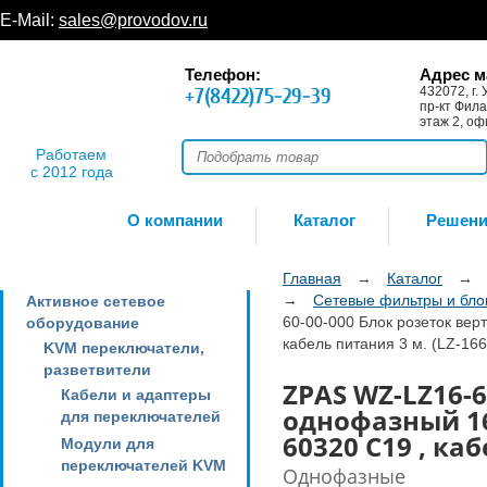
E-Mail:
sales@provodov.ru
Телефон:
Адрес м
+7(8422)75-29-39
432072, г. 
пр-кт Фила
этаж 2, оф
Работаем
с 2012 года
О компании
Каталог
Решен
Главная
→
Каталог
→
→
Сетевые фильтры и бло
Активное сетевое
60-00-000 Блок розеток вер
оборудование
кабель питания 3 м. (LZ-166
KVM переключатели,
разветвители
ZPAS WZ-LZ16-
Кабели и адаптеры
однофазный 16А
для переключателей
60320 C19 , каб
Модули для
переключателей KVM
Однофазные