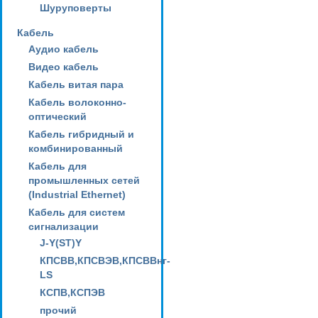
Шуруповерты
Кабель
Аудио кабель
Видео кабель
Кабель витая пара
Кабель волоконно-
оптический
Кабель гибридный и
комбинированный
Кабель для
промышленных сетей
(Industrial Ethernet)
Кабель для систем
сигнализации
J-Y(ST)Y
КПСВВ,КПСВЭВ,КПСВВнг-
LS
КСПВ,КСПЭВ
прочий