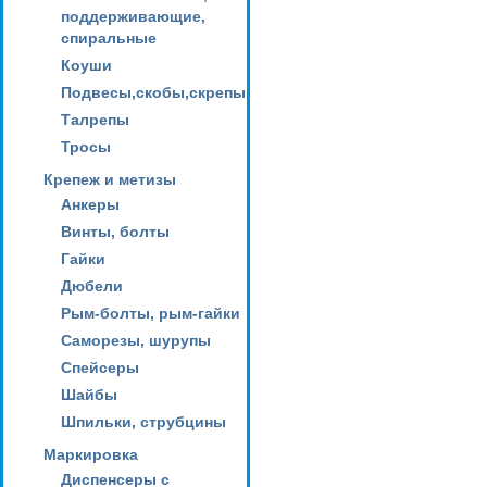
поддерживающие,
спиральные
Коуши
Подвесы,скобы,скрепы
Талрепы
Тросы
Крепеж и метизы
Анкеры
Винты, болты
Гайки
Дюбели
Рым-болты, рым-гайки
Саморезы, шурупы
Спейсеры
Шайбы
Шпильки, струбцины
Маркировка
Диспенсеры с