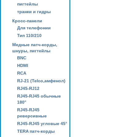
пигтейлы
транки и гидры
Кросс-панели
Для телефонии
Тип 110/210
Медные патч-корды,
шнуры, пигтейлы
BNC
HDMI
RCA
RJ-21 (Telco,амфенол)
RJ45-RJ12
RJ45-RJ45 обычные
180°
RJ45-RJ45
реверсивные
RJ45-RJ45 угловые 45°
TERA патч-корды