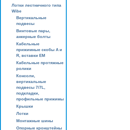
Лотки лестничного типа
Wibe
Вертикальные
подвесы
Винтовые пары,
анкерные болты
Кабельные
прижимные скобы A и
R, вставки EM
Кабельные протяжные
ролики
Консоли,
вертикальные
подвесы 7/7L,
подкладки,
профильные прижимы
Крышки
Лотки
Монтажные шины
Опорные кронштейны