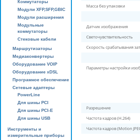
Коммутаторы
Масса без упаковки
Модули XFP,SFP,GBIC
Модули расширения
Модульные
Датчик изображения
коммутаторы
Светочувствительность
Стековые кабели
Скорость срабатывания за
Маршрутизаторы
Медиаконвертеры
Оборудование VOIP
Параметры настройки изо
Оборудование xDSL
Програмное обеспечение
Сетевые адаптеры
PowerLine
Для шины PCI
Разрешение
Для шины PCI-E
Частота кадров (H.264)
Для шины USB
Частота кадров (Motion JPE
Инструменты и
измерительные приборы