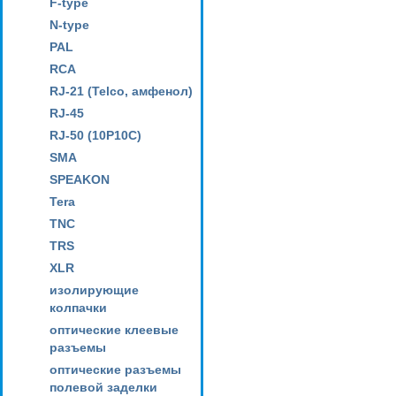
F-type
N-type
PAL
RCA
RJ-21 (Telco, амфенол)
RJ-45
RJ-50 (10P10C)
SMA
SPEAKON
Tera
TNC
TRS
XLR
изолирующие
колпачки
оптические клеевые
разъемы
оптические разъемы
полевой заделки