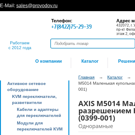
E-Mail:
sales@provodov.ru
Телефон:
Адрес м
+7(8422)75-29-39
432072, г. 
пр-кт Фила
этаж 2, оф
Работаем
с 2012 года
О компании
Каталог
Решен
Главная
→
Каталог
→
M5014 Маленькая купольна
Активное сетевое
001)
оборудование
KVM переключатели,
AXIS M5014 Ма
разветвители
разрешением 
Кабели и адаптеры
(0399-001)
для переключателей
Модули для
Однорамные
переключателей KVM