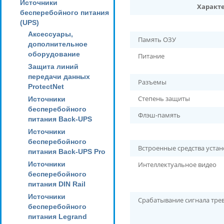
Источники
Характ
бесперебойного питания
(UPS)
Аксессуары,
Память ОЗУ
дополнительное
оборудование
Питание
Защита линий
передачи данных
Разъемы
ProtectNet
Степень защиты
Источники
бесперебойного
Флэш-память
питания Back-UPS
Источники
бесперебойного
Встроенные средства уста
питания Back-UPS Pro
Источники
Интеллектуальное видео
бесперебойного
питания DIN Rail
Источники
Срабатывание сигнала тре
бесперебойного
питания Legrand