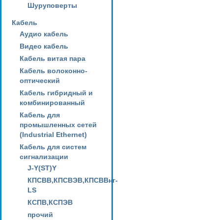
Шуруповерты
Кабель
Аудио кабель
Видео кабель
Кабель витая пара
Кабель волоконно-
оптический
Кабель гибридный и
комбинированный
Кабель для
промышленных сетей
(Industrial Ethernet)
Кабель для систем
сигнализации
J-Y(ST)Y
КПСВВ,КПСВЭВ,КПСВВнг-
LS
КСПВ,КСПЭВ
прочий