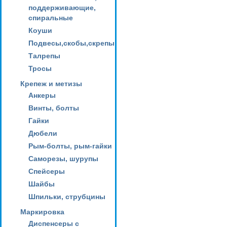
поддерживающие,
спиральные
Коуши
Подвесы,скобы,скрепы
Талрепы
Тросы
Крепеж и метизы
Анкеры
Винты, болты
Гайки
Дюбели
Рым-болты, рым-гайки
Саморезы, шурупы
Спейсеры
Шайбы
Шпильки, струбцины
Маркировка
Диспенсеры с