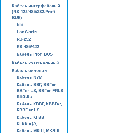
Кабель интерфейсный
(RS-422/485/232/Profi
BUS)
EIB
LonWorks
RS-232
RS-485/422
Кабель Profi BUS
Кабель коаксиальный
Кабель силовой
Кабель NYM
Кабель ВВГ, ВВГнг,
ВВГнг-LS, ВВГнг-FRLS,
ВБбШв
Кабель КВВГ, КВВГнг,
КВВГ нг LS
Кабель КГВВ,
КГВВнг(А)
Кабель МКШ, МКЭШ