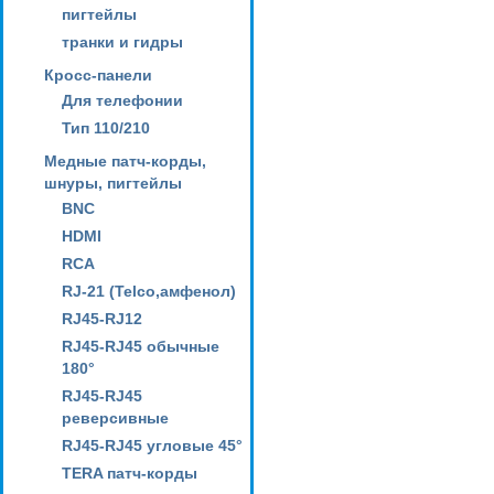
пигтейлы
транки и гидры
Кросс-панели
Для телефонии
Тип 110/210
Медные патч-корды,
шнуры, пигтейлы
BNC
HDMI
RCA
RJ-21 (Telco,амфенол)
RJ45-RJ12
RJ45-RJ45 обычные
180°
RJ45-RJ45
реверсивные
RJ45-RJ45 угловые 45°
TERA патч-корды