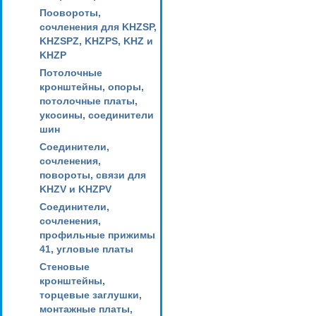
Поовороты,
сочленения для KHZSP,
KHZSPZ, KHZPS, KHZ и
KHZP
Потолочные
кронштейны, опоры,
потолочные платы,
укосины, соединители
шин
Соединители,
сочленения,
повороты, связи для
KHZV и KHZPV
Соединители,
сочленения,
профильные прижимы
41, угловые платы
Стеновые
кронштейны,
торцевые заглушки,
монтажные платы,