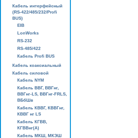
Кабель интерфейсный
(RS-422/485/232/Profi
BUS)
EIB
LonWorks
RS-232
RS-485/422
Кабель Profi BUS
Кабель коаксиальный
Кабель силовой
Кабель NYM
Кабель ВВГ, ВВГнг,
ВВГнг-LS, ВВГнг-FRLS,
ВБбШв
Кабель КВВГ, КВВГнг,
КВВГ нг LS
Кабель КГВВ,
КГВВнг(А)
Кабель МКШ, МКЭШ