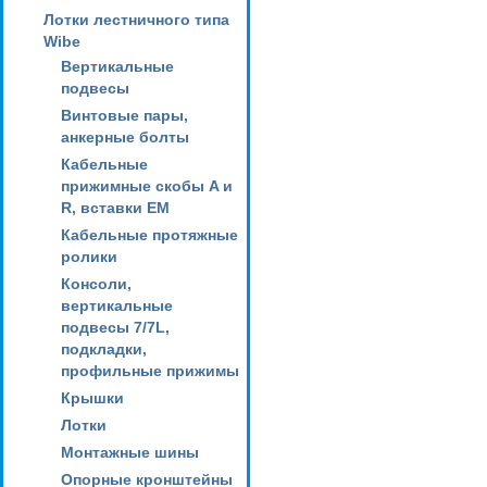
Лотки лестничного типа
Wibe
Вертикальные
подвесы
Винтовые пары,
анкерные болты
Кабельные
прижимные скобы A и
R, вставки EM
Кабельные протяжные
ролики
Консоли,
вертикальные
подвесы 7/7L,
подкладки,
профильные прижимы
Крышки
Лотки
Монтажные шины
Опорные кронштейны