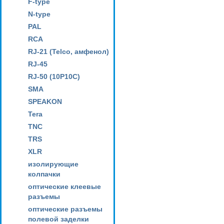
F-type
N-type
PAL
RCA
RJ-21 (Telco, амфенол)
RJ-45
RJ-50 (10P10C)
SMA
SPEAKON
Tera
TNC
TRS
XLR
изолирующие
колпачки
оптические клеевые
разъемы
оптические разъемы
полевой заделки