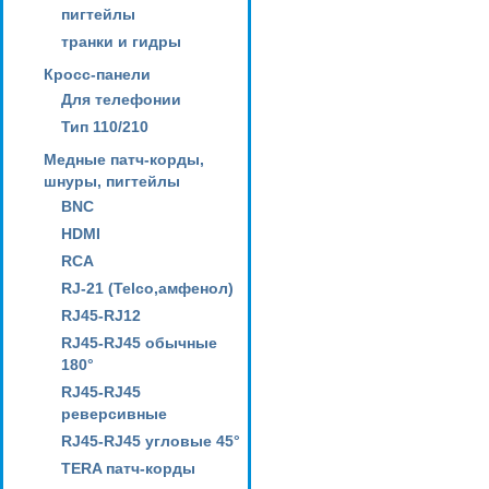
пигтейлы
транки и гидры
Кросс-панели
Для телефонии
Тип 110/210
Медные патч-корды,
шнуры, пигтейлы
BNC
HDMI
RCA
RJ-21 (Telco,амфенол)
RJ45-RJ12
RJ45-RJ45 обычные
180°
RJ45-RJ45
реверсивные
RJ45-RJ45 угловые 45°
TERA патч-корды