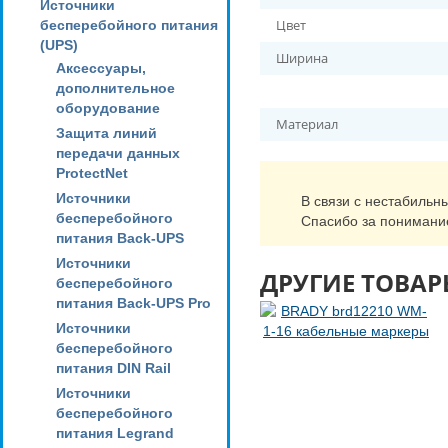
Источники
Цвет
бесперебойного питания
(UPS)
Ширина
Аксессуары,
дополнительное
оборудование
Материал
Защита линий
передачи данных
ProtectNet
Источники
В связи с нестабильн
бесперебойного
Спасибо за понимани
питания Back-UPS
Источники
ДРУГИЕ ТОВАР
бесперебойного
питания Back-UPS Pro
Источники
бесперебойного
питания DIN Rail
Источники
бесперебойного
питания Legrand