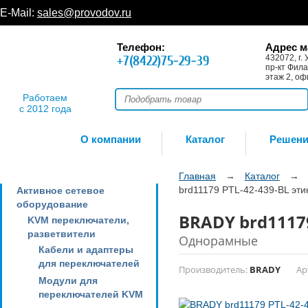
E-Mail:
sales@provodov.ru
Телефон:
Адрес м
+7(8422)75-29-39
432072, г. 
пр-кт Фила
этаж 2, оф
Работаем
с 2012 года
О компании
Каталог
Решен
Главная
→
Каталог
→
brd11179 PTL-42-439-BL эти
Активное сетевое
оборудование
BRADY brd11179
KVM переключатели,
разветвители
Однорамные
Кабели и адаптеры
для переключателей
Производитель:
BRADY
Ар
Модули для
переключателей KVM