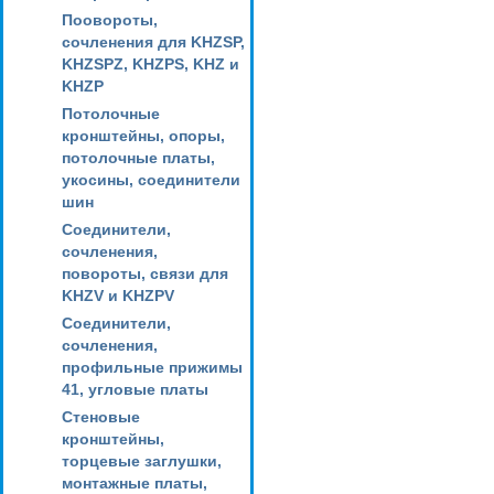
Поовороты,
сочленения для KHZSP,
KHZSPZ, KHZPS, KHZ и
KHZP
Потолочные
кронштейны, опоры,
потолочные платы,
укосины, соединители
шин
Соединители,
сочленения,
повороты, связи для
KHZV и KHZPV
Соединители,
сочленения,
профильные прижимы
41, угловые платы
Стеновые
кронштейны,
торцевые заглушки,
монтажные платы,