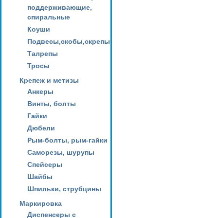
поддерживающие,
спиральные
Коуши
Подвесы,скобы,скрепы
Талрепы
Тросы
Крепеж и метизы
Анкеры
Винты, болты
Гайки
Дюбели
Рым-болты, рым-гайки
Саморезы, шурупы
Спейсеры
Шайбы
Шпильки, струбцины
Маркировка
Диспенсеры с