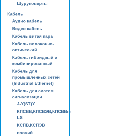
Шуруповерты
Кабель
Аудио кабель
Видео кабель
Кабель витая пара
Кабель волоконно-
оптический
Кабель гибридный и
комбинированный
Кабель для
промышленных сетей
(Industrial Ethernet)
Кабель для систем
сигнализации
J-Y(ST)Y
КПСВВ,КПСВЭВ,КПСВВнг-
LS
КСПВ,КСПЭВ
прочий