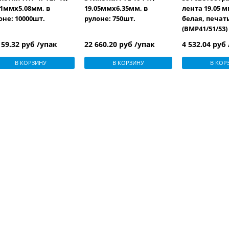
51ммх5.08мм, в
19.05ммх6.35мм, в
лента 19.05 м
оне: 10000шт.
рулоне: 750шт.
белая, печа
(BMP41/51/53)
159.32 руб /упак
22 660.20 руб /упак
4 532.04 руб
В КОРЗИНУ
В КОРЗИНУ
В КОР