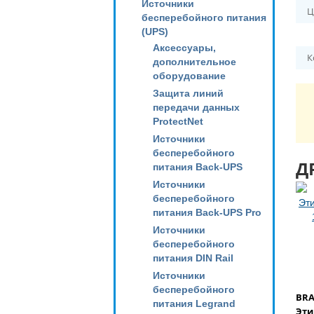
Источники
Ц
бесперебойного питания
(UPS)
Аксессуары,
К
дополнительное
оборудование
Защита линий
передачи данных
ProtectNet
Источники
бесперебойного
Д
питания Back-UPS
Источники
бесперебойного
питания Back-UPS Pro
Источники
бесперебойного
питания DIN Rail
Источники
бесперебойного
BRA
питания Legrand
Эти