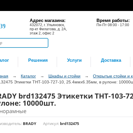
Адрес магазина:
Время работы:
-39
432072, г. Ульяновск,
Пн-Пт 08:00 - 17:00
пр-кт Филатова, д. 2А,
этаж 2, офис 2
алог
Решения
Услуги
Доставка
вная
→
Каталог
→
Шкафы и стойки
→
Открытые стойки и 
132475 Этикетки THT-103-727-10, 25.4ммх6.35мм, в рулоне: 10000ш
RADY brd132475 Этикетки THT-103-72
улоне: 10000шт.
норамные
изводитель:
BRADY
Артикул:
brd132475