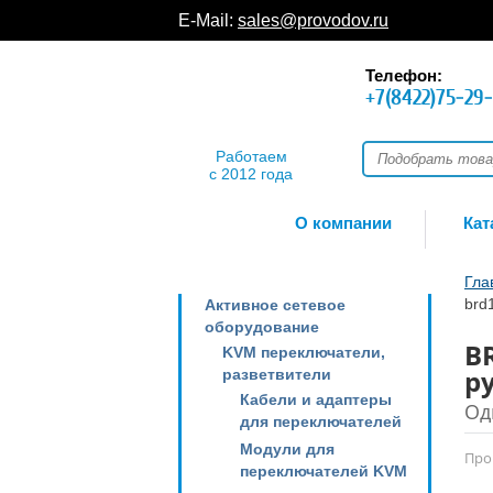
E-Mail:
sales@provodov.ru
Телефон:
+7(8422)75-29
Работаем
с 2012 года
О компании
Кат
Гла
brd
Активное сетевое
оборудование
B
KVM переключатели,
р
разветвители
Кабели и адаптеры
Од
для переключателей
Модули для
Про
переключателей KVM