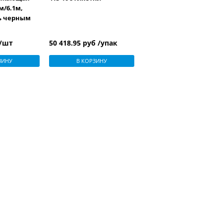
м/6.1м,
ть черным
 /шт
50 418.95 руб /упак
ЗИНУ
В КОРЗИНУ