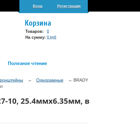
Вход
Регистрация
Корзина
Товаров:
0
На сумму:
0 руб
Полезное чтение
кронштейны
→
Однорамные
→
BRADY
т.
7-10, 25.4ммх6.35мм, в