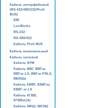
Кабель интерфейсный
(RS-422/485/232/Profi
BUS)
EIB
LonWorks
RS-232
RS-485/422
Кабель Profi BUS
Кабель коаксиальный
Кабель силовой
Кабель NYM
Кабель ВВГ, ВВГнг,
ВВГнг-LS, ВВГнг-FRLS,
ВБбШв
Кабель КВВГ, КВВГнг,
КВВГ нг LS
Кабель КГВВ,
КГВВнг(А)
Кабель МКШ, МКЭШ