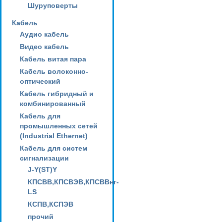
Шуруповерты
Кабель
Аудио кабель
Видео кабель
Кабель витая пара
Кабель волоконно-
оптический
Кабель гибридный и
комбинированный
Кабель для
промышленных сетей
(Industrial Ethernet)
Кабель для систем
сигнализации
J-Y(ST)Y
КПСВВ,КПСВЭВ,КПСВВнг-
LS
КСПВ,КСПЭВ
прочий