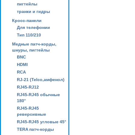
пигтейлы
транки и гидры
Кросс-панели
Для телефонии
Тип 110/210
Медные патч-корды,
шнуры, пигтейлы
BNC
HDMI
RCA
RJ-21 (Telco,амфенол)
RJ45-RJ12
RJ45-RJ45 обычные
180°
RJ45-RJ45
реверсивные
RJ45-RJ45 угловые 45°
TERA патч-корды