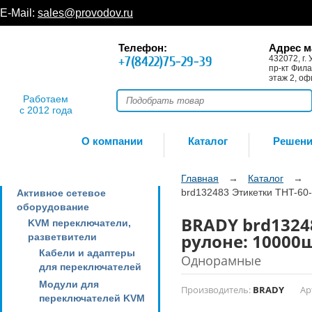
E-Mail:
sales@provodov.ru
Телефон:
Адрес м
+7(8422)75-29-39
432072, г. 
пр-кт Фила
этаж 2, оф
Работаем
с 2012 года
О компании
Каталог
Решен
Главная
→
Каталог
→
brd132483 Этикетки THT-60-
Активное сетевое
оборудование
BRADY brd13248
KVM переключатели,
рулоне: 10000
разветвители
Кабели и адаптеры
Однорамные
для переключателей
Модули для
Производитель:
BRADY
Ар
переключателей KVM