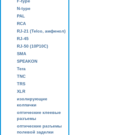
F-type
N-type
PAL
RCA
RJ-21 (Telco, амфенол)
RJ-45
RJ-50 (10P10C)
SMA
SPEAKON
Tera
TNC
TRS
XLR
изолирующие
колпачки
оптические клеевые
разъемы
оптические разъемы
полевой заделки