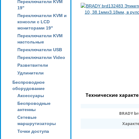
Переключатели KVM
19"
Переключатели KVM и
консоли с LCD
мониторами 19"
Переключатели KVM
настольные
Переключатели USB
Переключатели Video
Разветвители
Удлинители
Беспроводное
оборудование
Технические характ
Аксессуары
Беспроводные
антенны
BRADY brd
Сетевые
Характ
маршрутизаторы
Точки доступа