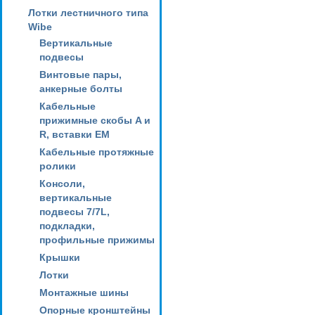
Лотки лестничного типа
Wibe
Вертикальные
подвесы
Винтовые пары,
анкерные болты
Кабельные
прижимные скобы A и
R, вставки EM
Кабельные протяжные
ролики
Консоли,
вертикальные
подвесы 7/7L,
подкладки,
профильные прижимы
Крышки
Лотки
Монтажные шины
Опорные кронштейны