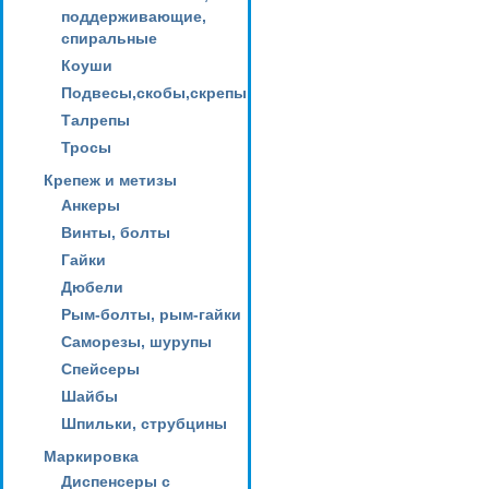
поддерживающие,
спиральные
Коуши
Подвесы,скобы,скрепы
Талрепы
Тросы
Крепеж и метизы
Анкеры
Винты, болты
Гайки
Дюбели
Рым-болты, рым-гайки
Саморезы, шурупы
Спейсеры
Шайбы
Шпильки, струбцины
Маркировка
Диспенсеры с