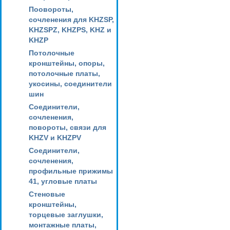
Поовороты,
сочленения для KHZSP,
KHZSPZ, KHZPS, KHZ и
KHZP
Потолочные
кронштейны, опоры,
потолочные платы,
укосины, соединители
шин
Соединители,
сочленения,
повороты, связи для
KHZV и KHZPV
Соединители,
сочленения,
профильные прижимы
41, угловые платы
Стеновые
кронштейны,
торцевые заглушки,
монтажные платы,