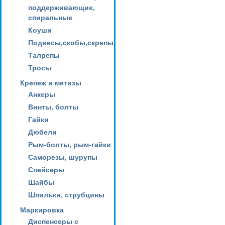
поддерживающие,
спиральные
Коуши
Подвесы,скобы,скрепы
Талрепы
Тросы
Крепеж и метизы
Анкеры
Винты, болты
Гайки
Дюбели
Рым-болты, рым-гайки
Саморезы, шурупы
Спейсеры
Шайбы
Шпильки, струбцины
Маркировка
Диспенсеры с