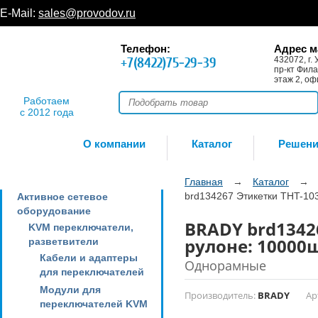
E-Mail:
sales@provodov.ru
Телефон:
Адрес м
+7(8422)75-29-39
432072, г. 
пр-кт Фила
этаж 2, оф
Работаем
с 2012 года
О компании
Каталог
Решен
Главная
→
Каталог
→
brd134267 Этикетки THT-103
Активное сетевое
оборудование
BRADY brd13426
KVM переключатели,
рулоне: 10000
разветвители
Кабели и адаптеры
Однорамные
для переключателей
Модули для
Производитель:
BRADY
Ар
переключателей KVM