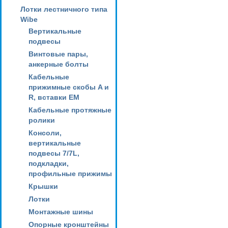
Лотки лестничного типа
Wibe
Вертикальные
подвесы
Винтовые пары,
анкерные болты
Кабельные
прижимные скобы A и
R, вставки EM
Кабельные протяжные
ролики
Консоли,
вертикальные
подвесы 7/7L,
подкладки,
профильные прижимы
Крышки
Лотки
Монтажные шины
Опорные кронштейны