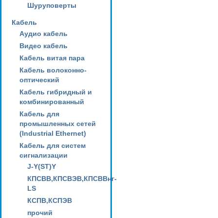
Шуруповерты
Кабель
Аудио кабель
Видео кабель
Кабель витая пара
Кабель волоконно-
оптический
Кабель гибридный и
комбинированный
Кабель для
промышленных сетей
(Industrial Ethernet)
Кабель для систем
сигнализации
J-Y(ST)Y
КПСВВ,КПСВЭВ,КПСВВнг-
LS
КСПВ,КСПЭВ
прочий