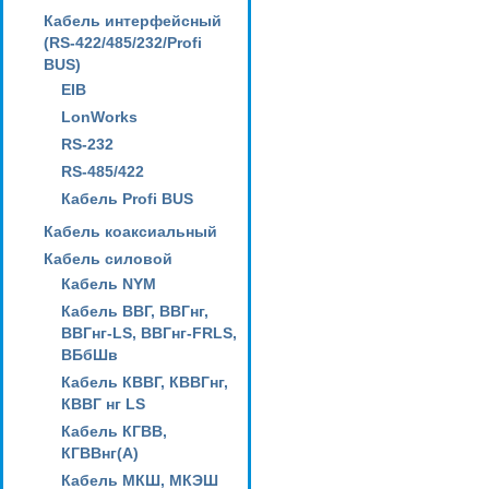
Кабель интерфейсный
(RS-422/485/232/Profi
BUS)
EIB
LonWorks
RS-232
RS-485/422
Кабель Profi BUS
Кабель коаксиальный
Кабель силовой
Кабель NYM
Кабель ВВГ, ВВГнг,
ВВГнг-LS, ВВГнг-FRLS,
ВБбШв
Кабель КВВГ, КВВГнг,
КВВГ нг LS
Кабель КГВВ,
КГВВнг(А)
Кабель МКШ, МКЭШ