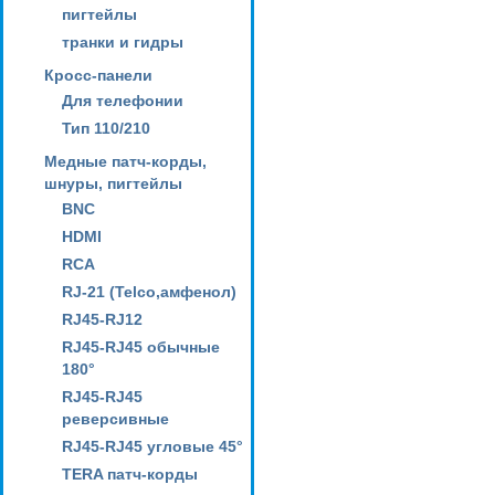
пигтейлы
транки и гидры
Кросс-панели
Для телефонии
Тип 110/210
Медные патч-корды,
шнуры, пигтейлы
BNC
HDMI
RCA
RJ-21 (Telco,амфенол)
RJ45-RJ12
RJ45-RJ45 обычные
180°
RJ45-RJ45
реверсивные
RJ45-RJ45 угловые 45°
TERA патч-корды