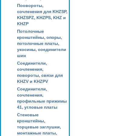
Поовороты,
сочленения для KHZSP,
KHZSPZ, KHZPS, KHZ и
KHZP
Потолочные
кронштейны, опоры,
потолочные платы,
укосины, соединители
шин
Соединители,
сочленения,
повороты, связи для
KHZV и KHZPV
Соединители,
сочленения,
профильные прижимы
41, угловые платы
Стеновые
кронштейны,
торцевые заглушки,
монтажные платы,