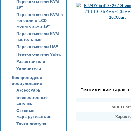
Переключатели KVM
19"
Переключатели KVM и
консоли с LCD
мониторами 19"
Переключатели KVM
настольные
Переключатели USB
Переключатели Video
Разветвители
Удлинители
Беспроводное
оборудование
Технические характ
Аксессуары
Беспроводные
антенны
BRADY brd
Сетевые
Характ
маршрутизаторы
Точки доступа