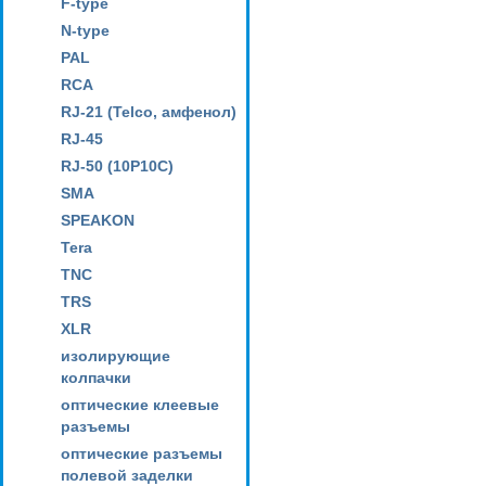
F-type
N-type
PAL
RCA
RJ-21 (Telco, амфенол)
RJ-45
RJ-50 (10P10C)
SMA
SPEAKON
Tera
TNC
TRS
XLR
изолирующие
колпачки
оптические клеевые
разъемы
оптические разъемы
полевой заделки