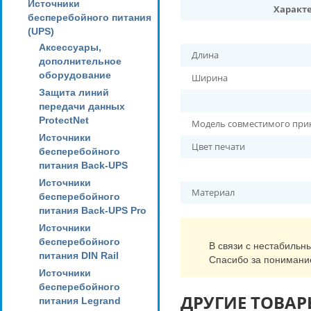
Источники
Характ
бесперебойного питания
(UPS)
Аксессуары,
Длина
дополнительное
оборудование
Ширина
Защита линий
передачи данных
ProtectNet
Модель совместимого при
Источники
Цвет печати
бесперебойного
питания Back-UPS
Источники
Материал
бесперебойного
питания Back-UPS Pro
Источники
бесперебойного
В связи с нестабильн
питания DIN Rail
Спасибо за понимани
Источники
бесперебойного
ДРУГИЕ ТОВАР
питания Legrand