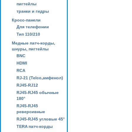
пигтейлы
транки и гидры
Кросс-панели
Для телефонии
Тип 110/210
Медные патч-корды,
шнуры, пигтейлы
BNC
HDMI
RCA
RJ-21 (Telco,амфенол)
RJ45-RJ12
RJ45-RJ45 обычные
180°
RJ45-RJ45
реверсивные
RJ45-RJ45 угловые 45°
TERA патч-корды