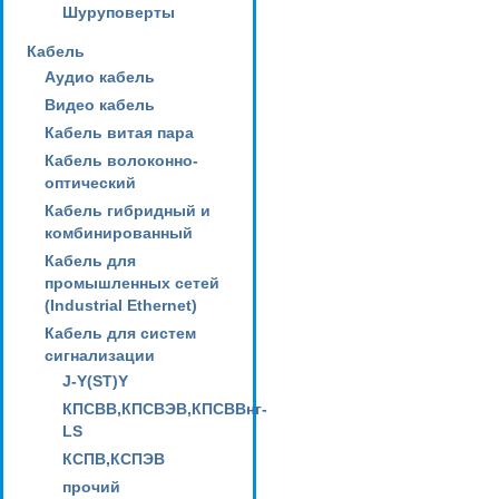
Шуруповерты
Кабель
Аудио кабель
Видео кабель
Кабель витая пара
Кабель волоконно-
оптический
Кабель гибридный и
комбинированный
Кабель для
промышленных сетей
(Industrial Ethernet)
Кабель для систем
сигнализации
J-Y(ST)Y
КПСВВ,КПСВЭВ,КПСВВнг-
LS
КСПВ,КСПЭВ
прочий