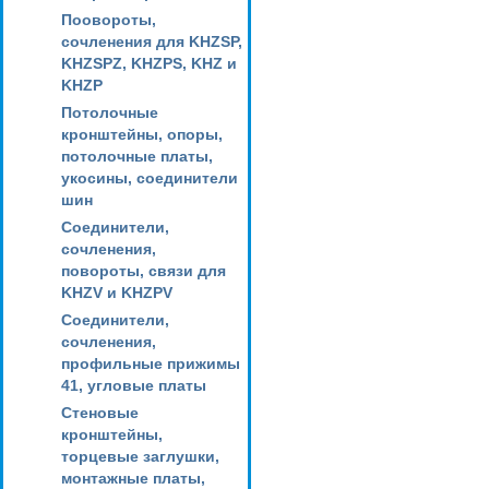
Поовороты,
сочленения для KHZSP,
KHZSPZ, KHZPS, KHZ и
KHZP
Потолочные
кронштейны, опоры,
потолочные платы,
укосины, соединители
шин
Соединители,
сочленения,
повороты, связи для
KHZV и KHZPV
Соединители,
сочленения,
профильные прижимы
41, угловые платы
Стеновые
кронштейны,
торцевые заглушки,
монтажные платы,