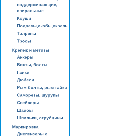
поддерживающие,
спиральные
Коуши
Подвесы,скобы,скрепы
Талрепы
Тросы
Крепеж и метизы
Анкеры
Винты, болты
Гайки
Дюбели
Рым-болты, рым-гайки
Саморезы, шурупы
Спейсеры
Шайбы
Шпильки, струбцины
Маркировка
Диспенсеры с