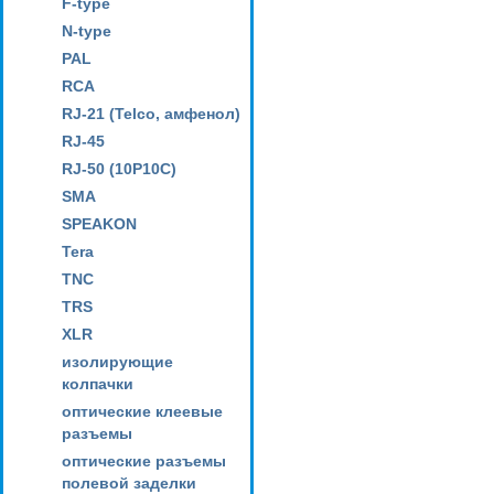
F-type
N-type
PAL
RCA
RJ-21 (Telco, амфенол)
RJ-45
RJ-50 (10P10C)
SMA
SPEAKON
Tera
TNC
TRS
XLR
изолирующие
колпачки
оптические клеевые
разъемы
оптические разъемы
полевой заделки