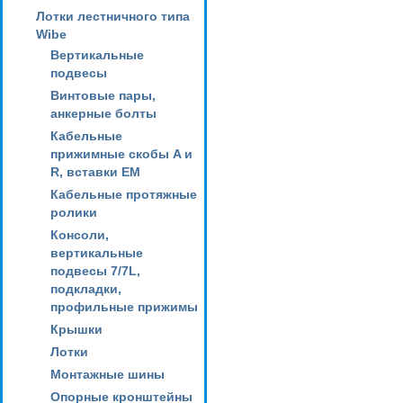
Лотки лестничного типа
Wibe
Вертикальные
подвесы
Винтовые пары,
анкерные болты
Кабельные
прижимные скобы A и
R, вставки EM
Кабельные протяжные
ролики
Консоли,
вертикальные
подвесы 7/7L,
подкладки,
профильные прижимы
Крышки
Лотки
Монтажные шины
Опорные кронштейны