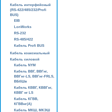
Кабель интерфейсный
(RS-422/485/232/Profi
BUS)
EIB
LonWorks
RS-232
RS-485/422
Кабель Profi BUS
Кабель коаксиальный
Кабель силовой
Кабель NYM
Кабель ВВГ, ВВГнг,
ВВГнг-LS, ВВГнг-FRLS,
ВБбШв
Кабель КВВГ, КВВГнг,
КВВГ нг LS
Кабель КГВВ,
КГВВнг(А)
Кабель МКШ, МКЭШ