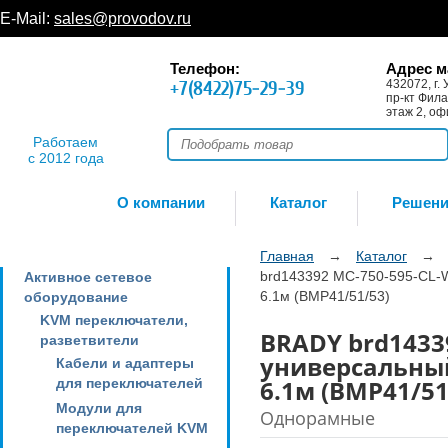
E-Mail:
sales@provodov.ru
Телефон:
Адрес м
+7(8422)75-29-39
432072, г. 
пр-кт Фила
этаж 2, оф
Работаем
с 2012 года
О компании
Каталог
Решен
Главная
→
Каталог
→
brd143392 MC-750-595-CL-W
Активное сетевое
6.1м (BMP41/51/53)
оборудование
KVM переключатели,
BRADY brd1433
разветвители
универсальный
Кабели и адаптеры
6.1м (BMP41/51
для переключателей
Модули для
Однорамные
переключателей KVM