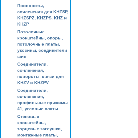
Поовороты,
сочленения для KHZSP,
KHZSPZ, KHZPS, KHZ и
KHZP
Потолочные
кронштейны, опоры,
потолочные платы,
укосины, соединители
шин
Соединители,
сочленения,
повороты, связи для
KHZV и KHZPV
Соединители,
сочленения,
профильные прижимы
41, угловые платы
Стеновые
кронштейны,
торцевые заглушки,
монтажные платы,