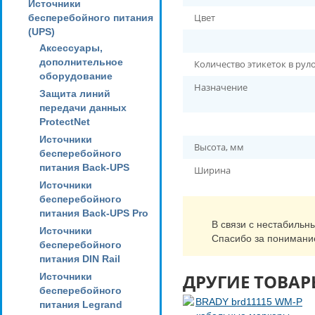
Источники
Цвет
бесперебойного питания
(UPS)
Аксессуары,
дополнительное
Количество этикеток в рул
оборудование
Назначение
Защита линий
передачи данных
ProtectNet
Источники
Высота, мм
бесперебойного
питания Back-UPS
Ширина
Источники
бесперебойного
питания Back-UPS Pro
В связи с нестабильн
Источники
Спасибо за понимани
бесперебойного
питания DIN Rail
ДРУГИЕ ТОВАР
Источники
бесперебойного
питания Legrand