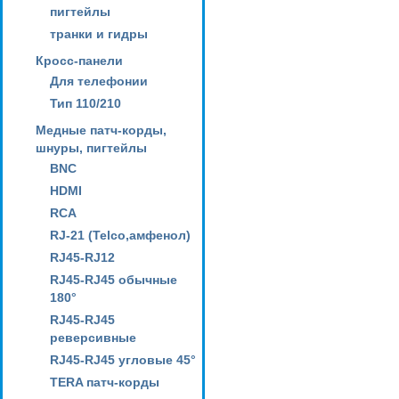
пигтейлы
транки и гидры
Кросс-панели
Для телефонии
Тип 110/210
Медные патч-корды,
шнуры, пигтейлы
BNC
HDMI
RCA
RJ-21 (Telco,амфенол)
RJ45-RJ12
RJ45-RJ45 обычные
180°
RJ45-RJ45
реверсивные
RJ45-RJ45 угловые 45°
TERA патч-корды