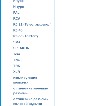
F-type
N-type
PAL
RCA
RJ-21 (Telco, амфенол)
RJ-45
RJ-50 (10P10C)
SMA
SPEAKON
Tera
TNC
TRS
XLR
изолирующие
колпачки
оптические клеевые
разъемы
оптические разъемы
полевой заделки