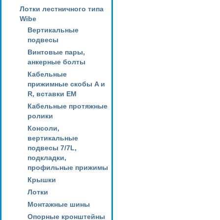
Лотки лестничного типа
Wibe
Вертикальные
подвесы
Винтовые пары,
анкерные болты
Кабельные
прижимные скобы A и
R, вставки EM
Кабельные протяжные
ролики
Консоли,
вертикальные
подвесы 7/7L,
подкладки,
профильные прижимы
Крышки
Лотки
Монтажные шины
Опорные кронштейны