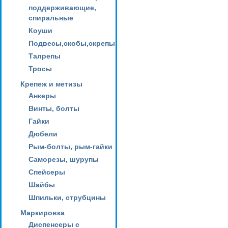
поддерживающие,
спиральные
Коуши
Подвесы,скобы,скрепы
Талрепы
Тросы
Крепеж и метизы
Анкеры
Винты, болты
Гайки
Дюбели
Рым-болты, рым-гайки
Саморезы, шурупы
Спейсеры
Шайбы
Шпильки, струбцины
Маркировка
Диспенсеры с