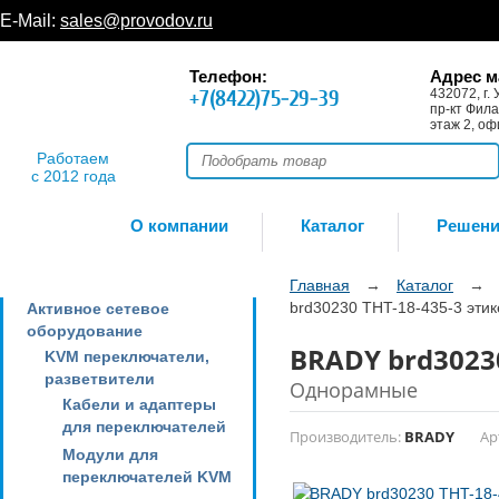
E-Mail:
sales@provodov.ru
Телефон:
Адрес м
+7(8422)75-29-39
432072, г. 
пр-кт Фила
этаж 2, оф
Работаем
с 2012 года
О компании
Каталог
Решен
Главная
→
Каталог
→
brd30230 THT-18-435-3 этик
Активное сетевое
оборудование
BRADY brd30230
KVM переключатели,
разветвители
Однорамные
Кабели и адаптеры
для переключателей
Производитель:
BRADY
Ар
Модули для
переключателей KVM