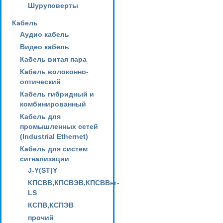
Шуруповерты
Кабель
Аудио кабель
Видео кабель
Кабель витая пара
Кабель волоконно-
оптический
Кабель гибридный и
комбинированный
Кабель для
промышленных сетей
(Industrial Ethernet)
Кабель для систем
сигнализации
J-Y(ST)Y
КПСВВ,КПСВЭВ,КПСВВнг-
LS
КСПВ,КСПЭВ
прочий