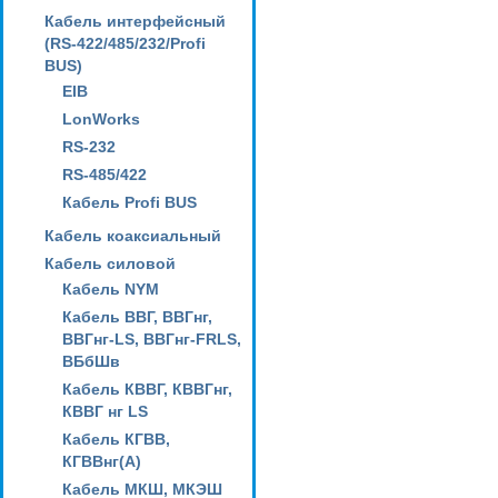
Кабель интерфейсный
(RS-422/485/232/Profi
BUS)
EIB
LonWorks
RS-232
RS-485/422
Кабель Profi BUS
Кабель коаксиальный
Кабель силовой
Кабель NYM
Кабель ВВГ, ВВГнг,
ВВГнг-LS, ВВГнг-FRLS,
ВБбШв
Кабель КВВГ, КВВГнг,
КВВГ нг LS
Кабель КГВВ,
КГВВнг(А)
Кабель МКШ, МКЭШ