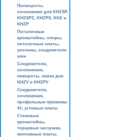
Поовороты,
сочленения для KHZSP,
KHZSPZ, KHZPS, KHZ и
KHZP
Потолочные
кронштейны, опоры,
потолочные платы,
укосины, соединители
шин
Соединители,
сочленения,
повороты, связи для
KHZV и KHZPV
Соединители,
сочленения,
профильные прижимы
41, угловые платы
Стеновые
кронштейны,
торцевые заглушки,
монтажные платы,