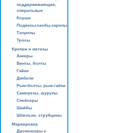
поддерживающие,
спиральные
Коуши
Подвесы,скобы,скрепы
Талрепы
Тросы
Крепеж и метизы
Анкеры
Винты, болты
Гайки
Дюбели
Рым-болты, рым-гайки
Саморезы, шурупы
Спейсеры
Шайбы
Шпильки, струбцины
Маркировка
Диспенсеры с