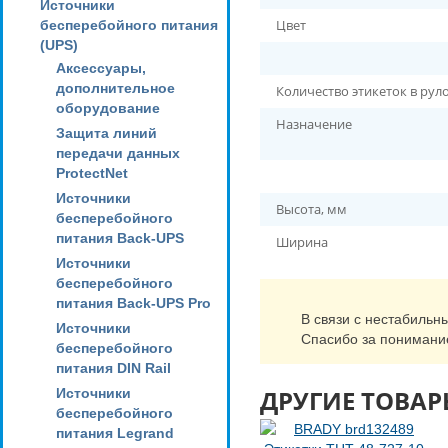
Источники
Цвет
бесперебойного питания
(UPS)
Аксессуары,
дополнительное
Количество этикеток в рул
оборудование
Назначение
Защита линий
передачи данных
ProtectNet
Источники
Высота, мм
бесперебойного
питания Back-UPS
Ширина
Источники
бесперебойного
питания Back-UPS Pro
В связи с нестабильн
Источники
Спасибо за понимани
бесперебойного
питания DIN Rail
ДРУГИЕ ТОВАР
Источники
бесперебойного
питания Legrand