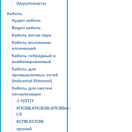
Шуруповерты
Кабель
Аудио кабель
Видео кабель
Кабель витая пара
Кабель волоконно-
оптический
Кабель гибридный и
комбинированный
Кабель для
промышленных сетей
(Industrial Ethernet)
Кабель для систем
сигнализации
J-Y(ST)Y
КПСВВ,КПСВЭВ,КПСВВнг-
LS
КСПВ,КСПЭВ
прочий