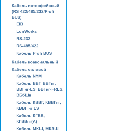
Кабель интерфейсный
(RS-422/485/232/Profi
BUS)
EIB
LonWorks
RS-232
RS-485/422
Кабель Profi BUS
Кабель коаксиальный
Кабель силовой
Кабель NYM
Кабель ВВГ, ВВГнг,
ВВГнг-LS, ВВГнг-FRLS,
ВБбШв
Кабель КВВГ, КВВГнг,
КВВГ нг LS
Кабель КГВВ,
КГВВнг(А)
Кабель МКШ, МКЭШ