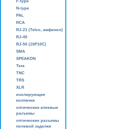
F-type
N-type
PAL
RCA
RJ-21 (Telco, амфенол)
RJ-45
RJ-50 (10P10C)
SMA
SPEAKON
Tera
TNC
TRS
XLR
изолирующие
колпачки
оптические клеевые
разъемы
оптические разъемы
полевой заделки