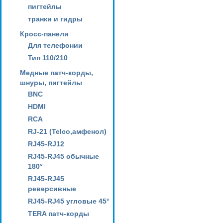
пигтейлы
транки и гидры
Кросс-панели
Для телефонии
Тип 110/210
Медные патч-корды,
шнуры, пигтейлы
BNC
HDMI
RCA
RJ-21 (Telco,амфенол)
RJ45-RJ12
RJ45-RJ45 обычные
180°
RJ45-RJ45
реверсивные
RJ45-RJ45 угловые 45°
TERA патч-корды