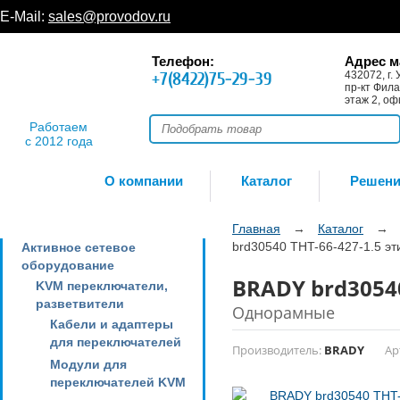
E-Mail:
sales@provodov.ru
Телефон:
Адрес м
+7(8422)75-29-39
432072, г. 
пр-кт Фила
этаж 2, оф
Работаем
с 2012 года
О компании
Каталог
Решен
Главная
→
Каталог
→
brd30540 THT-66-427-1.5 эт
Активное сетевое
оборудование
BRADY brd30540
KVM переключатели,
разветвители
Однорамные
Кабели и адаптеры
для переключателей
Производитель:
BRADY
Ар
Модули для
переключателей KVM