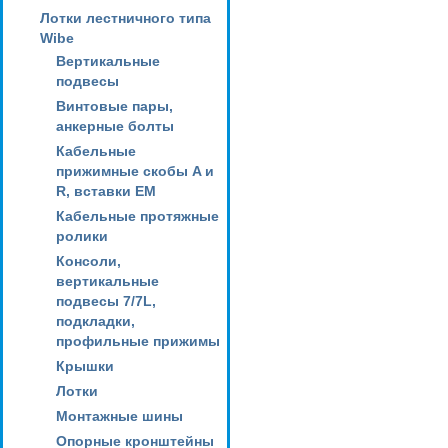
Лотки лестничного типа
Wibe
Вертикальные
подвесы
Винтовые пары,
анкерные болты
Кабельные
прижимные скобы A и
R, вставки EM
Кабельные протяжные
ролики
Консоли,
вертикальные
подвесы 7/7L,
подкладки,
профильные прижимы
Крышки
Лотки
Монтажные шины
Опорные кронштейны