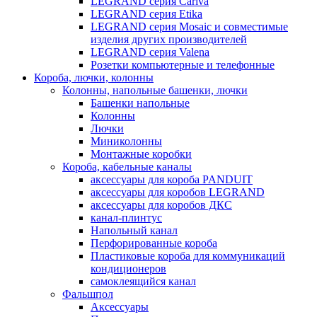
LEGRAND серия Cariva
LEGRAND серия Etika
LEGRAND серия Mosaic и совместимые
изделия других производителей
LEGRAND серия Valena
Розетки компьютерные и телефонные
Короба, лючки, колонны
Колонны, напольные башенки, лючки
Башенки напольные
Колонны
Лючки
Миниколонны
Монтажные коробки
Короба, кабельные каналы
аксессуары для короба PANDUIT
аксессуары для коробов LEGRAND
аксессуары для коробов ДКС
канал-плинтус
Напольный канал
Перфорированные короба
Пластиковые короба для коммуникаций
кондиционеров
самоклеящийся канал
Фальшпол
Аксессуары