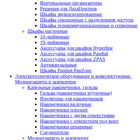
Вертикальные организаторы
Решения для ДатаЦентров
Шкафы звукоизолированные
Шкафы секционные с разделением доступа
Шкафы телекоммуникационные и серверные
Шкафы настенные
10-дюймовые
19-дюймовые
Аксессуары для шкафов Hyperline
Аксессуары для шкафов Panduit
Аксессуары для шкафов ZPAS
Антивандальные
Шкафы Panduit PanZone
Электротехническое оборудование и комплектующие.
Молниезащита и заземление
Кабельные наконечники, гильзы
Гильзы (наконечники втулочные)
Изоляторы для наконечников
Наконечники вилочные
Наконечники плоские
Наконечники с двумя отверстиями
Наконечники с отверстием под винт
Наконечники штыревые
Соединители
Молниезащита и заземление