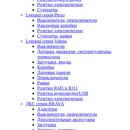
Розетки электрические
Суппорты
Legrand серия Plexo
Выключатели, переключатели
Накладные коробки
Розетки электрические
Суппорты, рамки
Legrand серия Valena
Выключатели
Датчики движения, светорегуляторы,
термостаты
Заглушки, вводы
Коробки
Лицевые панели
Переключатели
Рамки
Розетки RJ45 и RJ11
Розетки аудио/видео/USB
Розетки электрические
ДКС серия BRAVA
Адаптеры
Выключатели, переключатели
Дополнительные аксессуары
Заглушки
Зуммеры, диммеры