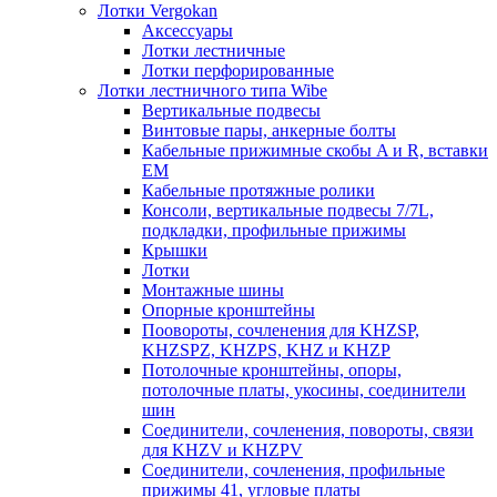
Лотки Vergokan
Аксессуары
Лотки лестничные
Лотки перфорированные
Лотки лестничного типа Wibe
Вертикальные подвесы
Винтовые пары, анкерные болты
Кабельные прижимные скобы A и R, вставки
EM
Кабельные протяжные ролики
Консоли, вертикальные подвесы 7/7L,
подкладки, профильные прижимы
Крышки
Лотки
Монтажные шины
Опорные кронштейны
Поовороты, сочленения для KHZSP,
KHZSPZ, KHZPS, KHZ и KHZP
Потолочные кронштейны, опоры,
потолочные платы, укосины, соединители
шин
Соединители, сочленения, повороты, связи
для KHZV и KHZPV
Соединители, сочленения, профильные
прижимы 41, угловые платы