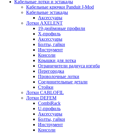
Кабельные лотки и эстакады
Кабельные крючки Panduit J-Mod
Кабельные эстакады
Аксессуары
Лотки AXELENT
19-дюймовые профили
X-профиль
Аксессуары
Болты, гайки
Инструмент
Консоли
Крышки для лотка
Ограничители радиуса изгиба
Перегородка
Проволочные лотки
Соединительные детали
Стойки
Лотки CABLOFIL
Лотки DEFEM
CombiRack
U-профиль
Аксессуары
Болты, гайки
Инструмент
Консоли