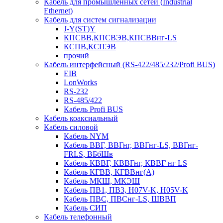
Кабель для промышленных сетей (Industrial
Ethernet)
Кабель для систем сигнализации
J-Y(ST)Y
КПСВВ,КПСВЭВ,КПСВВнг-LS
КСПВ,КСПЭВ
прочий
Кабель интерфейсный (RS-422/485/232/Profi BUS)
EIB
LonWorks
RS-232
RS-485/422
Кабель Profi BUS
Кабель коаксиальный
Кабель силовой
Кабель NYM
Кабель ВВГ, ВВГнг, ВВГнг-LS, ВВГнг-
FRLS, ВБбШв
Кабель КВВГ, КВВГнг, КВВГ нг LS
Кабель КГВВ, КГВВнг(А)
Кабель МКШ, МКЭШ
Кабель ПВ1, ПВ3, H07V-K, H05V-K
Кабель ПВС, ПВСнг-LS, ШВВП
Кабель СИП
Кабель телефонный