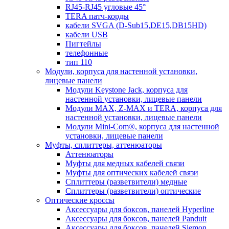
RJ45-RJ45 угловые 45°
TERA патч-корды
кабели SVGA (D-Sub15,DE15,DB15HD)
кабели USB
Пигтейлы
телефонные
тип 110
Модули, корпуса для настенной установки,
лицевые панели
Модули Keystone Jack, корпуса для
настенной установки, лицевые панели
Модули MAX, Z-MAX и TERA, корпуса для
настенной установки, лицевые панели
Модули Mini-Com®, корпуса для настенной
установки, лицевые панели
Муфты, сплиттеры, аттенюаторы
Аттенюаторы
Муфты для медных кабелей связи
Муфты для оптических кабелей связи
Сплиттеры (разветвители) медные
Сплиттеры (разветвители) оптические
Оптические кроссы
Аксессуары для боксов, панелей Hyperline
Аксессуары для боксов, панелей Panduit
Аксессуары для боксов, панелей Siemon