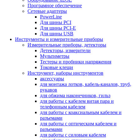
Програмное обеспечение
Сетевые адаптеры
PowerLine
Для шины PCI
Для шины PCI-E
Для шины USB
Инструменты и измерительные приборы
Измерительные приборы, детекторы
Детекторы, измерители
Мультиметры
Тестеры и пробники напряжения
Токовые клещи
Инструмент, наборы инструментов
аксессуары
для монтажа лотков, кабель-каналов, труб,
рукавов
для обжима наконечников, гильз
для работы с кабелем витая пара и
телефонным кабелем
для работы с коаксиальным кабелем и
разъемами
для работы с оптическим кабелем и
разъемами
для работы с силовым кабелем