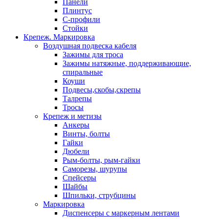
Панели
Плинтус
С-профили
Стойки
Крепеж. Маркировка
Воздушная подвеска кабеля
Зажимы для троса
Зажимы натяжные, поддерживающие,
спиральные
Коуши
Подвесы,скобы,скрепы
Талрепы
Тросы
Крепеж и метизы
Анкеры
Винты, болты
Гайки
Дюбели
Рым-болты, рым-гайки
Саморезы, шурупы
Спейсеры
Шайбы
Шпильки, струбцины
Маркировка
Диспенсеры с маркерным лентами