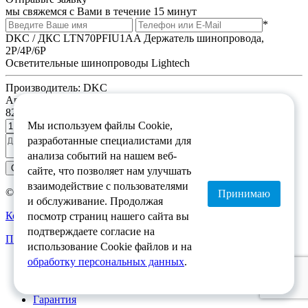
мы свяжемся с Вами в течение 15 минут
*
DKC / ДКС LTN70PFIU1AA Держатель шинопровода,
2P/4P/6P
Осветительные шинопроводы Lightech
Производитель:
DKC
Артикул:
LTN70PFIU1AA
82.1665/шт
(цена указана с НДС)
Мы используем файлы Cookie,
шт
разработанные специалистами для
анализа событий на нашем веб-
Отправить заявку
сайте, что позволяет нам улучшать
взаимодействие с пользователями
© 2026 provodov.ru
Принимаю
и обслуживание. Продолжая
Контактная информация
посмотр страниц нашего сайта вы
подтверждаете согласие на
Политика обработка персональных данных
использование Cookie файлов и на
обработку персональных данных
.
Как купить
Доставка
О магазине
Гарантия