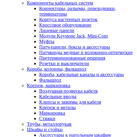
Компоненты кабельных систем
Коннекторы, разъемы, переходники,
терминаторы
Корпуса настенных розеток
Кроссовое оборудование
Лицевые панели
Модули Keystone Jack, Mini-Com
Муфты
Патч-панели, боксы и аксессуары
Патчкорды медные и волоконно-оптические
Претерминированные решения
Розетки и выключатели
Короба, колонны, фальшпол
Короба, кабельные каналы и аксессуары
Фальшпол
Крепеж, маркировка
Воздушная подвеска кабеля
Кабельные вводы
Клипсы и зажимы для кабеля
Крепеж и метизы
Маркировка
Стяжки
Трубы, металлорукав
Шкафы и стойки
Аксессуары к напольным шкафам