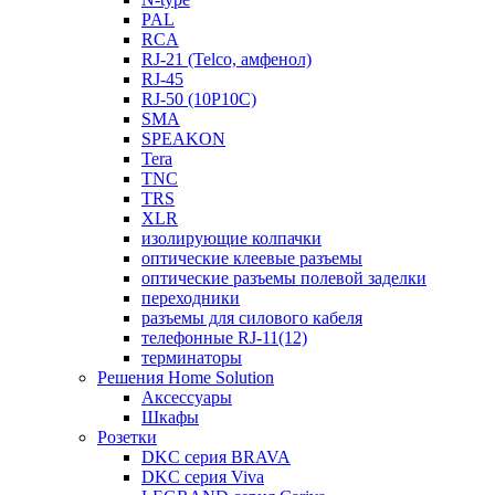
PAL
RCA
RJ-21 (Telco, амфенол)
RJ-45
RJ-50 (10P10C)
SMA
SPEAKON
Tera
TNC
TRS
XLR
изолирующие колпачки
оптические клеевые разъемы
оптические разъемы полевой заделки
переходники
разъемы для силового кабеля
телефонные RJ-11(12)
терминаторы
Решения Home Solution
Аксессуары
Шкафы
Розетки
DKC серия BRAVA
DKC серия Viva