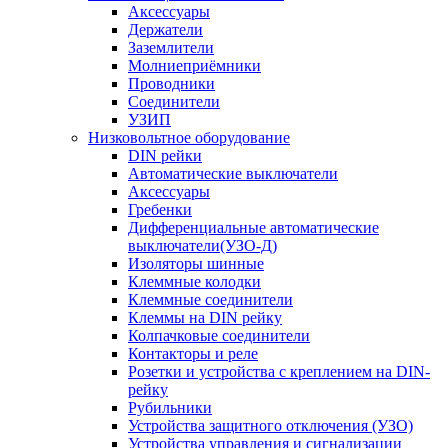
Аксессуары
Держатели
Заземлители
Молниеприёмники
Проводники
Соединители
УЗИП
Низковольтное оборудование
DIN рейки
Автоматические выключатели
Аксессуары
Гребенки
Дифференциальные автоматические
выключатели(УЗО-Д)
Изоляторы шинные
Клеммные колодки
Клеммные соединители
Клеммы на DIN рейку
Колпачковые соединители
Контакторы и реле
Розетки и устройства с креплением на DIN-
рейку
Рубильники
Устройства защитного отключения (УЗО)
Устройства управления и сигнализации