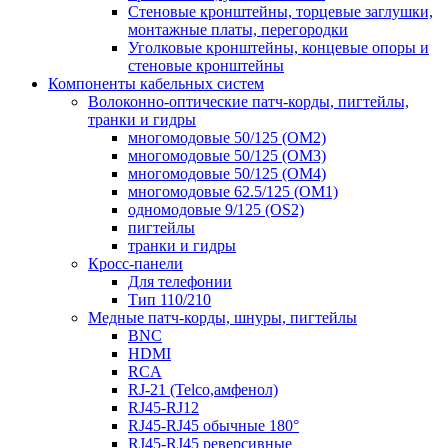
Стеновые кронштейны, торцевые заглушки,
монтажные платы, перегородки
Уголковые кронштейны, концевые опоры и
стеновые кронштейны
Компоненты кабельных систем
Волоконно-оптические патч-корды, пигтейлы,
транки и гидры
многомодовые 50/125 (OM2)
многомодовые 50/125 (OM3)
многомодовые 50/125 (OM4)
многомодовые 62.5/125 (OM1)
одномодовые 9/125 (OS2)
пигтейлы
транки и гидры
Кросс-панели
Для телефонии
Тип 110/210
Медные патч-корды, шнуры, пигтейлы
BNC
HDMI
RCA
RJ-21 (Telco,амфенол)
RJ45-RJ12
RJ45-RJ45 обычные 180°
RJ45-RJ45 реверсивные