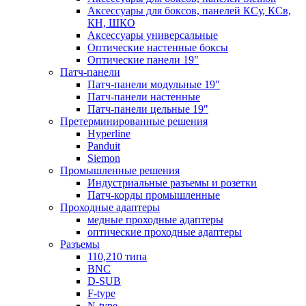
Аксессуары для боксов, панелей КСу, КСв,
КН, ШКО
Аксессуары универсальные
Оптические настенные боксы
Оптические панели 19"
Патч-панели
Патч-панели модульные 19"
Патч-панели настенные
Патч-панели цельные 19"
Претерминированные решения
Hyperline
Panduit
Siemon
Промышленные решения
Индустриальные разъемы и розетки
Патч-корды промышленные
Проходные адаптеры
медные проходные адаптеры
оптические проходные адаптеры
Разъемы
110,210 типа
BNC
D-SUB
F-type
N-type