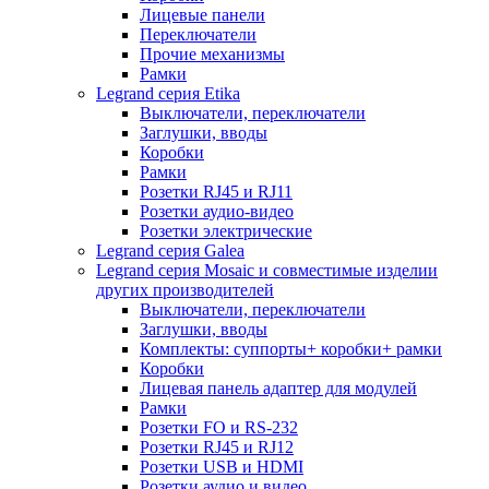
Лицевые панели
Переключатели
Прочие механизмы
Рамки
Legrand серия Etika
Выключатели, переключатели
Заглушки, вводы
Коробки
Рамки
Розетки RJ45 и RJ11
Розетки аудио-видео
Розетки электрические
Legrand серия Galea
Legrand серия Mosaic и совместимые изделии
других производителей
Выключатели, переключатели
Заглушки, вводы
Комплекты: суппорты+ коробки+ рамки
Коробки
Лицевая панель адаптер для модулей
Рамки
Розетки FO и RS-232
Розетки RJ45 и RJ12
Розетки USB и HDMI
Розетки аудио и видео