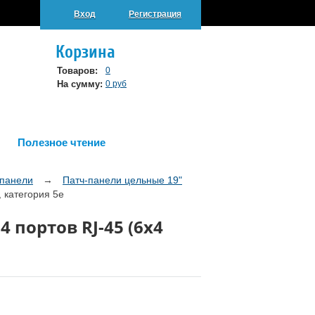
Вход
Регистрация
Корзина
Товаров:
0
На сумму:
0 руб
Полезное чтение
-панели
→
Патч-панели цельные 19"
 категория 5e
4 портов RJ-45 (6x4