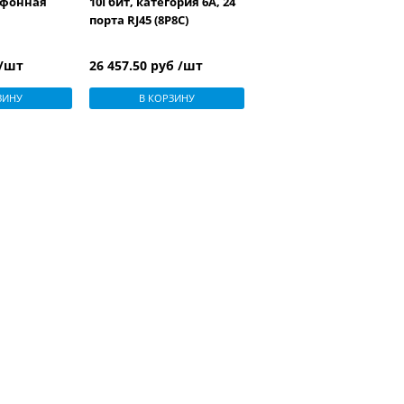
лефонная
10Гбит, категория 6А, 24
порта RJ45 (8P8C)
 /шт
26 457.50 руб /шт
ЗИНУ
В КОРЗИНУ