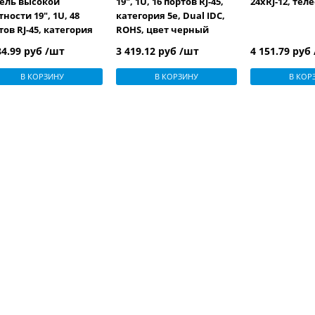
ель высокой
19", 1U, 16 портов RJ-45,
24xRJ-12, те
тности 19", 1U, 48
категория 5e, Dual IDC,
тов RJ-45, категория
ROHS, цвет черный
Dual IDC
84.99 руб /шт
3 419.12 руб /шт
4 151.79 руб
В КОРЗИНУ
В КОРЗИНУ
В КОР