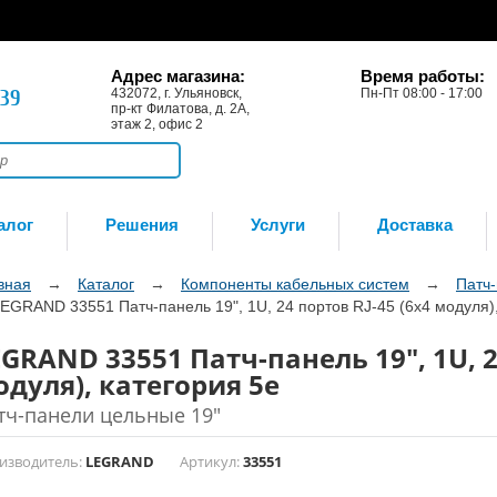
Адрес магазина:
Время работы:
-39
432072, г. Ульяновск,
Пн-Пт 08:00 - 17:00
пр-кт Филатова, д. 2А,
этаж 2, офис 2
алог
Решения
Услуги
Доставка
вная
→
Каталог
→
Компоненты кабельных систем
→
Патч
EGRAND 33551 Патч-панель 19", 1U, 24 портов RJ-45 (6x4 модуля),
GRAND 33551 Патч-панель 19", 1U, 2
одуля), категория 5e
тч-панели цельные 19"
изводитель:
LEGRAND
Артикул:
33551