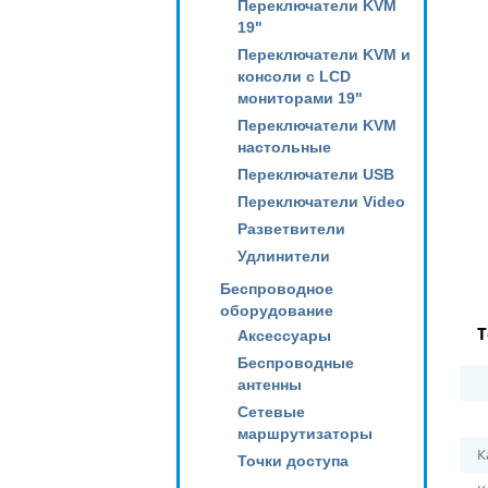
Переключатели KVM
19"
Переключатели KVM и
консоли с LCD
мониторами 19"
Переключатели KVM
настольные
Переключатели USB
Переключатели Video
Разветвители
Удлинители
Беспроводное
оборудование
Т
Аксессуары
Беспроводные
антенны
Сетевые
маршрутизаторы
К
Точки доступа