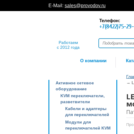
E-Mail:
sales@provodov.ru
Телефон:
+7(8422)75-29
Работаем
с 2012 года
О компании
Кат
Гла
→
L
Активное сетевое
оборудование
LE
KVM переключатели,
м
разветвители
Кабели и адаптеры
Па
для переключателей
Модули для
Про
переключателей KVM