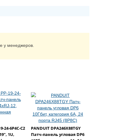
те у менеджеров.
19-24-6P4C-C2
PANDUIT DPA246X88TGY
9", 1U,
Патч-панель угловая DP6