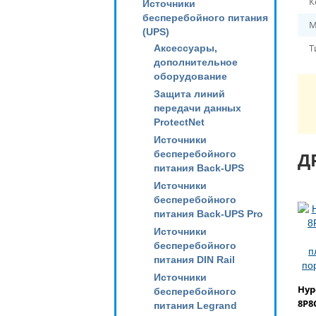
К
Источники
бесперебойного питания
М
(UPS)
Т
Аксессуары,
дополнительное
оборудование
Защита линий
передачи данных
ProtectNet
Источники
бесперебойного
Д
питания Back-UPS
Источники
бесперебойного
питания Back-UPS Pro
Источники
бесперебойного
питания DIN Rail
Источники
Hyp
бесперебойного
8P8
питания Legrand