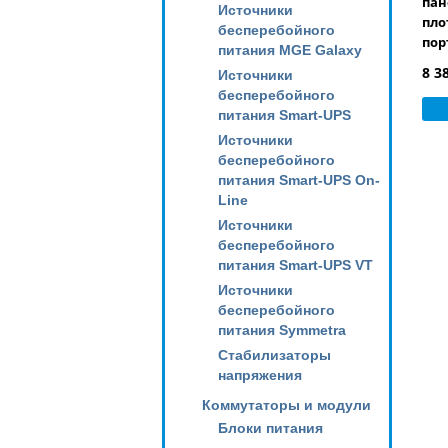
пан
Источники
пло
бесперебойного
пор
питания MGE Galaxy
5e, 
8 3
Источники
бесперебойного
питания Smart-UPS
Источники
бесперебойного
питания Smart-UPS On-
Line
Источники
бесперебойного
питания Smart-UPS VT
Источники
бесперебойного
питания Symmetra
Стабилизаторы
напряжения
Коммутаторы и модули
Блоки питания