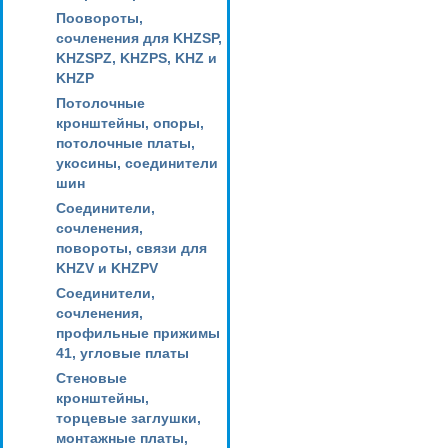
Поовороты,
сочленения для KHZSP,
KHZSPZ, KHZPS, KHZ и
KHZP
Потолочные
кронштейны, опоры,
потолочные платы,
укосины, соединители
шин
Соединители,
сочленения,
повороты, связи для
KHZV и KHZPV
Соединители,
сочленения,
профильные прижимы
41, угловые платы
Стеновые
кронштейны,
торцевые заглушки,
монтажные платы,