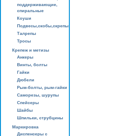
поддерживающие,
спиральные
Коуши
Подвесы,скобы,скрепы
Талрепы
Тросы
Крепеж и метизы
Анкеры
Винты, болты
Гайки
Дюбели
Рым-болты, рым-гайки
Саморезы, шурупы
Спейсеры
Шайбы
Шпильки, струбцины
Маркировка
Диспенсеры с