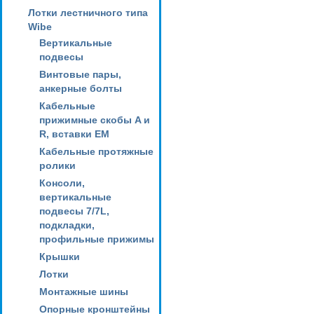
Лотки лестничного типа
Wibe
Вертикальные
подвесы
Винтовые пары,
анкерные болты
Кабельные
прижимные скобы A и
R, вставки EM
Кабельные протяжные
ролики
Консоли,
вертикальные
подвесы 7/7L,
подкладки,
профильные прижимы
Крышки
Лотки
Монтажные шины
Опорные кронштейны