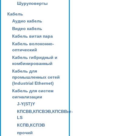
Шуруповерты
Кабель
Аудио кабель
Видео кабель
Кабель витая пара
Кабель волоконно-
оптический
Кабель гибридный и
комбинированный
Кабель для
промышленных сетей
(Industrial Ethernet)
Кабель для систем
сигнализации
J-Y(ST)Y
КПСВВ,КПСВЭВ,КПСВВнг-
LS
КСПВ,КСПЭВ
прочий