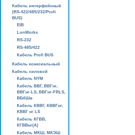
Кабель интерфейсный
(RS-422/485/232/Profi
BUS)
EIB
LonWorks
RS-232
RS-485/422
Кабель Profi BUS
Кабель коаксиальный
Кабель силовой
Кабель NYM
Кабель ВВГ, ВВГнг,
ВВГнг-LS, ВВГнг-FRLS,
ВБбШв
Кабель КВВГ, КВВГнг,
КВВГ нг LS
Кабель КГВВ,
КГВВнг(А)
Кабель МКШ, МКЭШ