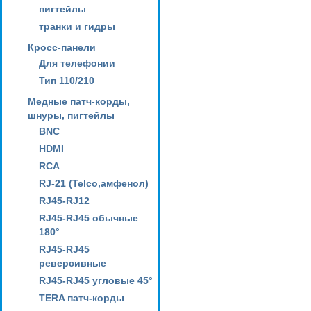
пигтейлы
транки и гидры
Кросс-панели
Для телефонии
Тип 110/210
Медные патч-корды,
шнуры, пигтейлы
BNC
HDMI
RCA
RJ-21 (Telco,амфенол)
RJ45-RJ12
RJ45-RJ45 обычные
180°
RJ45-RJ45
реверсивные
RJ45-RJ45 угловые 45°
TERA патч-корды