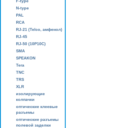
F-type
N-type
PAL
RCA
RJ-21 (Telco, амфенол)
RJ-45
RJ-50 (10P10C)
SMA
SPEAKON
Tera
TNC
TRS
XLR
изолирующие
колпачки
оптические клеевые
разъемы
оптические разъемы
полевой заделки