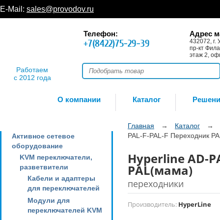
E-Mail:
sales@provodov.ru
Телефон:
Адрес м
+7(8422)75-29-39
432072, г. 
пр-кт Фила
этаж 2, оф
Работаем
с 2012 года
О компании
Каталог
Решен
Главная
→
Каталог
→
PAL-F-PAL-F Переходник PA
Активное сетевое
оборудование
Hyperline AD-P
KVM переключатели,
PAL(мама)
разветвители
Кабели и адаптеры
переходники
для переключателей
Модули для
Производитель:
HyperLine
переключателей KVM