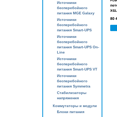
PLG
Источники
пот
бесперебойного
XGL
питания MGE Galaxy
для
80 
Источники
SWI
бесперебойного
питания Smart-UPS
Источники
бесперебойного
питания Smart-UPS On-
Line
Источники
бесперебойного
питания Smart-UPS VT
Источники
бесперебойного
питания Symmetra
Стабилизаторы
напряжения
Коммутаторы и модули
Блоки питания