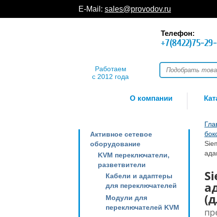
E-Mail:
sales@provodov.ru
Телефон:
+7(8422)75-29
Работаем
с 2012 года
О компании
Кат
Гла
бок
Активное сетевое
Sie
оборудование
ада
KVM переключатели,
разветвители
Si
Кабели и адаптеры
а
для переключателей
(д
Модули для
переключателей KVM
пр