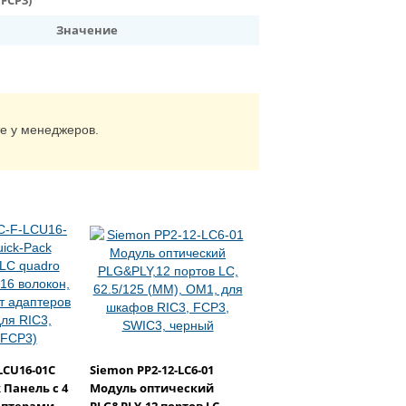
 FCP3)
Значение
те у менеджеров.
LCU16-01C
Siemon PP2-12-LC6-01
k Панель с 4
Модуль оптический