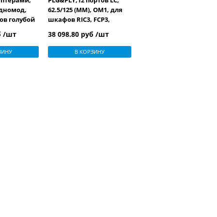
аптерами,
PLG&PLY,12 портов LC,
одномод,
62.5/125 (MM), OM1, для
ов голубой
шкафов RIC3, FCP3,
C3, FCP3)
SWIC3, черный
б /шт
38 098.80 руб /шт
ЗИНУ
В КОРЗИНУ