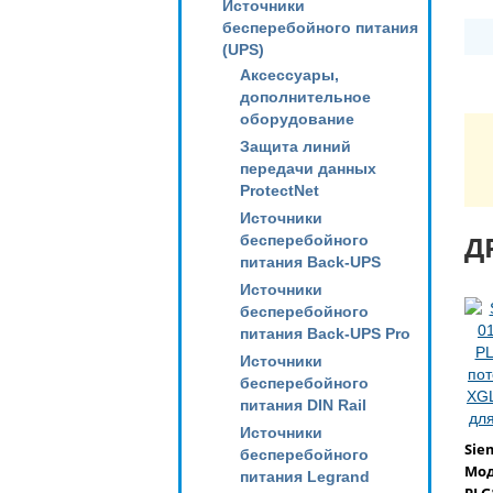
Источники
бесперебойного питания
(UPS)
Аксессуары,
дополнительное
оборудование
Защита линий
передачи данных
ProtectNet
Источники
Д
бесперебойного
питания Back-UPS
Источники
бесперебойного
питания Back-UPS Pro
Источники
бесперебойного
питания DIN Rail
Источники
Sie
бесперебойного
Мод
питания Legrand