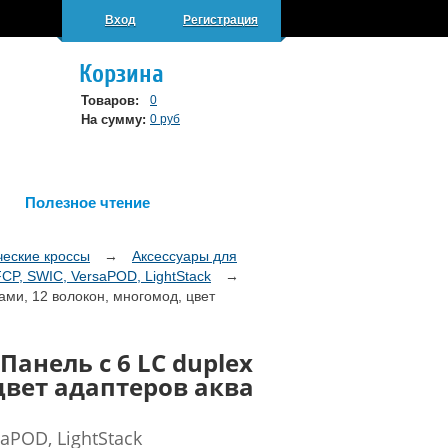
Вход
Регистрация
Корзина
Товаров:
0
На сумму:
0 руб
Полезное чтение
ческие кроссы
→
Аксессуары для
CP, SWIC, VersaPOD, LightStack
→
ами, 12 волокон, многомод, цвет
 Панель с 6 LC duplex
цвет адаптеров аква
aPOD, LightStack