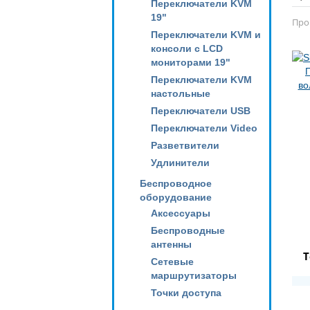
Переключатели KVM
19"
Про
Переключатели KVM и
консоли с LCD
мониторами 19"
Переключатели KVM
настольные
Переключатели USB
Переключатели Video
Разветвители
Удлинители
Беспроводное
оборудование
Аксессуары
Беспроводные
антенны
Т
Сетевые
маршрутизаторы
Точки доступа