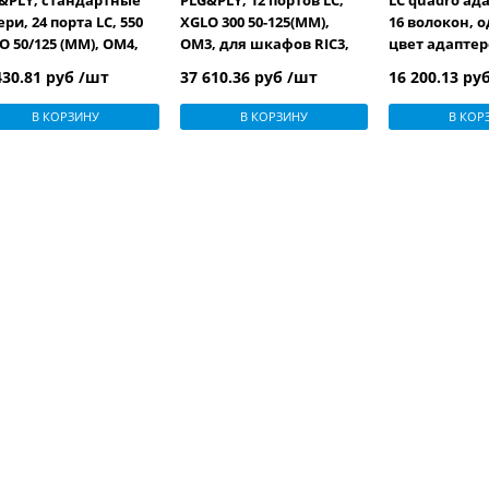
&PLY, стандартные
PLG&PLY, 12 портов LC,
LC quadro ад
ери, 24 порта LC, 550
XGLO 300 50-125(MM),
16 волокон, 
O 50/125 (MM), OM4,
OM3, для шкафов RIC3,
цвет адаптер
 шкафов RIC3, FCP3,
FCP3, SWIC3, черный
(для RIC3, SWI
430.81 руб /шт
37 610.36 руб /шт
16 200.13 ру
C3, черный
В КОРЗИНУ
В КОРЗИНУ
В КОР