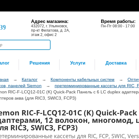
Адрес магазина:
Время работы:
-39
432072, г. Ульяновск,
Пн-Пт 08:00 - 17:00
пр-кт Филатова, д. 2А,
этаж 2, офис 2
алог
Решения
Услуги
Доставка
вная
→
Каталог
→
Компоненты кабельных систем
→
Опти
сов, панелей Siemon
→
претерминированные кассеты для RIC, F
mon RIC-F-LCQ12-01C (K) Quick-Pack Панель с 6 LC duplex адаптер
птеров аква (для RIC3, SWIC3, FCP3)
emon RIC-F-LCQ12-01C (K) Quick-Pack
даптерами, 12 волокон, многомод, 
ля RIC3, SWIC3, FCP3)
етерминированные кассеты для RIC, FCP, SWIC, Vers