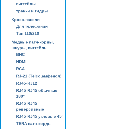
пигтейлы
транки и гидры
Кросс-панели
Для телефонии
Тип 110/210
Медные патч-корды,
шнуры, пигтейлы
BNC
HDMI
RCA
RJ-21 (Telco,амфенол)
RJ45-RJ12
RJ45-RJ45 обычные
180°
RJ45-RJ45
реверсивные
RJ45-RJ45 угловые 45°
TERA патч-корды