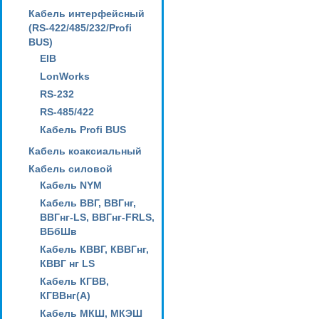
Кабель интерфейсный
(RS-422/485/232/Profi
BUS)
EIB
LonWorks
RS-232
RS-485/422
Кабель Profi BUS
Кабель коаксиальный
Кабель силовой
Кабель NYM
Кабель ВВГ, ВВГнг,
ВВГнг-LS, ВВГнг-FRLS,
ВБбШв
Кабель КВВГ, КВВГнг,
КВВГ нг LS
Кабель КГВВ,
КГВВнг(А)
Кабель МКШ, МКЭШ