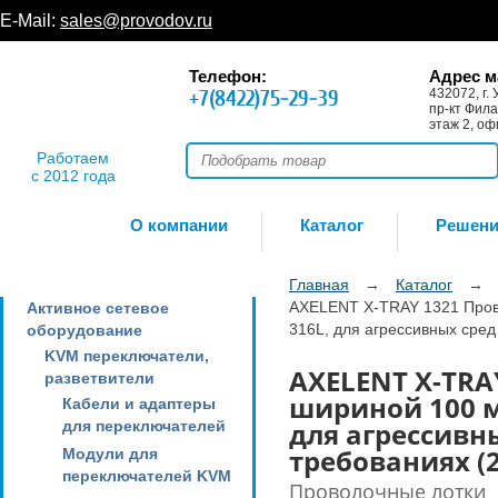
E-Mail:
sales@provodov.ru
Телефон:
Адрес м
+7(8422)75-29-39
432072, г. 
пр-кт Фила
этаж 2, оф
Работаем
с 2012 года
О компании
Каталог
Решен
Главная
→
Каталог
→
AXELENT X-TRAY 1321 Пров
Активное сетевое
316L, для агрессивных сред
оборудование
KVM переключатели,
AXELENT X-TRA
разветвители
шириной 100 м
Кабели и адаптеры
для агрессивн
для переключателей
требованиях (2
Модули для
переключателей KVM
Проволочные лотки