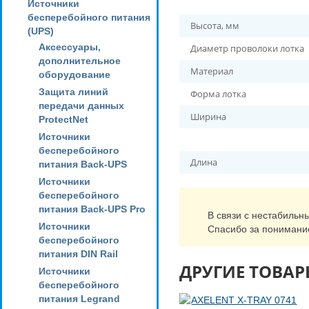
Источники
бесперебойного питания
Высота, мм
(UPS)
Аксессуары,
Диаметр проволоки лотка
дополнительное
Материал
оборудование
Защита линий
Форма лотка
передачи данных
Ширина
ProtectNet
Источники
бесперебойного
Длина
питания Back-UPS
Источники
бесперебойного
питания Back-UPS Pro
В связи с нестабильн
Источники
Спасибо за понимани
бесперебойного
питания DIN Rail
ДРУГИЕ ТОВАР
Источники
бесперебойного
питания Legrand