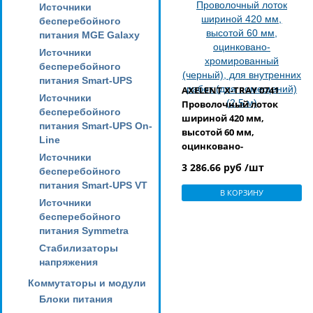
Источники
бесперебойного
питания MGE Galaxy
Источники
бесперебойного
питания Smart-UPS
AXELENT X-TRAY 0741
Источники
Проволочный лоток
бесперебойного
шириной 420 мм,
питания Smart-UPS On-
высотой 60 мм,
Line
оцинковано-
Источники
хромированный
3 286.66 руб /шт
бесперебойного
(черный), для
питания Smart-UPS VT
внутренних работ (для
В КОРЗИНУ
помещений) (2.5 м)
Источники
бесперебойного
питания Symmetra
Стабилизаторы
напряжения
Коммутаторы и модули
Блоки питания