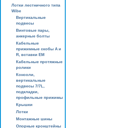
Лотки лестничного типа
Wibe
Вертикальные
подвесы
Винтовые пары,
анкерные болты
Кабельные
прижимные скобы A и
R, вставки EM
Кабельные протяжные
ролики
Консоли,
вертикальные
подвесы 7/7L,
подкладки,
профильные прижимы
Крышки
Лотки
Монтажные шины
Опорные кронштейны