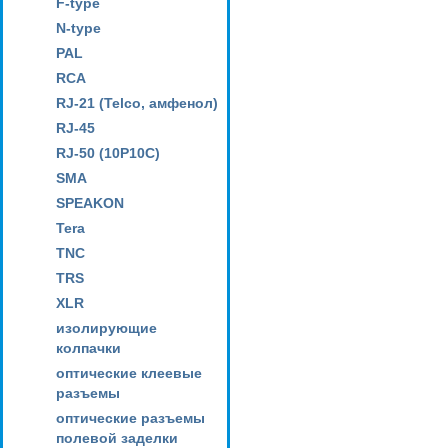
F-type
N-type
PAL
RCA
RJ-21 (Telco, амфенол)
RJ-45
RJ-50 (10P10C)
SMA
SPEAKON
Tera
TNC
TRS
XLR
изолирующие
колпачки
оптические клеевые
разъемы
оптические разъемы
полевой заделки