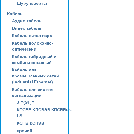
Шуруповерты
Кабель
Аудио кабель
Видео кабель
Кабель витая пара
Кабель волоконно-
оптический
Кабель гибридный и
комбинированный
Кабель для
промышленных сетей
(Industrial Ethernet)
Кабель для систем
сигнализации
J-Y(ST)Y
КПСВВ,КПСВЭВ,КПСВВнг-
LS
КСПВ,КСПЭВ
прочий