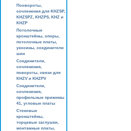
Поовороты,
сочленения для KHZSP,
KHZSPZ, KHZPS, KHZ и
KHZP
Потолочные
кронштейны, опоры,
потолочные платы,
укосины, соединители
шин
Соединители,
сочленения,
повороты, связи для
KHZV и KHZPV
Соединители,
сочленения,
профильные прижимы
41, угловые платы
Стеновые
кронштейны,
торцевые заглушки,
монтажные платы,