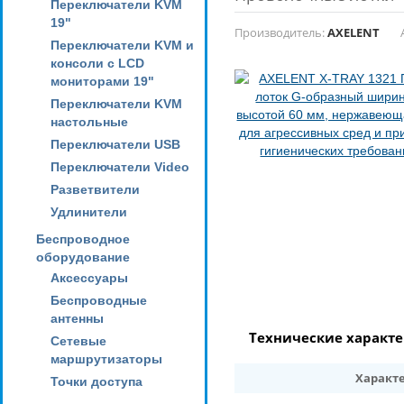
Переключатели KVM
19"
Производитель:
AXELENT
Переключатели KVM и
консоли с LCD
мониторами 19"
Переключатели KVM
настольные
Переключатели USB
Переключатели Video
Разветвители
Удлинители
Беспроводное
оборудование
Аксессуары
Беспроводные
антенны
Технические характ
Сетевые
маршрутизаторы
Характ
Точки доступа