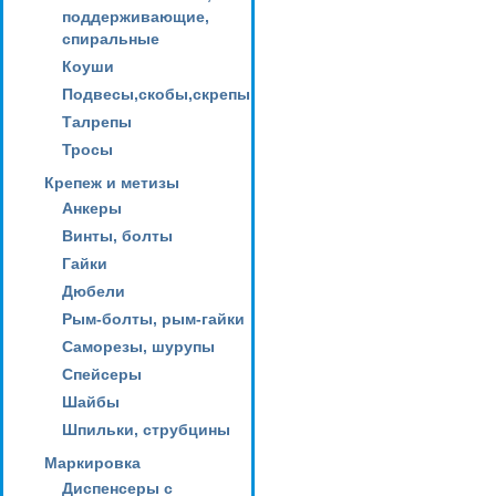
поддерживающие,
спиральные
Коуши
Подвесы,скобы,скрепы
Талрепы
Тросы
Крепеж и метизы
Анкеры
Винты, болты
Гайки
Дюбели
Рым-болты, рым-гайки
Саморезы, шурупы
Спейсеры
Шайбы
Шпильки, струбцины
Маркировка
Диспенсеры с