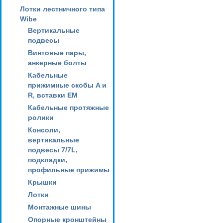
Лотки лестничного типа
Wibe
Вертикальные
подвесы
Винтовые пары,
анкерные болты
Кабельные
прижимные скобы A и
R, вставки EM
Кабельные протяжные
ролики
Консоли,
вертикальные
подвесы 7/7L,
подкладки,
профильные прижимы
Крышки
Лотки
Монтажные шины
Опорные кронштейны