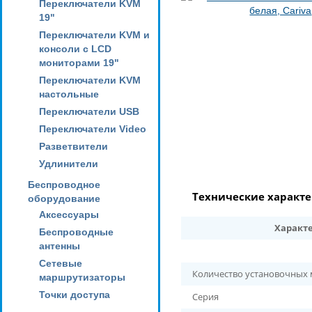
Переключатели KVM
19"
Переключатели KVM и
консоли с LCD
мониторами 19"
Переключатели KVM
настольные
Переключатели USB
Переключатели Video
Разветвители
Удлинители
Беспроводное
Технические характ
оборудование
Аксессуары
Характ
Беспроводные
антенны
Сетевые
Количество установочных
маршрутизаторы
Точки доступа
Серия