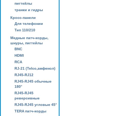
пигтейлы
транки и гидры
Кросс-панели
Для телефонии
Тип 110/210
Медные патч-корды,
шнуры, пигтейлы
BNC
HDMI
RCA
RJ-21 (Telco,амфенол)
RJ45-RJ12
RJ45-RJ45 обычные
180°
RJ45-RJ45
реверсивные
RJ45-RJ45 угловые 45°
TERA патч-корды