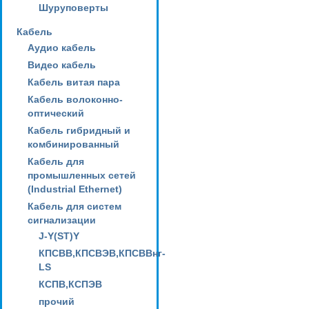
Шуруповерты
Кабель
Аудио кабель
Видео кабель
Кабель витая пара
Кабель волоконно-
оптический
Кабель гибридный и
комбинированный
Кабель для
промышленных сетей
(Industrial Ethernet)
Кабель для систем
сигнализации
J-Y(ST)Y
КПСВВ,КПСВЭВ,КПСВВнг-
LS
КСПВ,КСПЭВ
прочий