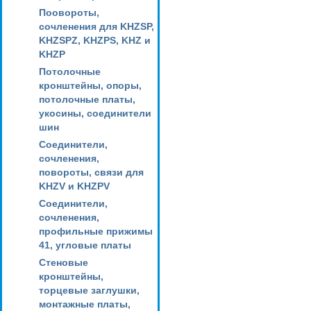
Поовороты,
сочленения для KHZSP,
KHZSPZ, KHZPS, KHZ и
KHZP
Потолочные
кронштейны, опоры,
потолочные платы,
укосины, соединители
шин
Соединители,
сочленения,
повороты, связи для
KHZV и KHZPV
Соединители,
сочленения,
профильные прижимы
41, угловые платы
Стеновые
кронштейны,
торцевые заглушки,
монтажные платы,