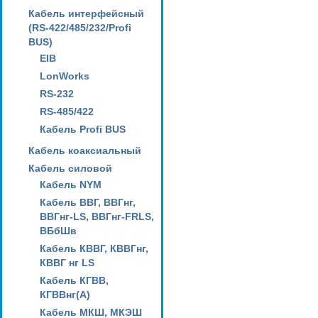
Кабель интерфейсный
(RS-422/485/232/Profi
BUS)
EIB
LonWorks
RS-232
RS-485/422
Кабель Profi BUS
Кабель коаксиальный
Кабель силовой
Кабель NYM
Кабель ВВГ, ВВГнг,
ВВГнг-LS, ВВГнг-FRLS,
ВБбШв
Кабель КВВГ, КВВГнг,
КВВГ нг LS
Кабель КГВВ,
КГВВнг(А)
Кабель МКШ, МКЭШ