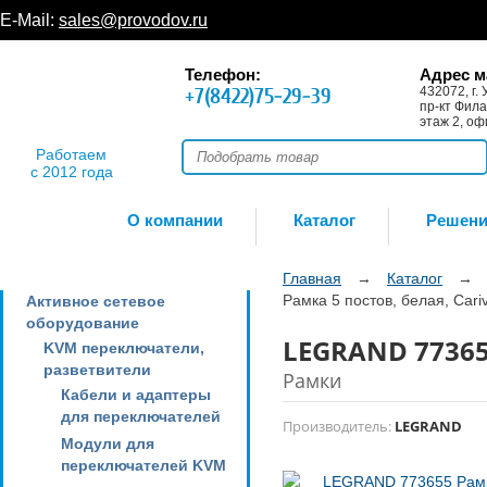
E-Mail:
sales@provodov.ru
Телефон:
Адрес м
+7(8422)75-29-39
432072, г. 
пр-кт Фила
этаж 2, оф
Работаем
с 2012 года
О компании
Каталог
Решен
Главная
→
Каталог
→
Рамка 5 постов, белая, Cari
Активное сетевое
оборудование
LEGRAND 773655
KVM переключатели,
разветвители
Рамки
Кабели и адаптеры
для переключателей
Производитель:
LEGRAND
Модули для
переключателей KVM