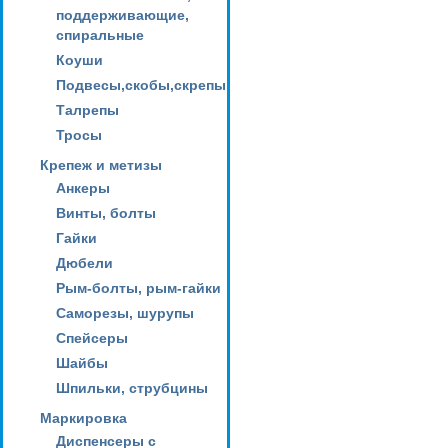
поддерживающие,
спиральные
Коуши
Подвесы,скобы,скрепы
Талрепы
Тросы
Крепеж и метизы
Анкеры
Винты, болты
Гайки
Дюбели
Рым-болты, рым-гайки
Саморезы, шурупы
Спейсеры
Шайбы
Шпильки, струбцины
Маркировка
Диспенсеры с