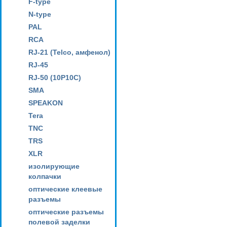
F-type
N-type
PAL
RCA
RJ-21 (Telco, амфенол)
RJ-45
RJ-50 (10P10C)
SMA
SPEAKON
Tera
TNC
TRS
XLR
изолирующие
колпачки
оптические клеевые
разъемы
оптические разъемы
полевой заделки