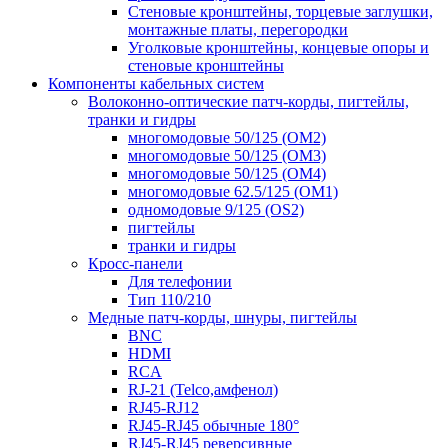
Стеновые кронштейны, торцевые заглушки,
монтажные платы, перегородки
Уголковые кронштейны, концевые опоры и
стеновые кронштейны
Компоненты кабельных систем
Волоконно-оптические патч-корды, пигтейлы,
транки и гидры
многомодовые 50/125 (OM2)
многомодовые 50/125 (OM3)
многомодовые 50/125 (OM4)
многомодовые 62.5/125 (OM1)
одномодовые 9/125 (OS2)
пигтейлы
транки и гидры
Кросс-панели
Для телефонии
Тип 110/210
Медные патч-корды, шнуры, пигтейлы
BNC
HDMI
RCA
RJ-21 (Telco,амфенол)
RJ45-RJ12
RJ45-RJ45 обычные 180°
RJ45-RJ45 реверсивные