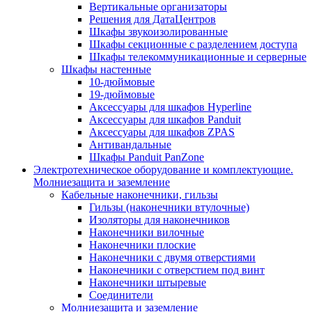
Вертикальные организаторы
Решения для ДатаЦентров
Шкафы звукоизолированные
Шкафы секционные с разделением доступа
Шкафы телекоммуникационные и серверные
Шкафы настенные
10-дюймовые
19-дюймовые
Аксессуары для шкафов Hyperline
Аксессуары для шкафов Panduit
Аксессуары для шкафов ZPAS
Антивандальные
Шкафы Panduit PanZone
Электротехническое оборудование и комплектующие.
Молниезащита и заземление
Кабельные наконечники, гильзы
Гильзы (наконечники втулочные)
Изоляторы для наконечников
Наконечники вилочные
Наконечники плоские
Наконечники с двумя отверстиями
Наконечники с отверстием под винт
Наконечники штыревые
Соединители
Молниезащита и заземление