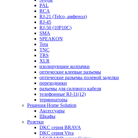
PAL
RCA
RJ-21 (Telco, амфенол)
RJ-45
RJ-50 (10P10C)
SMA
SPEAKON
Tera
TNC
TRS
XLR
изолирующие колпачки
оптические клеевые разъемы
оптические разъемы полевой заделки
переходники
разъемы для силового кабеля
телефонные RJ-11(12)
терминаторы
Решения Home Solution
Аксессуары
Шкафы
Розетки
DKC серия BRAVA
DKC серия Viva