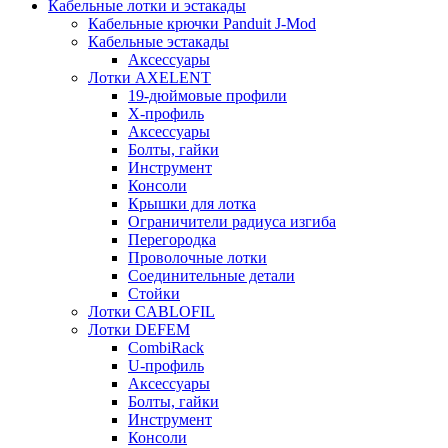
Кабельные лотки и эстакады
Кабельные крючки Panduit J-Mod
Кабельные эстакады
Аксессуары
Лотки AXELENT
19-дюймовые профили
X-профиль
Аксессуары
Болты, гайки
Инструмент
Консоли
Крышки для лотка
Ограничители радиуса изгиба
Перегородка
Проволочные лотки
Соединительные детали
Стойки
Лотки CABLOFIL
Лотки DEFEM
CombiRack
U-профиль
Аксессуары
Болты, гайки
Инструмент
Консоли