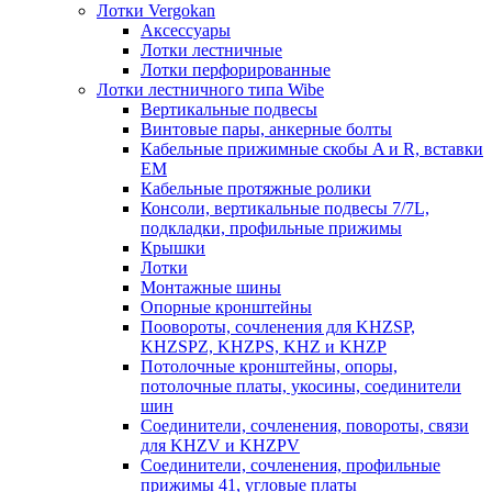
Лотки Vergokan
Аксессуары
Лотки лестничные
Лотки перфорированные
Лотки лестничного типа Wibe
Вертикальные подвесы
Винтовые пары, анкерные болты
Кабельные прижимные скобы A и R, вставки
EM
Кабельные протяжные ролики
Консоли, вертикальные подвесы 7/7L,
подкладки, профильные прижимы
Крышки
Лотки
Монтажные шины
Опорные кронштейны
Поовороты, сочленения для KHZSP,
KHZSPZ, KHZPS, KHZ и KHZP
Потолочные кронштейны, опоры,
потолочные платы, укосины, соединители
шин
Соединители, сочленения, повороты, связи
для KHZV и KHZPV
Соединители, сочленения, профильные
прижимы 41, угловые платы