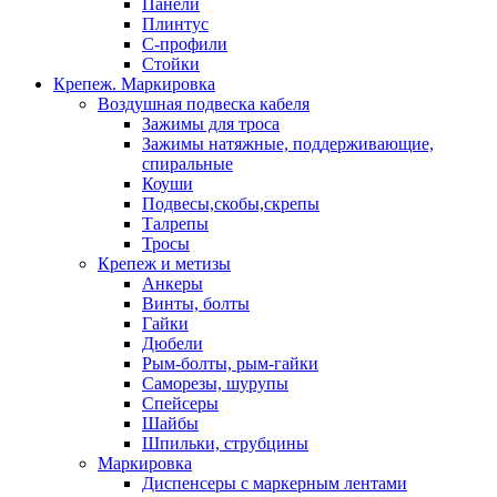
Панели
Плинтус
С-профили
Стойки
Крепеж. Маркировка
Воздушная подвеска кабеля
Зажимы для троса
Зажимы натяжные, поддерживающие,
спиральные
Коуши
Подвесы,скобы,скрепы
Талрепы
Тросы
Крепеж и метизы
Анкеры
Винты, болты
Гайки
Дюбели
Рым-болты, рым-гайки
Саморезы, шурупы
Спейсеры
Шайбы
Шпильки, струбцины
Маркировка
Диспенсеры с маркерным лентами