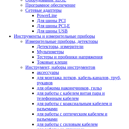
Програмное обеспечение
Сетевые адаптеры
PowerLine
Для шины PCI
Для шины PCI-E
Для шины USB
Инструменты и измерительные приборы
Измерительные приборы, детекторы
Детекторы, измерители
Мультиметры
Тестеры и пробники напряжения
Токовые клещи
Инструмент, наборы инструментов
аксессуары
для монтажа лотков, кабель-каналов, труб,
рукавов
для обжима наконечников, гильз
для работы с кабелем витая пара и
телефонным кабелем
для работы с коаксиальным кабелем и
разъемами
для работы с оптическим кабелем и
разъемами
для работы с силовым кабелем