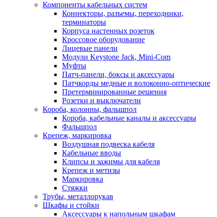
Компоненты кабельных систем
Коннекторы, разъемы, переходники,
терминаторы
Корпуса настенных розеток
Кроссовое оборудование
Лицевые панели
Модули Keystone Jack, Mini-Com
Муфты
Патч-панели, боксы и аксессуары
Патчкорды медные и волоконно-оптические
Претерминированные решения
Розетки и выключатели
Короба, колонны, фальшпол
Короба, кабельные каналы и аксессуары
Фальшпол
Крепеж, маркировка
Воздушная подвеска кабеля
Кабельные вводы
Клипсы и зажимы для кабеля
Крепеж и метизы
Маркировка
Стяжки
Трубы, металлорукав
Шкафы и стойки
Аксессуары к напольным шкафам