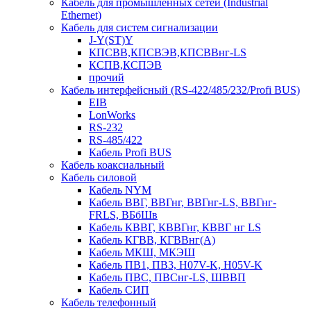
Кабель для промышленных сетей (Industrial
Ethernet)
Кабель для систем сигнализации
J-Y(ST)Y
КПСВВ,КПСВЭВ,КПСВВнг-LS
КСПВ,КСПЭВ
прочий
Кабель интерфейсный (RS-422/485/232/Profi BUS)
EIB
LonWorks
RS-232
RS-485/422
Кабель Profi BUS
Кабель коаксиальный
Кабель силовой
Кабель NYM
Кабель ВВГ, ВВГнг, ВВГнг-LS, ВВГнг-
FRLS, ВБбШв
Кабель КВВГ, КВВГнг, КВВГ нг LS
Кабель КГВВ, КГВВнг(А)
Кабель МКШ, МКЭШ
Кабель ПВ1, ПВ3, H07V-K, H05V-K
Кабель ПВС, ПВСнг-LS, ШВВП
Кабель СИП
Кабель телефонный