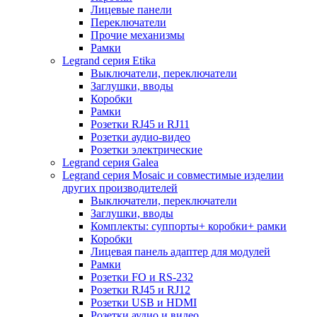
Лицевые панели
Переключатели
Прочие механизмы
Рамки
Legrand серия Etika
Выключатели, переключатели
Заглушки, вводы
Коробки
Рамки
Розетки RJ45 и RJ11
Розетки аудио-видео
Розетки электрические
Legrand серия Galea
Legrand серия Mosaic и совместимые изделии
других производителей
Выключатели, переключатели
Заглушки, вводы
Комплекты: суппорты+ коробки+ рамки
Коробки
Лицевая панель адаптер для модулей
Рамки
Розетки FO и RS-232
Розетки RJ45 и RJ12
Розетки USB и HDMI
Розетки аудио и видео