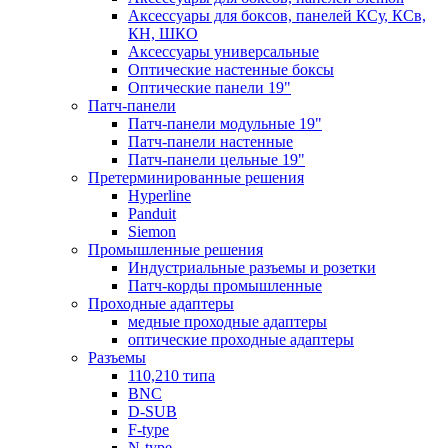
Аксессуары для боксов, панелей КСу, КСв,
КН, ШКО
Аксессуары универсальные
Оптические настенные боксы
Оптические панели 19"
Патч-панели
Патч-панели модульные 19"
Патч-панели настенные
Патч-панели цельные 19"
Претерминированные решения
Hyperline
Panduit
Siemon
Промышленные решения
Индустриальные разъемы и розетки
Патч-корды промышленные
Проходные адаптеры
медные проходные адаптеры
оптические проходные адаптеры
Разъемы
110,210 типа
BNC
D-SUB
F-type
N-type