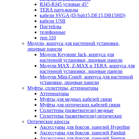
RJ45-RJ45 угловые 45°
TERA патч-корды
кабели SVGA (D-Sub15,DE15,DB15HD)
кабели USB
Пигтейлы
телефонные
тип 110
Модули, корпуса для настенной установки,
лицевые панели
Модули Keystone Jack, корпуса для
настенной установки, лицевые панели
Модули MAX, Z-MAX и TERA, корпуса для
настенной установки, лицевые панели
Модули Mini-Com®, корпуса для настенной
установки, лицевые панели
Муфты, сплиттеры, аттенюаторы
Аттенюаторы
Муфты для медных кабелей связи
Муфты для оптических кабелей связи
Сплиттеры (разветвители) медные
Сплиттеры (разветвители) оптические
Оптические кроссы
Аксессуары для боксов, панелей Hyperline
Аксессуары для боксов, панелей Panduit
Аксессуары для боксов, панелей Siemon