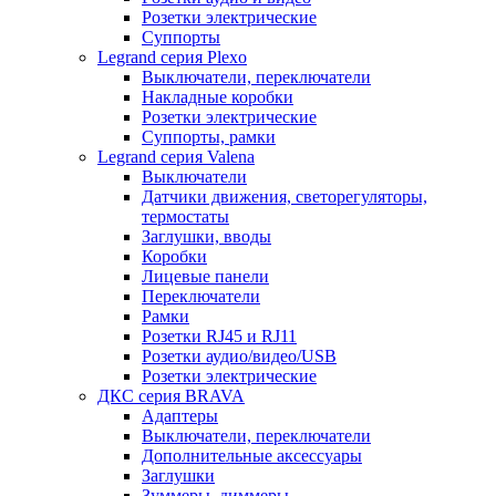
Розетки электрические
Суппорты
Legrand серия Plexo
Выключатели, переключатели
Накладные коробки
Розетки электрические
Суппорты, рамки
Legrand серия Valena
Выключатели
Датчики движения, светорегуляторы,
термостаты
Заглушки, вводы
Коробки
Лицевые панели
Переключатели
Рамки
Розетки RJ45 и RJ11
Розетки аудио/видео/USB
Розетки электрические
ДКС серия BRAVA
Адаптеры
Выключатели, переключатели
Дополнительные аксессуары
Заглушки
Зуммеры, диммеры