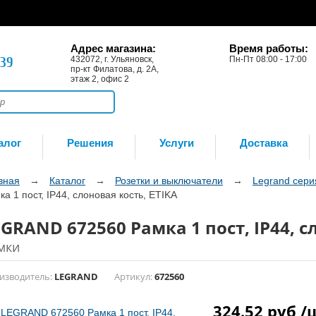
Адрес магазина:
Время работы:
-39
432072, г. Ульяновск,
Пн-Пт 08:00 - 17:00
пр-кт Филатова, д. 2А,
этаж 2, офис 2
алог
Решения
Услуги
Доставка
вная
→
Каталог
→
Розетки и выключатели
→
Legrand серия
ка 1 пост, IP44, слоновая кость, ETIKA
GRAND 672560 Рамка 1 пост, IP44, с
мки
изводитель:
LEGRAND
Артикул:
672560
324.52 руб /