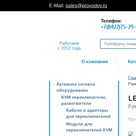
E-Mail:
sales@provodov.ru
Телефон:
+7(8422)75-29
Работаем
с 2012 года
О компании
Кат
Гла
Рам
Активное сетевое
оборудование
LE
KVM переключатели,
разветвители
Ра
Кабели и адаптеры
для переключателей
Про
Модули для
переключателей KVM