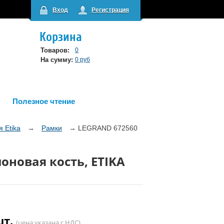
Вход
Регистрация
Корзина
Товаров:
0
На сумму:
0 руб
Полезное чтение
 Etika
→
Рамки
→
LEGRAND 672560
лоновая кость, ETIKA
шт.
(цена указана с НДС)