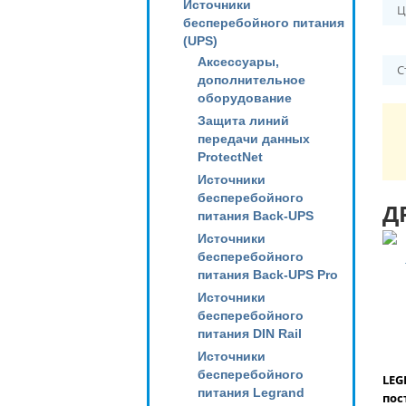
Источники
Ц
бесперебойного питания
(UPS)
Аксессуары,
С
дополнительное
оборудование
Защита линий
передачи данных
ProtectNet
Источники
бесперебойного
Д
питания Back-UPS
Источники
бесперебойного
питания Back-UPS Pro
Источники
бесперебойного
питания DIN Rail
Источники
бесперебойного
LEG
питания Legrand
пос