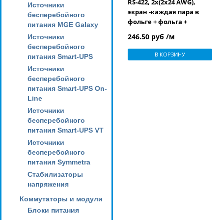
RS-422, 2x(2x24 AWG),
Источники
экран -каждая пара в
бесперебойного
фольге + фольга +
питания MGE Galaxy
оплетка 90%, PVC, аналог
246.50 руб /м
Источники
Belden 9729
бесперебойного
В КОРЗИНУ
питания Smart-UPS
Источники
бесперебойного
питания Smart-UPS On-
Line
Источники
бесперебойного
питания Smart-UPS VT
Источники
бесперебойного
питания Symmetra
Стабилизаторы
напряжения
Коммутаторы и модули
Блоки питания