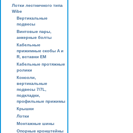
Лотки лестничного типа
Wibe
Вертикальные
подвесы
Винтовые пары,
анкерные болты
Кабельные
прижимные скобы A и
R, вставки EM
Кабельные протяжные
ролики
Консоли,
вертикальные
подвесы 7/7L,
подкладки,
профильные прижимы
Крышки
Лотки
Монтажные шины
Опорные кронштейны