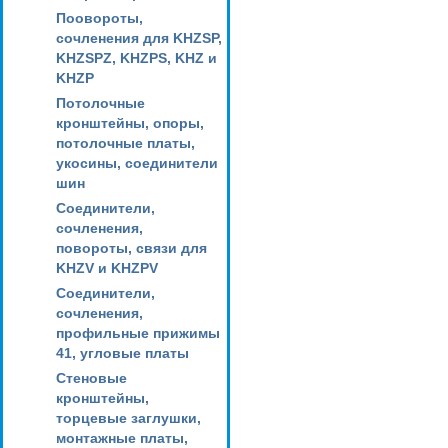
Поовороты,
сочленения для KHZSP,
KHZSPZ, KHZPS, KHZ и
KHZP
Потолочные
кронштейны, опоры,
потолочные платы,
укосины, соединители
шин
Соединители,
сочленения,
повороты, связи для
KHZV и KHZPV
Соединители,
сочленения,
профильные прижимы
41, угловые платы
Стеновые
кронштейны,
торцевые заглушки,
монтажные платы,