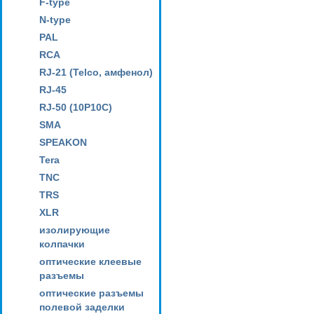
F-type
N-type
PAL
RCA
RJ-21 (Telco, амфенол)
RJ-45
RJ-50 (10P10C)
SMA
SPEAKON
Tera
TNC
TRS
XLR
изолирующие
колпачки
оптические клеевые
разъемы
оптические разъемы
полевой заделки