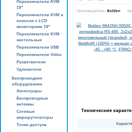
Переключатели KVM
19"
Производитель:
Belden
Ар
Переключатели KVM и
консоли с LCD
мониторами 19"
Переключатели KVM
настольные
Переключатели USB
Переключатели Video
Разветвители
Удлинители
Беспроводное
оборудование
Аксессуары
Беспроводные
антенны
Технические характ
Сетевые
маршрутизаторы
Характ
Точки доступа