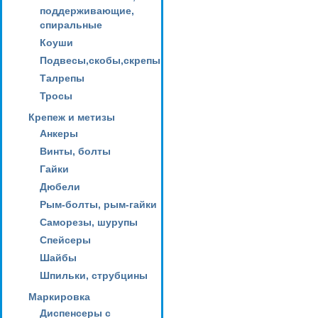
поддерживающие,
спиральные
Коуши
Подвесы,скобы,скрепы
Талрепы
Тросы
Крепеж и метизы
Анкеры
Винты, болты
Гайки
Дюбели
Рым-болты, рым-гайки
Саморезы, шурупы
Спейсеры
Шайбы
Шпильки, струбцины
Маркировка
Диспенсеры с