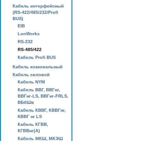
Кабель интерфейсный
(RS-422/485/232/Profi
BUS)
EIB
LonWorks
RS-232
RS-485/422
Кабель Profi BUS
Кабель коаксиальный
Кабель силовой
Кабель NYM
Кабель ВВГ, ВВГнг,
ВВГнг-LS, ВВГнг-FRLS,
ВБбШв
Кабель КВВГ, КВВГнг,
КВВГ нг LS
Кабель КГВВ,
КГВВнг(А)
Кабель МКШ, МКЭШ