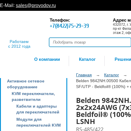
E-Mail:
sales@provodov.ru
Телефон:
Адрес м
+7(8422)75-29-39
432072, г. 
пр-кт Фила
этаж 2, оф
Работаем
с 2012 года
О компании
Каталог
Решен
Главная
→
Каталог
→
Belden 9842NH.00500 Кабел
Активное сетевое
SF/UTP - Beldfoil® (100%) +
оборудование
KVM переключатели,
Belden 9842NH.
разветвители
2x2x24AWG (7x3
Кабели и адаптеры
Beldfoil® (100%
для переключателей
LSNH
Модули для
переключателей KVM
RS-485/422