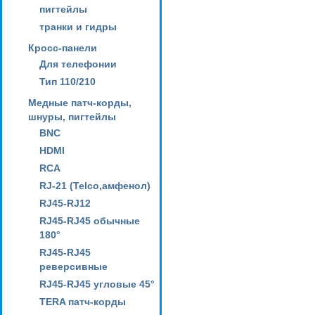
пигтейлы
транки и гидры
Кросс-панели
Для телефонии
Тип 110/210
Медные патч-корды,
шнуры, пигтейлы
BNC
HDMI
RCA
RJ-21 (Telco,амфенол)
RJ45-RJ12
RJ45-RJ45 обычные
180°
RJ45-RJ45
реверсивные
RJ45-RJ45 угловые 45°
TERA патч-корды