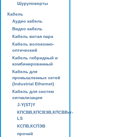
Шуруповерты
Кабель
Аудио кабель
Видео кабель
Кабель витая пара
Кабель волоконно-
оптический
Кабель гибридный и
комбинированный
Кабель для
промышленных сетей
(Industrial Ethernet)
Кабель для систем
сигнализации
J-Y(ST)Y
КПСВВ,КПСВЭВ,КПСВВнг-
LS
КСПВ,КСПЭВ
прочий