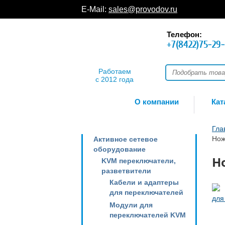
E-Mail:
sales@provodov.ru
Телефон:
+7(8422)75-29
Работаем
с 2012 года
О компании
Кат
Гла
Нож
Активное сетевое
оборудование
Н
KVM переключатели,
разветвители
Кабели и адаптеры
для переключателей
Модули для
переключателей KVM