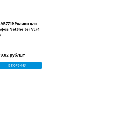
 AR7719 Ролики для
фов NetShelter VL (4
)
19.82 руб/шт
В КОРЗИНУ