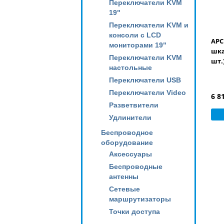
Переключатели KVM
19"
Переключатели KVM и
консоли с LCD
APC
мониторами 19"
шка
Переключатели KVM
шт.
настольные
Переключатели USB
Переключатели Video
6 8
Разветвители
Удлинители
Беспроводное
оборудование
Аксессуары
Беспроводные
антенны
Сетевые
маршрутизаторы
Точки доступа