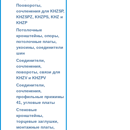
Поовороты,
сочленения для KHZSP,
KHZSPZ, KHZPS, KHZ и
KHZP
Потолочные
кронштейны, опоры,
потолочные платы,
укосины, соединители
шин
Соединители,
сочленения,
повороты, связи для
KHZV и KHZPV
Соединители,
сочленения,
профильные прижимы
41, угловые платы
Стеновые
кронштейны,
торцевые заглушки,
монтажные платы,