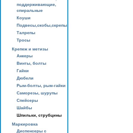
поддерживающие,
спиральные
Коуши
Подвесы,скобы,скрепы
Талрепы
Тросы
Крепеж и метизы
Анкеры
Винты, болты
Гайки
Дюбели
Рым-болты, рым-гайки
Саморезы, шурупы
Спейсеры
Шайбы
Шпильки, струбцины
Маркировка
Диспенсеры с