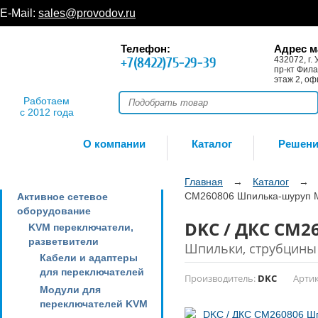
E-Mail:
sales@provodov.ru
Телефон:
Адрес м
+7(8422)75-29-39
432072, г. 
пр-кт Фила
этаж 2, оф
Работаем
с 2012 года
О компании
Каталог
Решен
Главная
→
Каталог
→
CM260806 Шпилька-шуруп 
Активное сетевое
оборудование
DKC / ДКС CM2
KVM переключатели,
разветвители
Шпильки, струбцины
Кабели и адаптеры
для переключателей
Производитель:
DKC
Артик
Модули для
переключателей KVM