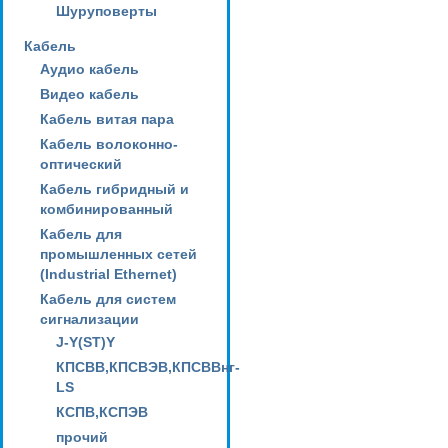
Шуруповерты
Кабель
Аудио кабель
Видео кабель
Кабель витая пара
Кабель волоконно-
оптический
Кабель гибридный и
комбинированный
Кабель для
промышленных сетей
(Industrial Ethernet)
Кабель для систем
сигнализации
J-Y(ST)Y
КПСВВ,КПСВЭВ,КПСВВнг-
LS
КСПВ,КСПЭВ
прочий