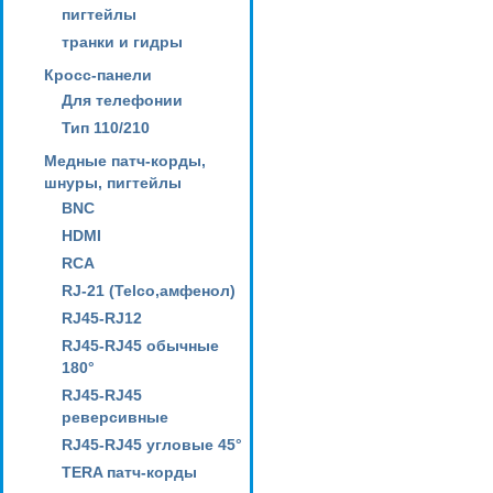
пигтейлы
транки и гидры
Кросс-панели
Для телефонии
Тип 110/210
Медные патч-корды,
шнуры, пигтейлы
BNC
HDMI
RCA
RJ-21 (Telco,амфенол)
RJ45-RJ12
RJ45-RJ45 обычные
180°
RJ45-RJ45
реверсивные
RJ45-RJ45 угловые 45°
TERA патч-корды