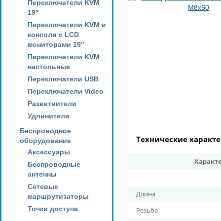
Переключатели KVM
19"
Переключатели KVM и
консоли с LCD
мониторами 19"
Переключатели KVM
настольные
Переключатели USB
Переключатели Video
Разветвители
Удлинители
Беспроводное
Технические характ
оборудование
Аксессуары
Характ
Беспроводные
антенны
Сетевые
Длина
маршрутизаторы
Точки доступа
Резьба