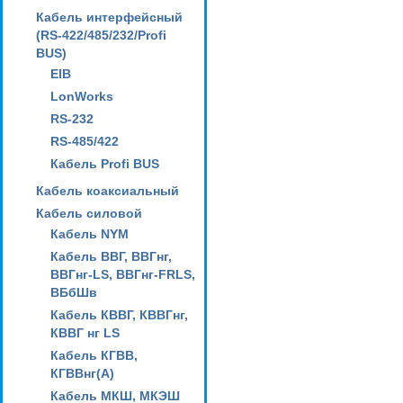
Кабель интерфейсный
(RS-422/485/232/Profi
BUS)
EIB
LonWorks
RS-232
RS-485/422
Кабель Profi BUS
Кабель коаксиальный
Кабель силовой
Кабель NYM
Кабель ВВГ, ВВГнг,
ВВГнг-LS, ВВГнг-FRLS,
ВБбШв
Кабель КВВГ, КВВГнг,
КВВГ нг LS
Кабель КГВВ,
КГВВнг(А)
Кабель МКШ, МКЭШ