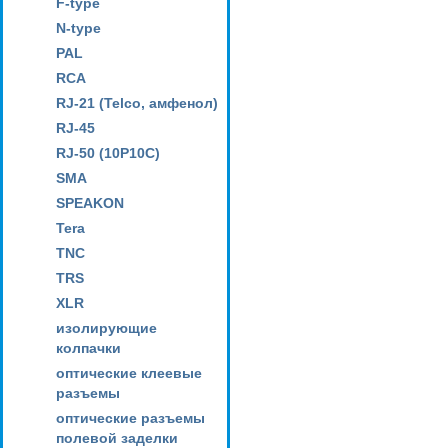
F-type
N-type
PAL
RCA
RJ-21 (Telco, амфенол)
RJ-45
RJ-50 (10P10C)
SMA
SPEAKON
Tera
TNC
TRS
XLR
изолирующие
колпачки
оптические клеевые
разъемы
оптические разъемы
полевой заделки