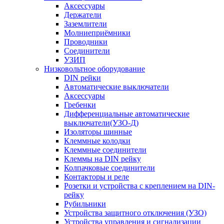
Аксессуары
Держатели
Заземлители
Молниеприёмники
Проводники
Соединители
УЗИП
Низковольтное оборудование
DIN рейки
Автоматические выключатели
Аксессуары
Гребенки
Дифференциальные автоматические
выключатели(УЗО-Д)
Изоляторы шинные
Клеммные колодки
Клеммные соединители
Клеммы на DIN рейку
Колпачковые соединители
Контакторы и реле
Розетки и устройства с креплением на DIN-
рейку
Рубильники
Устройства защитного отключения (УЗО)
Устройства управления и сигнализации