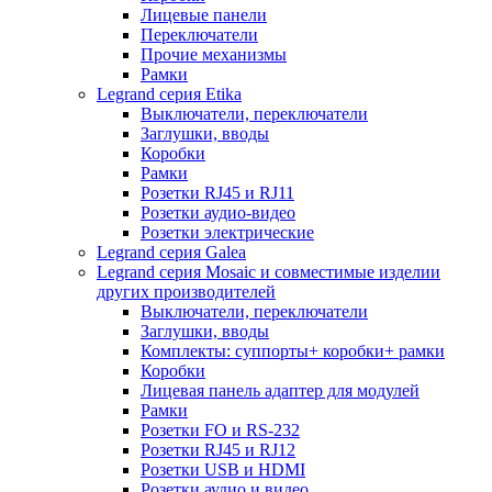
Лицевые панели
Переключатели
Прочие механизмы
Рамки
Legrand серия Etika
Выключатели, переключатели
Заглушки, вводы
Коробки
Рамки
Розетки RJ45 и RJ11
Розетки аудио-видео
Розетки электрические
Legrand серия Galea
Legrand серия Mosaic и совместимые изделии
других производителей
Выключатели, переключатели
Заглушки, вводы
Комплекты: суппорты+ коробки+ рамки
Коробки
Лицевая панель адаптер для модулей
Рамки
Розетки FO и RS-232
Розетки RJ45 и RJ12
Розетки USB и HDMI
Розетки аудио и видео