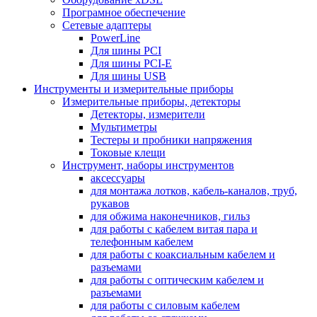
Програмное обеспечение
Сетевые адаптеры
PowerLine
Для шины PCI
Для шины PCI-E
Для шины USB
Инструменты и измерительные приборы
Измерительные приборы, детекторы
Детекторы, измерители
Мультиметры
Тестеры и пробники напряжения
Токовые клещи
Инструмент, наборы инструментов
аксессуары
для монтажа лотков, кабель-каналов, труб,
рукавов
для обжима наконечников, гильз
для работы с кабелем витая пара и
телефонным кабелем
для работы с коаксиальным кабелем и
разъемами
для работы с оптическим кабелем и
разъемами
для работы с силовым кабелем