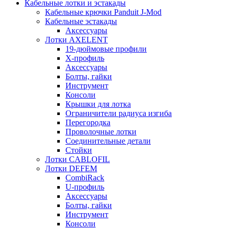
Кабельные лотки и эстакады
Кабельные крючки Panduit J-Mod
Кабельные эстакады
Аксессуары
Лотки AXELENT
19-дюймовые профили
X-профиль
Аксессуары
Болты, гайки
Инструмент
Консоли
Крышки для лотка
Ограничители радиуса изгиба
Перегородка
Проволочные лотки
Соединительные детали
Стойки
Лотки CABLOFIL
Лотки DEFEM
CombiRack
U-профиль
Аксессуары
Болты, гайки
Инструмент
Консоли