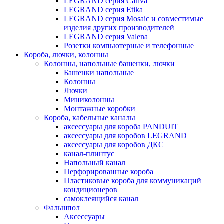
LEGRAND серия Cariva
LEGRAND серия Etika
LEGRAND серия Mosaic и совместимые
изделия других производителей
LEGRAND серия Valena
Розетки компьютерные и телефонные
Короба, лючки, колонны
Колонны, напольные башенки, лючки
Башенки напольные
Колонны
Лючки
Миниколонны
Монтажные коробки
Короба, кабельные каналы
аксессуары для короба PANDUIT
аксессуары для коробов LEGRAND
аксессуары для коробов ДКС
канал-плинтус
Напольный канал
Перфорированные короба
Пластиковые короба для коммуникаций
кондиционеров
самоклеящийся канал
Фальшпол
Аксессуары