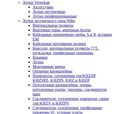
Лотки Vergokan
Аксессуары
Лотки лестничные
Лотки перфорированные
Лотки лестничного типа Wibe
Вертикальные подвесы
Винтовые пары, анкерные болты
Кабельные прижимные скобы A и R, вставки
EM
Кабельные протяжные ролики
Консоли, вертикальные подвесы 7/7L,
подкладки, профильные прижимы
Крышки
Лотки
Монтажные шины
Опорные кронштейны
Поовороты, сочленения для KHZSP,
KHZSPZ, KHZPS, KHZ и KHZP
Потолочные кронштейны, опоры,
потолочные платы, укосины, соединители
шин
Соединители, сочленения, повороты, связи
для KHZV и KHZPV
Соединители, сочленения, профильные
прижимы 41, угловые платы