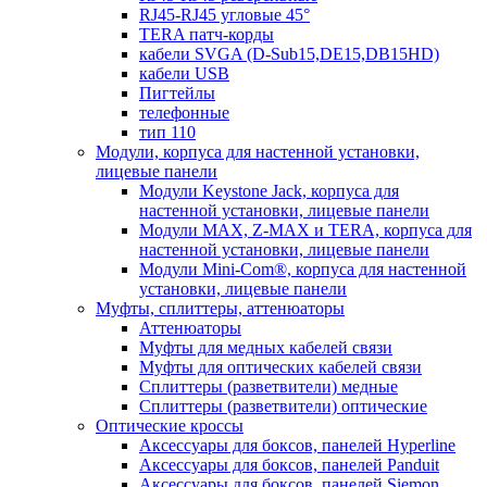
RJ45-RJ45 угловые 45°
TERA патч-корды
кабели SVGA (D-Sub15,DE15,DB15HD)
кабели USB
Пигтейлы
телефонные
тип 110
Модули, корпуса для настенной установки,
лицевые панели
Модули Keystone Jack, корпуса для
настенной установки, лицевые панели
Модули MAX, Z-MAX и TERA, корпуса для
настенной установки, лицевые панели
Модули Mini-Com®, корпуса для настенной
установки, лицевые панели
Муфты, сплиттеры, аттенюаторы
Аттенюаторы
Муфты для медных кабелей связи
Муфты для оптических кабелей связи
Сплиттеры (разветвители) медные
Сплиттеры (разветвители) оптические
Оптические кроссы
Аксессуары для боксов, панелей Hyperline
Аксессуары для боксов, панелей Panduit
Аксессуары для боксов, панелей Siemon