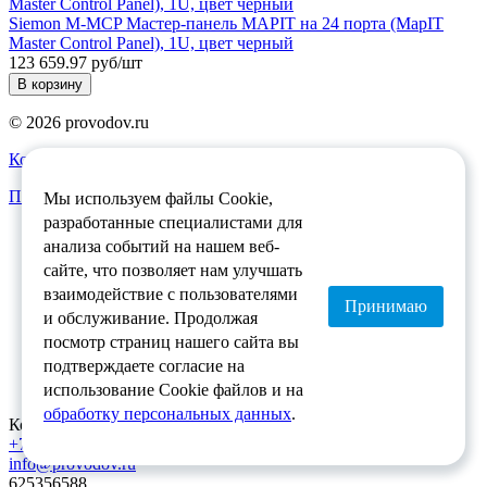
Siemon M-MCP Мастер-панель MAPIT на 24 порта (MapIT
Master Control Panel), 1U, цвет черный
123 659.97 руб/шт
В корзину
© 2026 provodov.ru
Контактная информация
Политика обработка персональных данных
Мы используем файлы Cookie,
разработанные специалистами для
Как купить
анализа событий на нашем веб-
Доставка
сайте, что позволяет нам улучшать
О магазине
Гарантия
взаимодействие с пользователями
Принимаю
и обслуживание. Продолжая
Каталог
посмотр страниц нашего сайта вы
Решения
подтверждаете согласие на
Услуги
Новости
использование Cookie файлов и на
обработку персональных данных
.
Контактный телефон:
+7 (8422) 75-29-39
info@provodov.ru
625356588