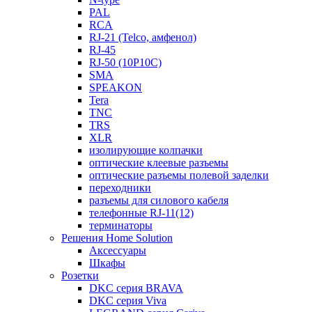
PAL
RCA
RJ-21 (Telco, амфенол)
RJ-45
RJ-50 (10P10C)
SMA
SPEAKON
Tera
TNC
TRS
XLR
изолирующие колпачки
оптические клеевые разъемы
оптические разъемы полевой заделки
переходники
разъемы для силового кабеля
телефонные RJ-11(12)
терминаторы
Решения Home Solution
Аксессуары
Шкафы
Розетки
DKC серия BRAVA
DKC серия Viva