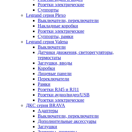
Розетки электрические
Суппорты
Legrand серия Plexo
Выключатели, переключатели
Накладные коробки
Розетки электрические
Суппорты, рамки
Legrand серия Valena
Выключатели
Датчики движения, светорегуляторы,
термостаты
Заглушки, вводы
Коробки
Лицевые панели
Переключатели
Рамки
Розетки RJ45 и RJ11
Розетки аудио/видео/USB
Розетки электрические
ДКС серия BRAVA
Адаптеры
Выключатели, переключатели
Дополнительные аксессуары
Заглушки
Зуммеры, диммеры