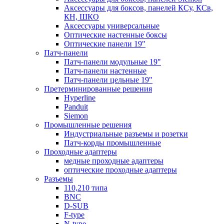
Аксессуары для боксов, панелей КСу, КСв,
КН, ШКО
Аксессуары универсальные
Оптические настенные боксы
Оптические панели 19"
Патч-панели
Патч-панели модульные 19"
Патч-панели настенные
Патч-панели цельные 19"
Претерминированные решения
Hyperline
Panduit
Siemon
Промышленные решения
Индустриальные разъемы и розетки
Патч-корды промышленные
Проходные адаптеры
медные проходные адаптеры
оптические проходные адаптеры
Разъемы
110,210 типа
BNC
D-SUB
F-type
N-type