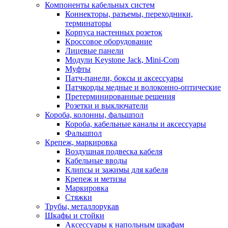
Компоненты кабельных систем
Коннекторы, разъемы, переходники,
терминаторы
Корпуса настенных розеток
Кроссовое оборудование
Лицевые панели
Модули Keystone Jack, Mini-Com
Муфты
Патч-панели, боксы и аксессуары
Патчкорды медные и волоконно-оптические
Претерминированные решения
Розетки и выключатели
Короба, колонны, фальшпол
Короба, кабельные каналы и аксессуары
Фальшпол
Крепеж, маркировка
Воздушная подвеска кабеля
Кабельные вводы
Клипсы и зажимы для кабеля
Крепеж и метизы
Маркировка
Стяжки
Трубы, металлорукав
Шкафы и стойки
Аксессуары к напольным шкафам