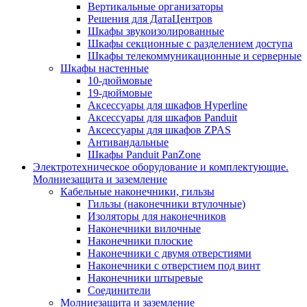
Вертикальные организаторы
Решения для ДатаЦентров
Шкафы звукоизолированные
Шкафы секционные с разделением доступа
Шкафы телекоммуникационные и серверные
Шкафы настенные
10-дюймовые
19-дюймовые
Аксессуары для шкафов Hyperline
Аксессуары для шкафов Panduit
Аксессуары для шкафов ZPAS
Антивандальные
Шкафы Panduit PanZone
Электротехническое оборудование и комплектующие.
Молниезащита и заземление
Кабельные наконечники, гильзы
Гильзы (наконечники втулочные)
Изоляторы для наконечников
Наконечники вилочные
Наконечники плоские
Наконечники с двумя отверстиями
Наконечники с отверстием под винт
Наконечники штыревые
Соединители
Молниезащита и заземление