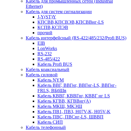
Кабель для промышленных сетей (Industrial
Ethernet)
Кабель для систем сигнализации
J-Y(ST)Y
КПСВВ,КПСВЭВ,КПСВВнг-LS
КСПВ,КСПЭВ
прочий
Кабель интерфейсный (RS-422/485/232/Profi BUS)
EIB
LonWorks
RS-232
RS-485/422
Кабель Profi BUS
Кабель коаксиальный
Кабель силовой
Кабель NYM
Кабель ВВГ, ВВГнг, ВВГнг-LS, ВВГнг-
FRLS, ВБбШв
Кабель КВВГ, КВВГнг, КВВГ нг LS
Кабель КГВВ, КГВВнг(А)
Кабель МКШ, МКЭШ
Кабель ПВ1, ПВ3, H07V-K, H05V-K
Кабель ПВС, ПВСнг-LS, ШВВП
Кабель СИП
Кабель телефонный