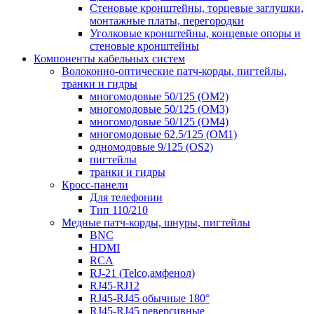
Стеновые кронштейны, торцевые заглушки,
монтажные платы, перегородки
Уголковые кронштейны, концевые опоры и
стеновые кронштейны
Компоненты кабельных систем
Волоконно-оптические патч-корды, пигтейлы,
транки и гидры
многомодовые 50/125 (OM2)
многомодовые 50/125 (OM3)
многомодовые 50/125 (OM4)
многомодовые 62.5/125 (OM1)
одномодовые 9/125 (OS2)
пигтейлы
транки и гидры
Кросс-панели
Для телефонии
Тип 110/210
Медные патч-корды, шнуры, пигтейлы
BNC
HDMI
RCA
RJ-21 (Telco,амфенол)
RJ45-RJ12
RJ45-RJ45 обычные 180°
RJ45-RJ45 реверсивные