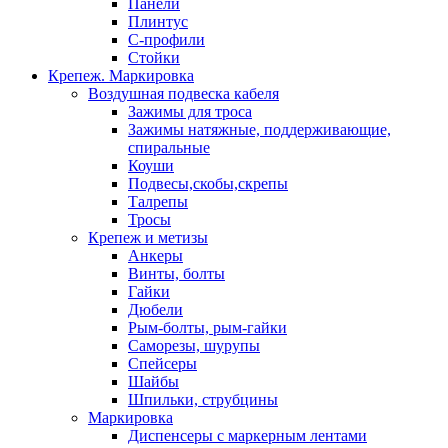
Панели
Плинтус
С-профили
Стойки
Крепеж. Маркировка
Воздушная подвеска кабеля
Зажимы для троса
Зажимы натяжные, поддерживающие,
спиральные
Коуши
Подвесы,скобы,скрепы
Талрепы
Тросы
Крепеж и метизы
Анкеры
Винты, болты
Гайки
Дюбели
Рым-болты, рым-гайки
Саморезы, шурупы
Спейсеры
Шайбы
Шпильки, струбцины
Маркировка
Диспенсеры с маркерным лентами