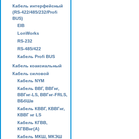
Кабель интерфейсный
(RS-422/485/232/Profi
BUS)
EIB
LonWorks
RS-232
RS-485/422
Кабель Profi BUS
Кабель коаксиальный
Кабель силовой
Кабель NYM
Кабель ВВГ, ВВГнг,
ВВГнг-LS, ВВГнг-FRLS,
ВБбШв
Кабель КВВГ, КВВГнг,
КВВГ нг LS
Кабель КГВВ,
КГВВнг(А)
Кабель МКШ, МКЭШ