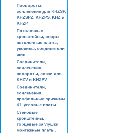
Поовороты,
сочленения для KHZSP,
KHZSPZ, KHZPS, KHZ и
KHZP
Потолочные
кронштейны, опоры,
потолочные платы,
укосины, соединители
шин
Соединители,
сочленения,
повороты, связи для
KHZV и KHZPV
Соединители,
сочленения,
профильные прижимы
41, угловые платы
Стеновые
кронштейны,
торцевые заглушки,
монтажные платы,