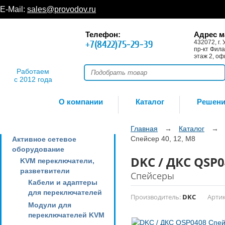
E-Mail:
sales@provodov.ru
Телефон:
Адрес м
+7(8422)75-29-39
432072, г. 
пр-кт Фила
этаж 2, оф
Работаем
с 2012 года
О компании
Каталог
Решен
Главная
→
Каталог
→
Спейсер 40, 12, М8
Активное сетевое
оборудование
DKC / ДКС QSP0
KVM переключатели,
разветвители
Спейсеры
Кабели и адаптеры
для переключателей
Производитель:
DKC
Артик
Модули для
переключателей KVM