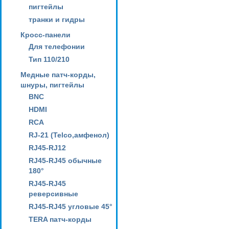
пигтейлы
транки и гидры
Кросс-панели
Для телефонии
Тип 110/210
Медные патч-корды,
шнуры, пигтейлы
BNC
HDMI
RCA
RJ-21 (Telco,амфенол)
RJ45-RJ12
RJ45-RJ45 обычные
180°
RJ45-RJ45
реверсивные
RJ45-RJ45 угловые 45°
TERA патч-корды