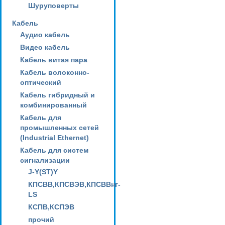
Шуруповерты
Кабель
Аудио кабель
Видео кабель
Кабель витая пара
Кабель волоконно-
оптический
Кабель гибридный и
комбинированный
Кабель для
промышленных сетей
(Industrial Ethernet)
Кабель для систем
сигнализации
J-Y(ST)Y
КПСВВ,КПСВЭВ,КПСВВнг-
LS
КСПВ,КСПЭВ
прочий