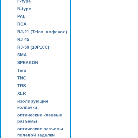
F-type
N-type
PAL
RCA
RJ-21 (Telco, амфенол)
RJ-45
RJ-50 (10P10C)
SMA
SPEAKON
Tera
TNC
TRS
XLR
изолирующие
колпачки
оптические клеевые
разъемы
оптические разъемы
полевой заделки