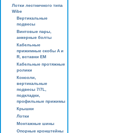
Лотки лестничного типа
Wibe
Вертикальные
подвесы
Винтовые пары,
анкерные болты
Кабельные
прижимные скобы A и
R, вставки EM
Кабельные протяжные
ролики
Консоли,
вертикальные
подвесы 7/7L,
подкладки,
профильные прижимы
Крышки
Лотки
Монтажные шины
Опорные кронштейны