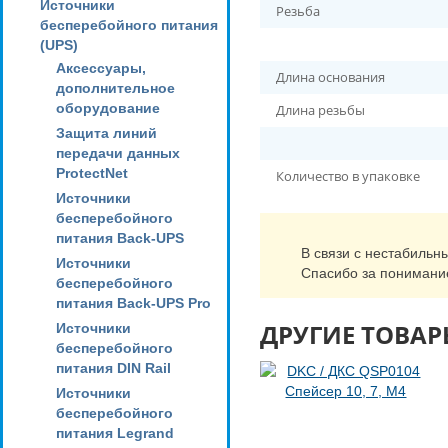
Источники
Резьба
бесперебойного питания
(UPS)
Аксессуары,
Длина основания
дополнительное
оборудование
Длина резьбы
Защита линий
передачи данных
ProtectNet
Количество в упаковке
Источники
бесперебойного
питания Back-UPS
В связи с нестабильн
Источники
Спасибо за понимани
бесперебойного
питания Back-UPS Pro
ДРУГИЕ ТОВАР
Источники
бесперебойного
питания DIN Rail
Источники
бесперебойного
питания Legrand