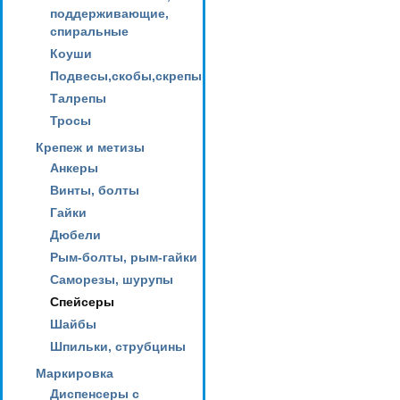
поддерживающие,
спиральные
Коуши
Подвесы,скобы,скрепы
Талрепы
Тросы
Крепеж и метизы
Анкеры
Винты, болты
Гайки
Дюбели
Рым-болты, рым-гайки
Саморезы, шурупы
Спейсеры
Шайбы
Шпильки, струбцины
Маркировка
Диспенсеры с