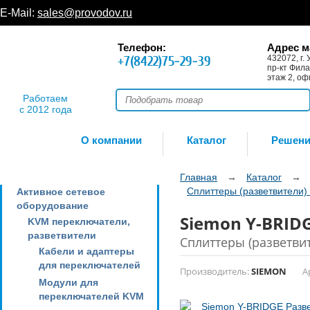
E-Mail:
sales@provodov.ru
Телефон:
Адрес м
+7(8422)75-29-39
432072, г. 
пр-кт Фила
этаж 2, оф
Работаем
с 2012 года
О компании
Каталог
Решен
Главная
→
Каталог
→
Сплиттеры (разветвители
Активное сетевое
оборудование
Siemon Y-BRIDG
KVM переключатели,
разветвители
Сплиттеры (разветви
Кабели и адаптеры
для переключателей
Производитель:
SIEMON
А
Модули для
переключателей KVM