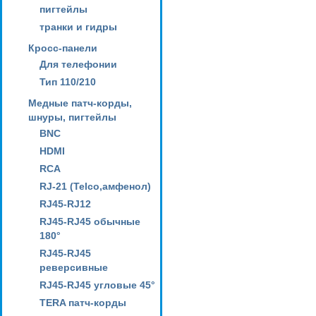
пигтейлы
транки и гидры
Кросс-панели
Для телефонии
Тип 110/210
Медные патч-корды,
шнуры, пигтейлы
BNC
HDMI
RCA
RJ-21 (Telco,амфенол)
RJ45-RJ12
RJ45-RJ45 обычные
180°
RJ45-RJ45
реверсивные
RJ45-RJ45 угловые 45°
TERA патч-корды