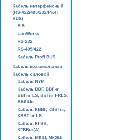
Кабель интерфейсный
(RS-422/485/232/Profi
BUS)
EIB
LonWorks
RS-232
RS-485/422
Кабель Profi BUS
Кабель коаксиальный
Кабель силовой
Кабель NYM
Кабель ВВГ, ВВГнг,
ВВГнг-LS, ВВГнг-FRLS,
ВБбШв
Кабель КВВГ, КВВГнг,
КВВГ нг LS
Кабель КГВВ,
КГВВнг(А)
Кабель МКШ, МКЭШ