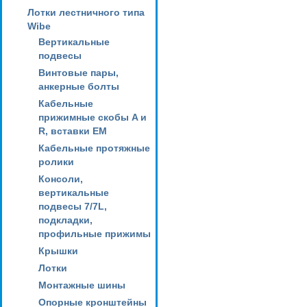
Лотки лестничного типа
Wibe
Вертикальные
подвесы
Винтовые пары,
анкерные болты
Кабельные
прижимные скобы A и
R, вставки EM
Кабельные протяжные
ролики
Консоли,
вертикальные
подвесы 7/7L,
подкладки,
профильные прижимы
Крышки
Лотки
Монтажные шины
Опорные кронштейны