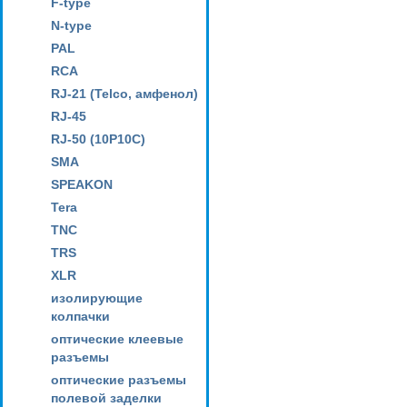
F-type
N-type
PAL
RCA
RJ-21 (Telco, амфенол)
RJ-45
RJ-50 (10P10C)
SMA
SPEAKON
Tera
TNC
TRS
XLR
изолирующие
колпачки
оптические клеевые
разъемы
оптические разъемы
полевой заделки