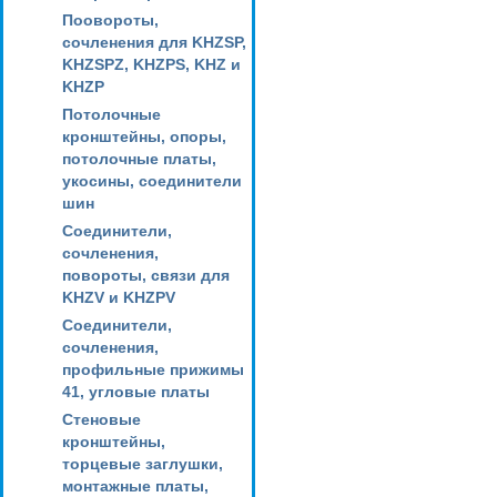
Поовороты,
сочленения для KHZSP,
KHZSPZ, KHZPS, KHZ и
KHZP
Потолочные
кронштейны, опоры,
потолочные платы,
укосины, соединители
шин
Соединители,
сочленения,
повороты, связи для
KHZV и KHZPV
Соединители,
сочленения,
профильные прижимы
41, угловые платы
Стеновые
кронштейны,
торцевые заглушки,
монтажные платы,