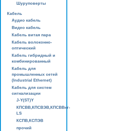
Шуруповерты
Кабель
Аудио кабель
Видео кабель
Кабель витая пара
Кабель волоконно-
оптический
Кабель гибридный и
комбинированный
Кабель для
промышленных сетей
(Industrial Ethernet)
Кабель для систем
сигнализации
J-Y(ST)Y
КПСВВ,КПСВЭВ,КПСВВнг-
LS
КСПВ,КСПЭВ
прочий