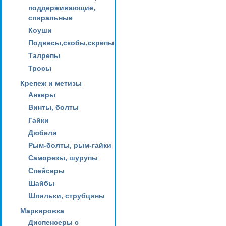
поддерживающие,
спиральные
Коуши
Подвесы,скобы,скрепы
Талрепы
Тросы
Крепеж и метизы
Анкеры
Винты, болты
Гайки
Дюбели
Рым-болты, рым-гайки
Саморезы, шурупы
Спейсеры
Шайбы
Шпильки, струбцины
Маркировка
Диспенсеры с