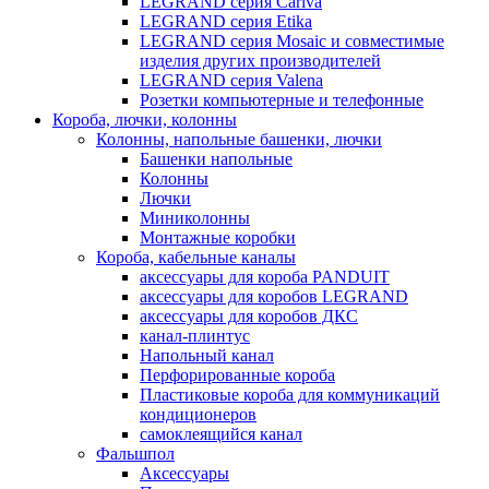
LEGRAND серия Cariva
LEGRAND серия Etika
LEGRAND серия Mosaic и совместимые
изделия других производителей
LEGRAND серия Valena
Розетки компьютерные и телефонные
Короба, лючки, колонны
Колонны, напольные башенки, лючки
Башенки напольные
Колонны
Лючки
Миниколонны
Монтажные коробки
Короба, кабельные каналы
аксессуары для короба PANDUIT
аксессуары для коробов LEGRAND
аксессуары для коробов ДКС
канал-плинтус
Напольный канал
Перфорированные короба
Пластиковые короба для коммуникаций
кондиционеров
самоклеящийся канал
Фальшпол
Аксессуары