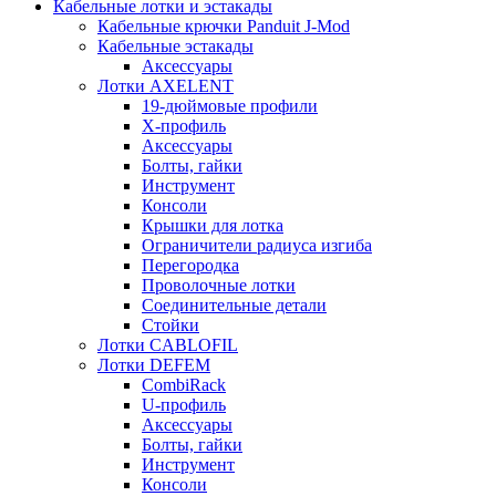
Кабельные лотки и эстакады
Кабельные крючки Panduit J-Mod
Кабельные эстакады
Аксессуары
Лотки AXELENT
19-дюймовые профили
X-профиль
Аксессуары
Болты, гайки
Инструмент
Консоли
Крышки для лотка
Ограничители радиуса изгиба
Перегородка
Проволочные лотки
Соединительные детали
Стойки
Лотки CABLOFIL
Лотки DEFEM
CombiRack
U-профиль
Аксессуары
Болты, гайки
Инструмент
Консоли