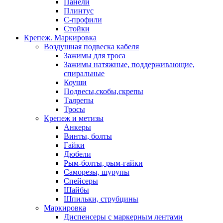
Панели
Плинтус
С-профили
Стойки
Крепеж. Маркировка
Воздушная подвеска кабеля
Зажимы для троса
Зажимы натяжные, поддерживающие,
спиральные
Коуши
Подвесы,скобы,скрепы
Талрепы
Тросы
Крепеж и метизы
Анкеры
Винты, болты
Гайки
Дюбели
Рым-болты, рым-гайки
Саморезы, шурупы
Спейсеры
Шайбы
Шпильки, струбцины
Маркировка
Диспенсеры с маркерным лентами