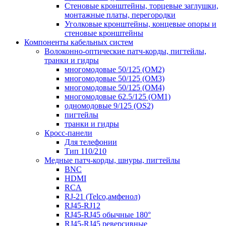
Стеновые кронштейны, торцевые заглушки,
монтажные платы, перегородки
Уголковые кронштейны, концевые опоры и
стеновые кронштейны
Компоненты кабельных систем
Волоконно-оптические патч-корды, пигтейлы,
транки и гидры
многомодовые 50/125 (OM2)
многомодовые 50/125 (OM3)
многомодовые 50/125 (OM4)
многомодовые 62.5/125 (OM1)
одномодовые 9/125 (OS2)
пигтейлы
транки и гидры
Кросс-панели
Для телефонии
Тип 110/210
Медные патч-корды, шнуры, пигтейлы
BNC
HDMI
RCA
RJ-21 (Telco,амфенол)
RJ45-RJ12
RJ45-RJ45 обычные 180°
RJ45-RJ45 реверсивные