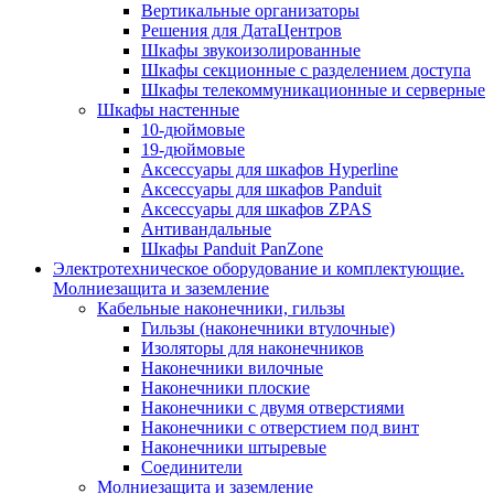
Вертикальные организаторы
Решения для ДатаЦентров
Шкафы звукоизолированные
Шкафы секционные с разделением доступа
Шкафы телекоммуникационные и серверные
Шкафы настенные
10-дюймовые
19-дюймовые
Аксессуары для шкафов Hyperline
Аксессуары для шкафов Panduit
Аксессуары для шкафов ZPAS
Антивандальные
Шкафы Panduit PanZone
Электротехническое оборудование и комплектующие.
Молниезащита и заземление
Кабельные наконечники, гильзы
Гильзы (наконечники втулочные)
Изоляторы для наконечников
Наконечники вилочные
Наконечники плоские
Наконечники с двумя отверстиями
Наконечники с отверстием под винт
Наконечники штыревые
Соединители
Молниезащита и заземление