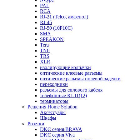
PAL
RCA
RJ-21 (Telco, амфенол)
RJ-45
RJ-50 (10P10C)
SMA
SPEAKON
Tera
TNC
TRS
XLR
изолирующие колпачки
оптические клеевые разъемы
оптические разъемы полевой заделки
переходники
разъемы для силового кабеля
телефонные RJ-11(12)
терминаторы
Решения Home Solution
Аксессуары
Шкафы
Розетки
DKC серия BRAVA
DKC серия Viva