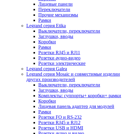
Лицевые панели
Переключатели
Прочие механизмы
Рамки
Legrand серия Etika
Выключатели, переключатели
Заглушки, вводы
Коробки
Рамки
Розетки RJ45 и RJ11
Розетки аудио-видео
Розетки электрические
Legrand серия Galea
Legrand серия Mosaic и совместимые изделии
других производителей
Выключатели, переключатели
Заглушки, вводы
Комплекты: суппорты+ коробки+ рамки
Коробки
Лицевая панель адаптер для модулей
Рамки
Розетки FO и RS-232
Розетки RJ45 и RJ12
Розетки USB и HDMI
Розетки аудио и видео