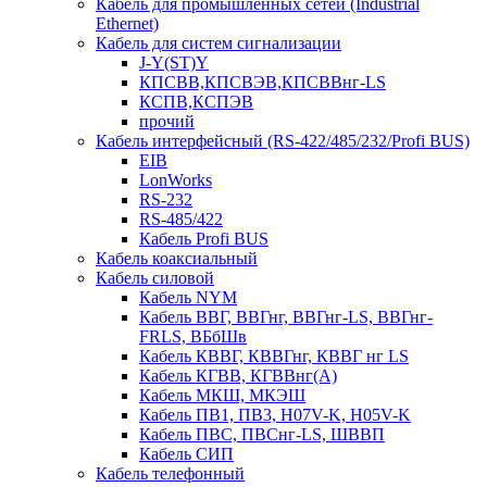
Кабель для промышленных сетей (Industrial
Ethernet)
Кабель для систем сигнализации
J-Y(ST)Y
КПСВВ,КПСВЭВ,КПСВВнг-LS
КСПВ,КСПЭВ
прочий
Кабель интерфейсный (RS-422/485/232/Profi BUS)
EIB
LonWorks
RS-232
RS-485/422
Кабель Profi BUS
Кабель коаксиальный
Кабель силовой
Кабель NYM
Кабель ВВГ, ВВГнг, ВВГнг-LS, ВВГнг-
FRLS, ВБбШв
Кабель КВВГ, КВВГнг, КВВГ нг LS
Кабель КГВВ, КГВВнг(А)
Кабель МКШ, МКЭШ
Кабель ПВ1, ПВ3, H07V-K, H05V-K
Кабель ПВС, ПВСнг-LS, ШВВП
Кабель СИП
Кабель телефонный