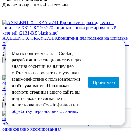
Другие товары в этой категории
AXELENT X-TRAY 2731 Кронштейн для подвеса на шпильке
X31 TR/120-220, оцинкованно-хромированный, черный (2131-
BZ black zinc)
Мы используем файлы Cookie,
246.50 руб /шт
разработанные специалистами для
В корзину
анализа событий на нашем веб-
сайте, что позволяет нам улучшать
взаимодействие с пользователями
Принимаю
и обслуживание. Продолжая
AXELENT X-TRAY 2112-480 Стойка поворотная X12/480,
посмотр страниц нашего сайта вы
оцинкованно-хромированная
подтверждаете согласие на
2 711.49 руб /шт
использование Cookie файлов и на
В корзину
обработку персональных данных
.
AXELENT X-TRAY 2114-280 Стойка L-образная X14/280,
оцинкованно-хромированная