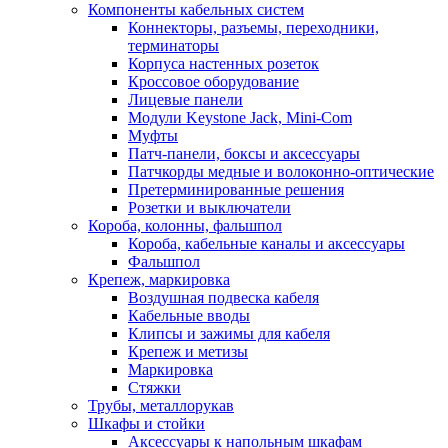
Компоненты кабельных систем
Коннекторы, разъемы, переходники,
терминаторы
Корпуса настенных розеток
Кроссовое оборудование
Лицевые панели
Модули Keystone Jack, Mini-Com
Муфты
Патч-панели, боксы и аксессуары
Патчкорды медные и волоконно-оптические
Претерминированные решения
Розетки и выключатели
Короба, колонны, фальшпол
Короба, кабельные каналы и аксессуары
Фальшпол
Крепеж, маркировка
Воздушная подвеска кабеля
Кабельные вводы
Клипсы и зажимы для кабеля
Крепеж и метизы
Маркировка
Стяжки
Трубы, металлорукав
Шкафы и стойки
Аксессуары к напольным шкафам