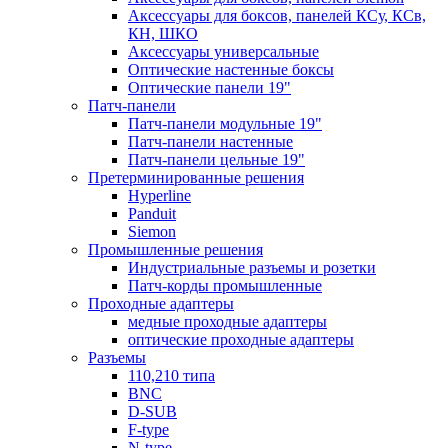
Аксессуары для боксов, панелей КСу, КСв,
КН, ШКО
Аксессуары универсальные
Оптические настенные боксы
Оптические панели 19"
Патч-панели
Патч-панели модульные 19"
Патч-панели настенные
Патч-панели цельные 19"
Претерминированные решения
Hyperline
Panduit
Siemon
Промышленные решения
Индустриальные разъемы и розетки
Патч-корды промышленные
Проходные адаптеры
медные проходные адаптеры
оптические проходные адаптеры
Разъемы
110,210 типа
BNC
D-SUB
F-type
N-type