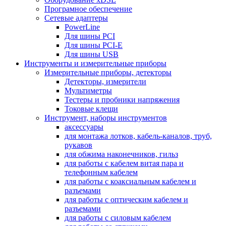
Програмное обеспечение
Сетевые адаптеры
PowerLine
Для шины PCI
Для шины PCI-E
Для шины USB
Инструменты и измерительные приборы
Измерительные приборы, детекторы
Детекторы, измерители
Мультиметры
Тестеры и пробники напряжения
Токовые клещи
Инструмент, наборы инструментов
аксессуары
для монтажа лотков, кабель-каналов, труб,
рукавов
для обжима наконечников, гильз
для работы с кабелем витая пара и
телефонным кабелем
для работы с коаксиальным кабелем и
разъемами
для работы с оптическим кабелем и
разъемами
для работы с силовым кабелем