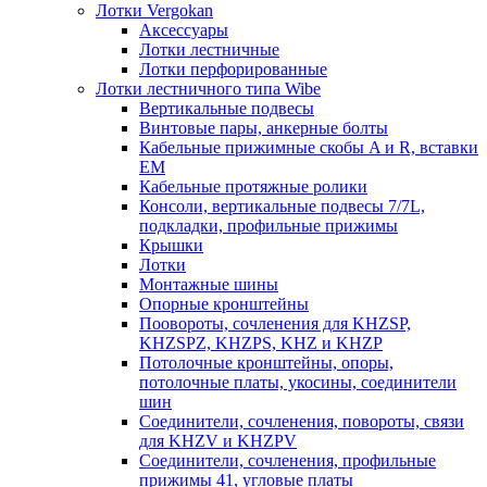
Лотки Vergokan
Аксессуары
Лотки лестничные
Лотки перфорированные
Лотки лестничного типа Wibe
Вертикальные подвесы
Винтовые пары, анкерные болты
Кабельные прижимные скобы A и R, вставки
EM
Кабельные протяжные ролики
Консоли, вертикальные подвесы 7/7L,
подкладки, профильные прижимы
Крышки
Лотки
Монтажные шины
Опорные кронштейны
Поовороты, сочленения для KHZSP,
KHZSPZ, KHZPS, KHZ и KHZP
Потолочные кронштейны, опоры,
потолочные платы, укосины, соединители
шин
Соединители, сочленения, повороты, связи
для KHZV и KHZPV
Соединители, сочленения, профильные
прижимы 41, угловые платы