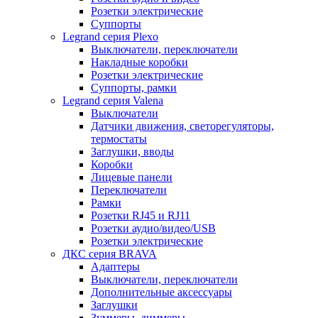
Розетки электрические
Суппорты
Legrand серия Plexo
Выключатели, переключатели
Накладные коробки
Розетки электрические
Суппорты, рамки
Legrand серия Valena
Выключатели
Датчики движения, светорегуляторы,
термостаты
Заглушки, вводы
Коробки
Лицевые панели
Переключатели
Рамки
Розетки RJ45 и RJ11
Розетки аудио/видео/USB
Розетки электрические
ДКС серия BRAVA
Адаптеры
Выключатели, переключатели
Дополнительные аксессуары
Заглушки
Зуммеры, диммеры