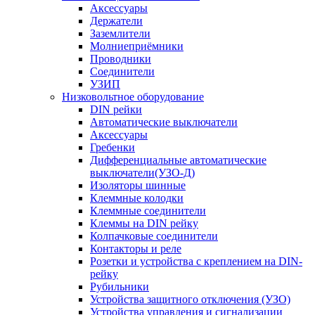
Аксессуары
Держатели
Заземлители
Молниеприёмники
Проводники
Соединители
УЗИП
Низковольтное оборудование
DIN рейки
Автоматические выключатели
Аксессуары
Гребенки
Дифференциальные автоматические
выключатели(УЗО-Д)
Изоляторы шинные
Клеммные колодки
Клеммные соединители
Клеммы на DIN рейку
Колпачковые соединители
Контакторы и реле
Розетки и устройства с креплением на DIN-
рейку
Рубильники
Устройства защитного отключения (УЗО)
Устройства управления и сигнализации