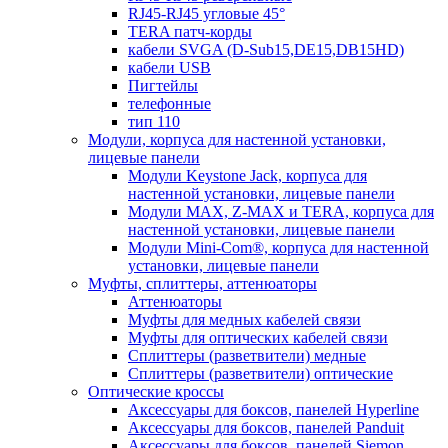
RJ45-RJ45 угловые 45°
TERA патч-корды
кабели SVGA (D-Sub15,DE15,DB15HD)
кабели USB
Пигтейлы
телефонные
тип 110
Модули, корпуса для настенной установки,
лицевые панели
Модули Keystone Jack, корпуса для
настенной установки, лицевые панели
Модули MAX, Z-MAX и TERA, корпуса для
настенной установки, лицевые панели
Модули Mini-Com®, корпуса для настенной
установки, лицевые панели
Муфты, сплиттеры, аттенюаторы
Аттенюаторы
Муфты для медных кабелей связи
Муфты для оптических кабелей связи
Сплиттеры (разветвители) медные
Сплиттеры (разветвители) оптические
Оптические кроссы
Аксессуары для боксов, панелей Hyperline
Аксессуары для боксов, панелей Panduit
Аксессуары для боксов, панелей Siemon