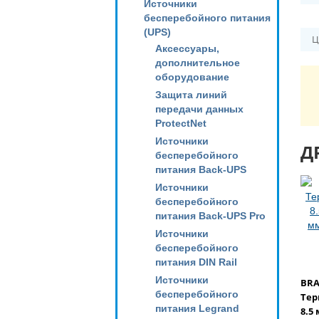
Источники
бесперебойного питания
(UPS)
Ц
Аксессуары,
дополнительное
оборудование
Защита линий
передачи данных
ProtectNet
Источники
Д
бесперебойного
питания Back-UPS
Источники
бесперебойного
питания Back-UPS Pro
Источники
бесперебойного
питания DIN Rail
Источники
BRA
бесперебойного
Тер
питания Legrand
8.5 