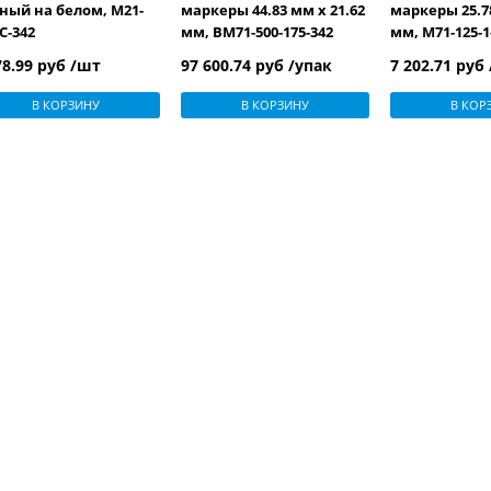
ный на белом, M21-
маркеры 44.83 мм х 21.62
маркеры 25.78
C-342
мм, BM71-500-175-342
мм, M71-125-1
(аналог на TLS/HM BPSPT-
на TLS/HM PSP
78.99 руб /шт
97 600.74 руб /упак
7 202.71 руб
500-175-WT)
В КОРЗИНУ
В КОРЗИНУ
В КОР