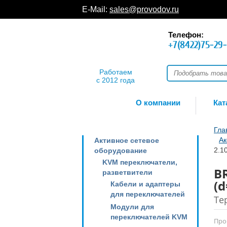
E-Mail:
sales@provodov.ru
Телефон:
+7(8422)75-29
Работаем
с 2012 года
О компании
Кат
Гла
Ак
Активное сетевое
2.1
оборудование
KVM переключатели,
B
разветвители
(d
Кабели и адаптеры
для переключателей
Те
Модули для
переключателей KVM
Про