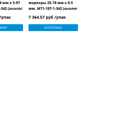
 мм х 5.97
маркеры 25.78 мм х 8.5
-342 (аналог
мм, M71-187-1-342 (аналог
T-125-1-WT)
на TLS/HM PSPT-187-1-WT)
 /упак
7 364.57 руб /упак
ЗИНУ
В КОРЗИНУ