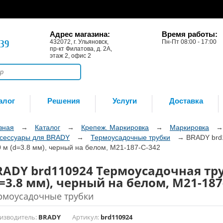
Адрес магазина:
Время работы:
-39
432072, г. Ульяновск,
Пн-Пт 08:00 - 17:00
пр-кт Филатова, д. 2А,
этаж 2, офис 2
алог
Решения
Услуги
Доставка
вная
→
Каталог
→
Крепеж. Маркировка
→
Маркировка
сессуары для BRADY
→
Термоусадочные трубки
→
BRADY brd1
0 м (d=3.8 мм), черный на белом, M21-187-C-342
RADY brd110924 Термоусадочная труб
=3.8 мм), черный на белом, M21-187
рмоусадочные трубки
изводитель:
BRADY
Артикул:
brd110924