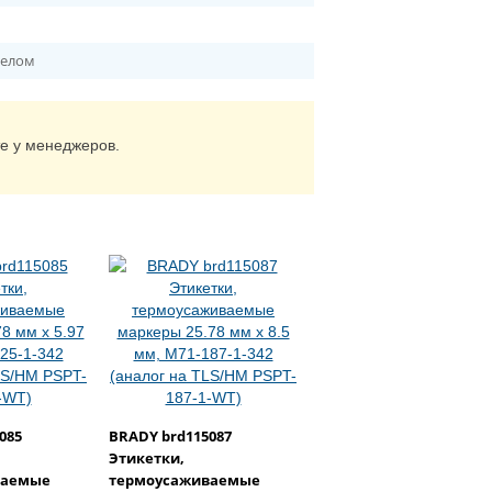
белом
те у менеджеров.
085
BRADY brd115087
Этикетки,
ваемые
термоусаживаемые