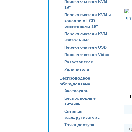
Переключатели KVM
19"
Переключатели KVM и
консоли с LCD
мониторами 19"
Переключатели KVM
настольные
Переключатели USB
Переключатели Video
Разветвители
Удлинители
Беспроводное
оборудование
Аксессуары
Т
Беспроводные
антенны
Сетевые
маршрутизаторы
Точки доступа
Ц