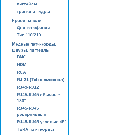
пигтейлы
транки и гидры
Кросс-панели
Для телефонии
Тип 110/210
Медные патч-корды,
шнуры, пигтейлы
BNC
HDMI
RCA
RJ-21 (Telco,амфенол)
RJ45-RJ12
RJ45-RJ45 обычные
180°
RJ45-RJ45
реверсивные
RJ45-RJ45 угловые 45°
TERA патч-корды