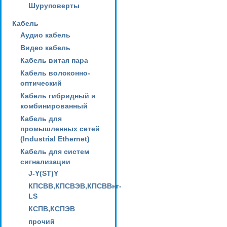
Шуруповерты
Кабель
Аудио кабель
Видео кабель
Кабель витая пара
Кабель волоконно-
оптический
Кабель гибридный и
комбинированный
Кабель для
промышленных сетей
(Industrial Ethernet)
Кабель для систем
сигнализации
J-Y(ST)Y
КПСВВ,КПСВЭВ,КПСВВнг-
LS
КСПВ,КСПЭВ
прочий