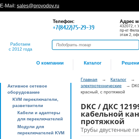
E-Mail:
sales@provodov.ru
Телефон:
Адрес м
+7(8422)75-29-39
432072, г. 
пр-кт Фила
этаж 2, оф
Работаем
с 2012 года
О компании
Каталог
Решен
Главная
→
Каталог
→
электротехнические
→
DKC
Активное сетевое
красный, с протяжкой
оборудование
KVM переключатели,
DKC / ДКС 1219
разветвители
кабельной кан
Кабели и адаптеры
протяжкой
для переключателей
Модули для
Трубы двустенные ги
переключателей KVM