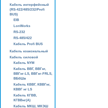
Кабель интерфейсный
(RS-422/485/232/Profi
BUS)
EIB
LonWorks
RS-232
RS-485/422
Кабель Profi BUS
Кабель коаксиальный
Кабель силовой
Кабель NYM
Кабель ВВГ, ВВГнг,
ВВГнг-LS, ВВГнг-FRLS,
ВБбШв
Кабель КВВГ, КВВГнг,
КВВГ нг LS
Кабель КГВВ,
КГВВнг(А)
Кабель МКШ, МКЭШ