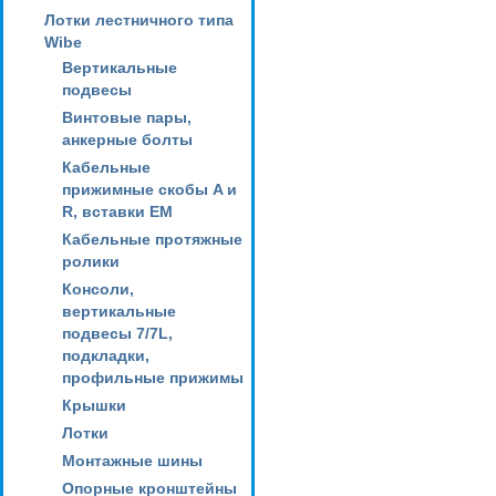
Лотки лестничного типа
Wibe
Вертикальные
подвесы
Винтовые пары,
анкерные болты
Кабельные
прижимные скобы A и
R, вставки EM
Кабельные протяжные
ролики
Консоли,
вертикальные
подвесы 7/7L,
подкладки,
профильные прижимы
Крышки
Лотки
Монтажные шины
Опорные кронштейны