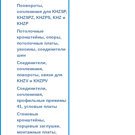
Поовороты,
сочленения для KHZSP,
KHZSPZ, KHZPS, KHZ и
KHZP
Потолочные
кронштейны, опоры,
потолочные платы,
укосины, соединители
шин
Соединители,
сочленения,
повороты, связи для
KHZV и KHZPV
Соединители,
сочленения,
профильные прижимы
41, угловые платы
Стеновые
кронштейны,
торцевые заглушки,
монтажные платы,