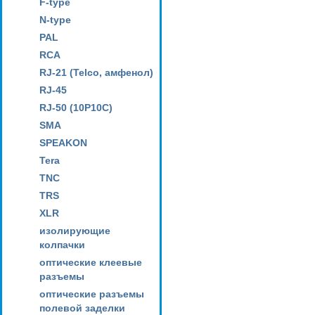
F-type
N-type
PAL
RCA
RJ-21 (Telco, амфенол)
RJ-45
RJ-50 (10P10C)
SMA
SPEAKON
Tera
TNC
TRS
XLR
изолирующие
колпачки
оптические клеевые
разъемы
оптические разъемы
полевой заделки