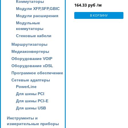
Коммутаторы
соединительной
164.33 руб /м
муфтой, внешний
Модули XFP,SFP,GBIC
диаметр 90 мм (цена за
В КОРЗИНУ
Модули расширения
метр)
Модульные
коммутаторы
Стековые кабели
Маршрутизаторы
Медиаконвертеры
Оборудование VOIP
Оборудование xDSL
Програмное обеспечение
Сетевые адаптеры
PowerLine
Для шины PCI
Для шины PCI-E
Для шины USB
Инструменты и
измерительные приборы