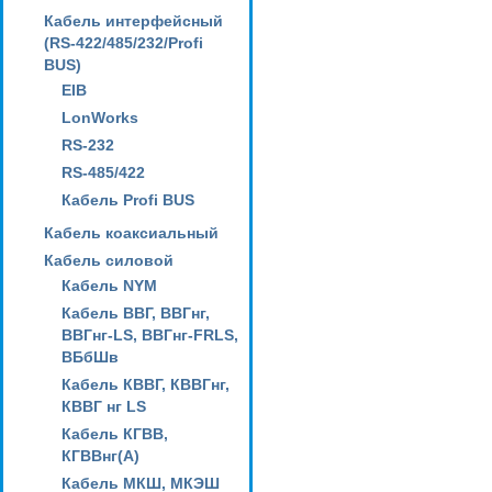
Кабель интерфейсный
(RS-422/485/232/Profi
BUS)
EIB
LonWorks
RS-232
RS-485/422
Кабель Profi BUS
Кабель коаксиальный
Кабель силовой
Кабель NYM
Кабель ВВГ, ВВГнг,
ВВГнг-LS, ВВГнг-FRLS,
ВБбШв
Кабель КВВГ, КВВГнг,
КВВГ нг LS
Кабель КГВВ,
КГВВнг(А)
Кабель МКШ, МКЭШ