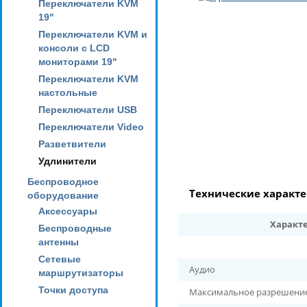
Переключатели KVM
19"
Переключатели KVM и
консоли с LCD
мониторами 19"
Переключатели KVM
настольные
Переключатели USB
Переключатели Video
Разветвители
Удлинители
Беспроводное
Технические характ
оборудование
Аксессуары
Характ
Беспроводные
антенны
Сетевые
Аудио
маршрутизаторы
Точки доступа
Максимальное разрешени