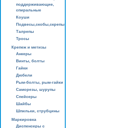
поддерживающие,
спиральные
Коуши
Подвесы,скобы,скрепы
Талрепы
Тросы
Крепеж и метизы
Анкеры
Винты, болты
Гайки
Дюбели
Рым-болты, рым-гайки
Саморезы, шурупы
Спейсеры
Шайбы
Шпильки, струбцины
Маркировка
Диспенсеры с