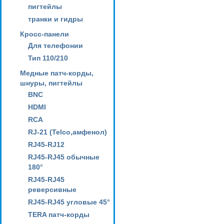
пигтейлы
транки и гидры
Кросс-панели
Для телефонии
Тип 110/210
Медные патч-корды,
шнуры, пигтейлы
BNC
HDMI
RCA
RJ-21 (Telco,амфенол)
RJ45-RJ12
RJ45-RJ45 обычные
180°
RJ45-RJ45
реверсивные
RJ45-RJ45 угловые 45°
TERA патч-корды