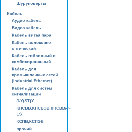
Шуруповерты
Кабель
Аудио кабель
Видео кабель
Кабель витая пара
Кабель волоконно-
оптический
Кабель гибридный и
комбинированный
Кабель для
промышленных сетей
(Industrial Ethernet)
Кабель для систем
сигнализации
J-Y(ST)Y
КПСВВ,КПСВЭВ,КПСВВнг-
LS
КСПВ,КСПЭВ
прочий