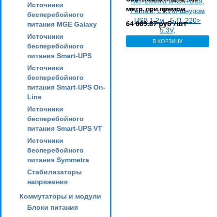
Источники
метр. при прямом
бесперебойного
соединении/неогранич.
64 089.87 руб /шт
питания MGE Galaxy
при соединении через
Источники
коммутатор, SPHD15+HD-
В КОРЗИНУ
бесперебойного
DB15+2xUSB A-
питания Smart-UPS
тип+2xMINI JACK+DB9,
Female, с KVM-шнуром
Источники
USB 1.2м., Б.П. 220> 5.3V,
бесперебойного
(макс.разр.1920х1080
питания Smart-UPS On-
60Hz;
Line
Источники
бесперебойного
питания Smart-UPS VT
Источники
бесперебойного
питания Symmetra
Стабилизаторы
напряжения
Коммутаторы и модули
Блоки питания