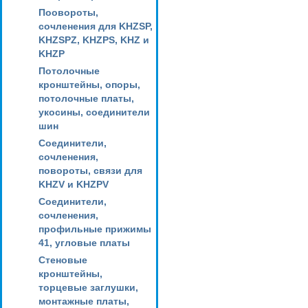
Поовороты,
сочленения для KHZSP,
KHZSPZ, KHZPS, KHZ и
KHZP
Потолочные
кронштейны, опоры,
потолочные платы,
укосины, соединители
шин
Соединители,
сочленения,
повороты, связи для
KHZV и KHZPV
Соединители,
сочленения,
профильные прижимы
41, угловые платы
Стеновые
кронштейны,
торцевые заглушки,
монтажные платы,