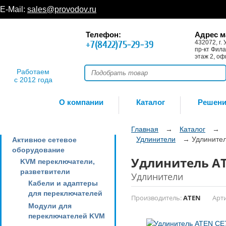
E-Mail:
sales@provodov.ru
Телефон:
Адрес м
+7(8422)75-29-39
432072, г. 
пр-кт Фила
этаж 2, оф
Работаем
с 2012 года
О компании
Каталог
Решен
Главная
→
Каталог
→
Удлинители
→
Удлините
Активное сетевое
оборудование
Удлинитель AT
KVM переключатели,
разветвители
Удлинители
Кабели и адаптеры
для переключателей
Производитель:
ATEN
Арти
Модули для
переключателей KVM