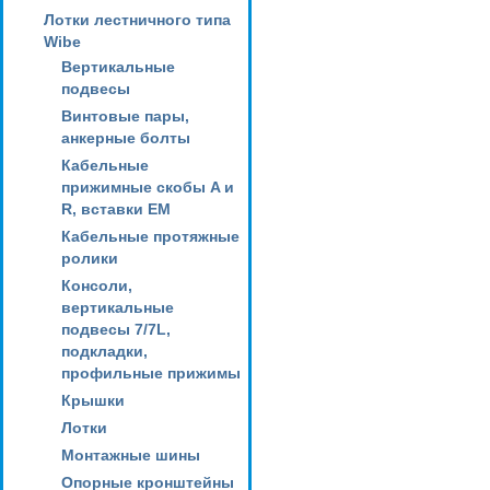
Лотки лестничного типа
Wibe
Вертикальные
подвесы
Винтовые пары,
анкерные болты
Кабельные
прижимные скобы A и
R, вставки EM
Кабельные протяжные
ролики
Консоли,
вертикальные
подвесы 7/7L,
подкладки,
профильные прижимы
Крышки
Лотки
Монтажные шины
Опорные кронштейны