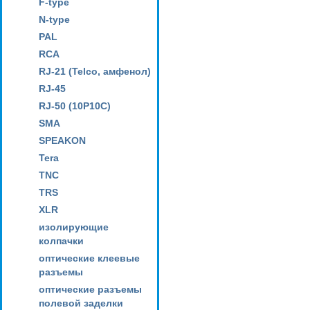
F-type
N-type
PAL
RCA
RJ-21 (Telco, амфенол)
RJ-45
RJ-50 (10P10C)
SMA
SPEAKON
Tera
TNC
TRS
XLR
изолирующие
колпачки
оптические клеевые
разъемы
оптические разъемы
полевой заделки