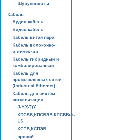
Шуруповерты
Кабель
Аудио кабель
Видео кабель
Кабель витая пара
Кабель волоконно-
оптический
Кабель гибридный и
комбинированный
Кабель для
промышленных сетей
(Industrial Ethernet)
Кабель для систем
сигнализации
J-Y(ST)Y
КПСВВ,КПСВЭВ,КПСВВнг-
LS
КСПВ,КСПЭВ
прочий