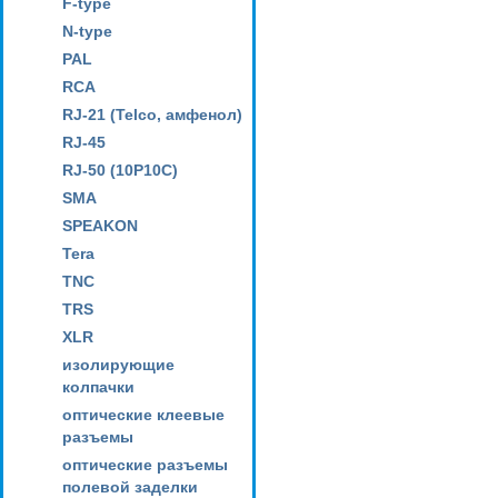
F-type
N-type
PAL
RCA
RJ-21 (Telco, амфенол)
RJ-45
RJ-50 (10P10C)
SMA
SPEAKON
Tera
TNC
TRS
XLR
изолирующие
колпачки
оптические клеевые
разъемы
оптические разъемы
полевой заделки