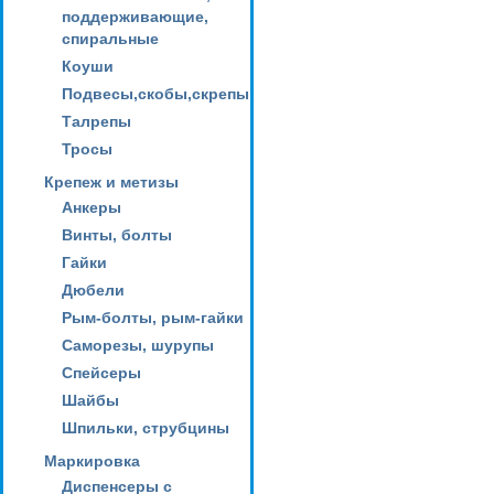
поддерживающие,
спиральные
Коуши
Подвесы,скобы,скрепы
Талрепы
Тросы
Крепеж и метизы
Анкеры
Винты, болты
Гайки
Дюбели
Рым-болты, рым-гайки
Саморезы, шурупы
Спейсеры
Шайбы
Шпильки, струбцины
Маркировка
Диспенсеры с