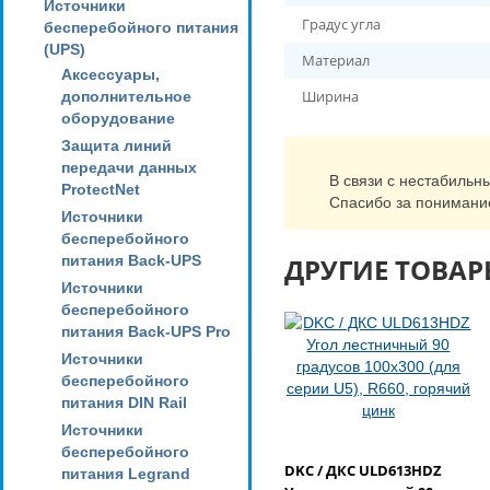
Источники
Градус угла
бесперебойного питания
(UPS)
Материал
Аксессуары,
Ширина
дополнительное
оборудование
Защита линий
передачи данных
В связи с нестабильн
ProtectNet
Спасибо за понимани
Источники
бесперебойного
питания Back-UPS
ДРУГИЕ ТОВАР
Источники
бесперебойного
питания Back-UPS Pro
Источники
бесперебойного
питания DIN Rail
Источники
бесперебойного
DKC / ДКС ULD613HDZ
питания Legrand