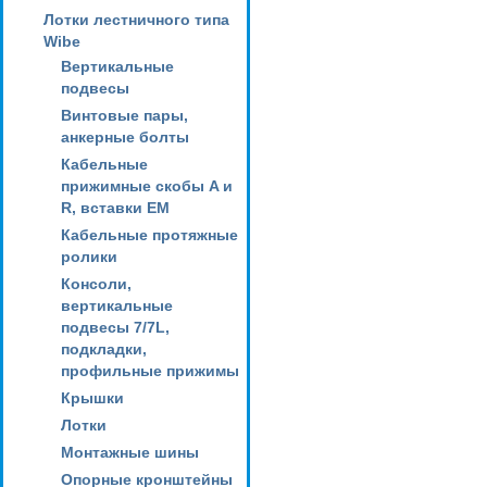
Лотки лестничного типа
Wibe
Вертикальные
подвесы
Винтовые пары,
анкерные болты
Кабельные
прижимные скобы A и
R, вставки EM
Кабельные протяжные
ролики
Консоли,
вертикальные
подвесы 7/7L,
подкладки,
профильные прижимы
Крышки
Лотки
Монтажные шины
Опорные кронштейны