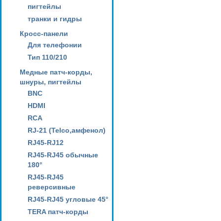
пигтейлы
транки и гидры
Кросс-панели
Для телефонии
Тип 110/210
Медные патч-корды,
шнуры, пигтейлы
BNC
HDMI
RCA
RJ-21 (Telco,амфенол)
RJ45-RJ12
RJ45-RJ45 обычные
180°
RJ45-RJ45
реверсивные
RJ45-RJ45 угловые 45°
TERA патч-корды