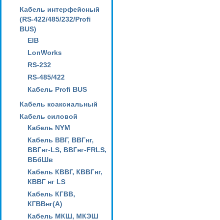
Кабель интерфейсный
(RS-422/485/232/Profi
BUS)
EIB
LonWorks
RS-232
RS-485/422
Кабель Profi BUS
Кабель коаксиальный
Кабель силовой
Кабель NYM
Кабель ВВГ, ВВГнг,
ВВГнг-LS, ВВГнг-FRLS,
ВБбШв
Кабель КВВГ, КВВГнг,
КВВГ нг LS
Кабель КГВВ,
КГВВнг(А)
Кабель МКШ, МКЭШ