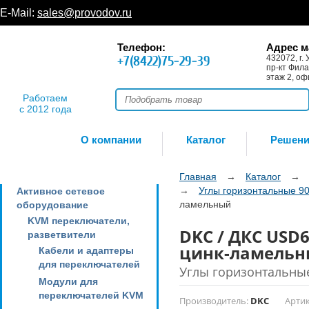
E-Mail:
sales@provodov.ru
Телефон:
Адрес м
+7(8422)75-29-39
432072, г. 
пр-кт Фила
этаж 2, оф
Работаем
с 2012 года
О компании
Каталог
Решен
Главная
→
Каталог
→
→
Углы горизонтальные 90
Активное сетевое
ламельный
оборудование
KVM переключатели,
DKC / ДКС USD6
разветвители
цинк-ламель
Кабели и адаптеры
для переключателей
Углы горизонтальные
Модули для
переключателей KVM
Производитель:
DKC
Артик