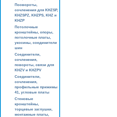
Поовороты,
сочленения для KHZSP,
KHZSPZ, KHZPS, KHZ и
KHZP
Потолочные
кронштейны, опоры,
потолочные платы,
укосины, соединители
шин
Соединители,
сочленения,
повороты, связи для
KHZV и KHZPV
Соединители,
сочленения,
профильные прижимы
41, угловые платы
Стеновые
кронштейны,
торцевые заглушки,
монтажные платы,