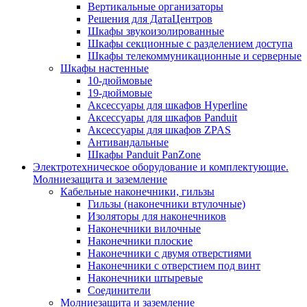
Вертикальные организаторы
Решения для ДатаЦентров
Шкафы звукоизолированные
Шкафы секционные с разделением доступа
Шкафы телекоммуникационные и серверные
Шкафы настенные
10-дюймовые
19-дюймовые
Аксессуары для шкафов Hyperline
Аксессуары для шкафов Panduit
Аксессуары для шкафов ZPAS
Антивандальные
Шкафы Panduit PanZone
Электротехническое оборудование и комплектующие.
Молниезащита и заземление
Кабельные наконечники, гильзы
Гильзы (наконечники втулочные)
Изоляторы для наконечников
Наконечники вилочные
Наконечники плоские
Наконечники с двумя отверстиями
Наконечники с отверстием под винт
Наконечники штыревые
Соединители
Молниезащита и заземление