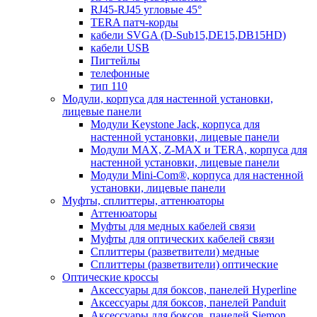
RJ45-RJ45 угловые 45°
TERA патч-корды
кабели SVGA (D-Sub15,DE15,DB15HD)
кабели USB
Пигтейлы
телефонные
тип 110
Модули, корпуса для настенной установки,
лицевые панели
Модули Keystone Jack, корпуса для
настенной установки, лицевые панели
Модули MAX, Z-MAX и TERA, корпуса для
настенной установки, лицевые панели
Модули Mini-Com®, корпуса для настенной
установки, лицевые панели
Муфты, сплиттеры, аттенюаторы
Аттенюаторы
Муфты для медных кабелей связи
Муфты для оптических кабелей связи
Сплиттеры (разветвители) медные
Сплиттеры (разветвители) оптические
Оптические кроссы
Аксессуары для боксов, панелей Hyperline
Аксессуары для боксов, панелей Panduit
Аксессуары для боксов, панелей Siemon