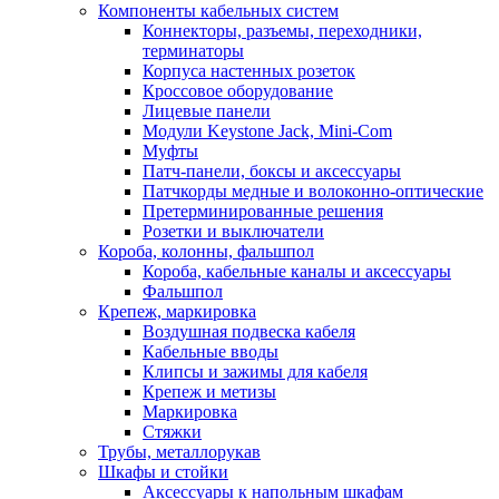
Компоненты кабельных систем
Коннекторы, разъемы, переходники,
терминаторы
Корпуса настенных розеток
Кроссовое оборудование
Лицевые панели
Модули Keystone Jack, Mini-Com
Муфты
Патч-панели, боксы и аксессуары
Патчкорды медные и волоконно-оптические
Претерминированные решения
Розетки и выключатели
Короба, колонны, фальшпол
Короба, кабельные каналы и аксессуары
Фальшпол
Крепеж, маркировка
Воздушная подвеска кабеля
Кабельные вводы
Клипсы и зажимы для кабеля
Крепеж и метизы
Маркировка
Стяжки
Трубы, металлорукав
Шкафы и стойки
Аксессуары к напольным шкафам