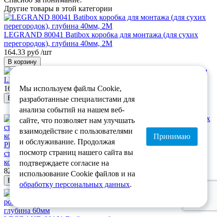
Другие товары в этой категории
LEGRAND 80041 Batibox коробка для монтажа (для сухих
перегородок), глубина 40мм, 2М
164.33 руб /шт
В корзину
LEGRAND 80072 Batibox перегородка для коробок D50мм
Мы используем файлы Cookie,
164.33 руб /шт
В корзину
разработанные специалистами для
анализа событий на нашем веб-
сайте, что позволяет нам улучшать
взаимодействие с пользователями
Принимаю
и обслуживание. Продолжая
PlastElectro PE 000 031 Коробка установочная для бетонных
посмотр страниц нашего сайта вы
стен, расстояние между крепежными отверстиями 83 мм,
комплектуются крепежными шурупами, 100х60х50
подтверждаете согласие на
82.17 руб /шт
использование Cookie файлов и на
В корзину
обработку персональных данных
.