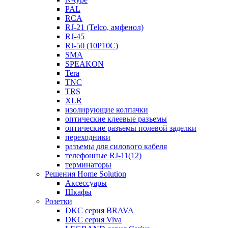
PAL
RCA
RJ-21 (Telco, амфенол)
RJ-45
RJ-50 (10P10C)
SMA
SPEAKON
Tera
TNC
TRS
XLR
изолирующие колпачки
оптические клеевые разъемы
оптические разъемы полевой заделки
переходники
разъемы для силового кабеля
телефонные RJ-11(12)
терминаторы
Решения Home Solution
Аксессуары
Шкафы
Розетки
DKC серия BRAVA
DKC серия Viva