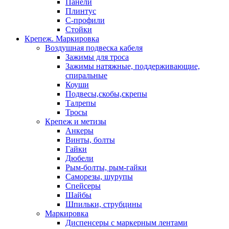
Панели
Плинтус
С-профили
Стойки
Крепеж. Маркировка
Воздушная подвеска кабеля
Зажимы для троса
Зажимы натяжные, поддерживающие,
спиральные
Коуши
Подвесы,скобы,скрепы
Талрепы
Тросы
Крепеж и метизы
Анкеры
Винты, болты
Гайки
Дюбели
Рым-болты, рым-гайки
Саморезы, шурупы
Спейсеры
Шайбы
Шпильки, струбцины
Маркировка
Диспенсеры с маркерным лентами