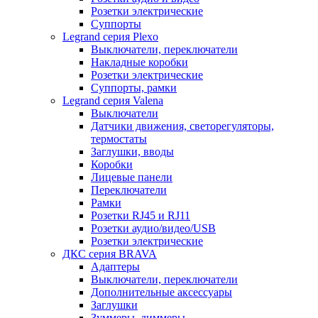
Розетки электрические
Суппорты
Legrand серия Plexo
Выключатели, переключатели
Накладные коробки
Розетки электрические
Суппорты, рамки
Legrand серия Valena
Выключатели
Датчики движения, светорегуляторы,
термостаты
Заглушки, вводы
Коробки
Лицевые панели
Переключатели
Рамки
Розетки RJ45 и RJ11
Розетки аудио/видео/USB
Розетки электрические
ДКС серия BRAVA
Адаптеры
Выключатели, переключатели
Дополнительные аксессуары
Заглушки
Зуммеры, диммеры