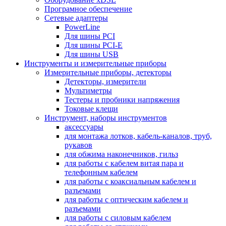
Програмное обеспечение
Сетевые адаптеры
PowerLine
Для шины PCI
Для шины PCI-E
Для шины USB
Инструменты и измерительные приборы
Измерительные приборы, детекторы
Детекторы, измерители
Мультиметры
Тестеры и пробники напряжения
Токовые клещи
Инструмент, наборы инструментов
аксессуары
для монтажа лотков, кабель-каналов, труб,
рукавов
для обжима наконечников, гильз
для работы с кабелем витая пара и
телефонным кабелем
для работы с коаксиальным кабелем и
разъемами
для работы с оптическим кабелем и
разъемами
для работы с силовым кабелем