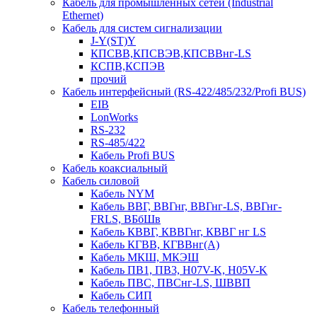
Кабель для промышленных сетей (Industrial
Ethernet)
Кабель для систем сигнализации
J-Y(ST)Y
КПСВВ,КПСВЭВ,КПСВВнг-LS
КСПВ,КСПЭВ
прочий
Кабель интерфейсный (RS-422/485/232/Profi BUS)
EIB
LonWorks
RS-232
RS-485/422
Кабель Profi BUS
Кабель коаксиальный
Кабель силовой
Кабель NYM
Кабель ВВГ, ВВГнг, ВВГнг-LS, ВВГнг-
FRLS, ВБбШв
Кабель КВВГ, КВВГнг, КВВГ нг LS
Кабель КГВВ, КГВВнг(А)
Кабель МКШ, МКЭШ
Кабель ПВ1, ПВ3, H07V-K, H05V-K
Кабель ПВС, ПВСнг-LS, ШВВП
Кабель СИП
Кабель телефонный