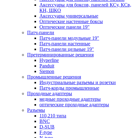
Аксессуары для боксов, панелей КСу, КСв,
КН, ШКО
Аксессуары универсальные
Оптические настенные боксы
Оптические панели 19"
Патч-панели
Патч-панели модульные 19"
Патч-панели настенные
Патч-панели цельные 19"
Претерминированные решения
Hyperline
Panduit
Siemon
Промышленные решения
Индустриальные разъемы и розетки
Патч-корды промышленные
Проходные адаптеры
медные проходные адаптеры
оптические проходные адаптеры
Разъемы
110,210 типа
BNC
D-SUB
F-type
N-type