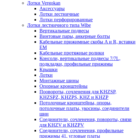
Лотки Vergokan
Аксессуары
Лотки лестничные
Лотки перфорированные
Лотки лестничного типа Wibe
Вертикальные подвесы
Винтовые пары, анкерные болты
Кабельные прижимные скобы A и R, вставки
EM
Кабельные протяжные ролики
Консоли, вертикальные подвесы 7/7L,
подкладки, профильные прижимы
Крышки
Лотки
Монтажные шины
Опорные кронштейны
Поовороты, сочленения для KHZSP,
KHZSPZ, KHZPS, KHZ и KHZP
Потолочные кронштейны, опоры,
потолочные платы, укосины, соединители
шин
Соединители, сочленения, повороты, связи
для KHZV и KHZPV
Соединители, сочленения, профильные
прижимы 41, угловые платы