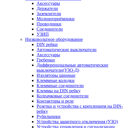
Аксессуары
Держатели
Заземлители
Молниеприёмники
Проводники
Соединители
УЗИП
Низковольтное оборудование
DIN рейки
Автоматические выключатели
Аксессуары
Гребенки
Дифференциальные автоматические
выключатели(УЗО-Д)
Изоляторы шинные
Клеммные колодки
Клеммные соединители
Клеммы на DIN рейку
Колпачковые соединители
Контакторы и реле
Розетки и устройства с креплением на DIN-
рейку
Рубильники
Устройства защитного отключения (УЗО)
Устройства управления и сигнализации