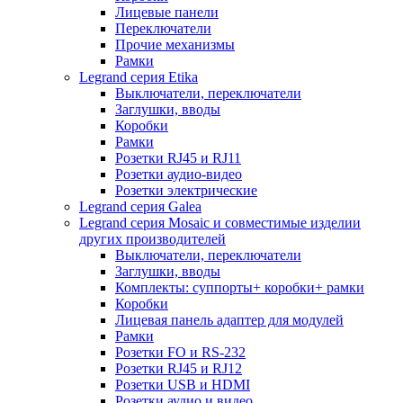
Лицевые панели
Переключатели
Прочие механизмы
Рамки
Legrand серия Etika
Выключатели, переключатели
Заглушки, вводы
Коробки
Рамки
Розетки RJ45 и RJ11
Розетки аудио-видео
Розетки электрические
Legrand серия Galea
Legrand серия Mosaic и совместимые изделии
других производителей
Выключатели, переключатели
Заглушки, вводы
Комплекты: суппорты+ коробки+ рамки
Коробки
Лицевая панель адаптер для модулей
Рамки
Розетки FO и RS-232
Розетки RJ45 и RJ12
Розетки USB и HDMI
Розетки аудио и видео