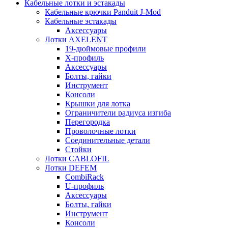
Кабельные лотки и эстакады
Кабельные крючки Panduit J-Mod
Кабельные эстакады
Аксессуары
Лотки AXELENT
19-дюймовые профили
X-профиль
Аксессуары
Болты, гайки
Инструмент
Консоли
Крышки для лотка
Ограничители радиуса изгиба
Перегородка
Проволочные лотки
Соединительные детали
Стойки
Лотки CABLOFIL
Лотки DEFEM
CombiRack
U-профиль
Аксессуары
Болты, гайки
Инструмент
Консоли