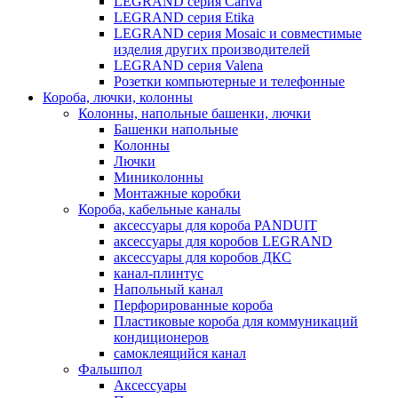
LEGRAND серия Cariva
LEGRAND серия Etika
LEGRAND серия Mosaic и совместимые
изделия других производителей
LEGRAND серия Valena
Розетки компьютерные и телефонные
Короба, лючки, колонны
Колонны, напольные башенки, лючки
Башенки напольные
Колонны
Лючки
Миниколонны
Монтажные коробки
Короба, кабельные каналы
аксессуары для короба PANDUIT
аксессуары для коробов LEGRAND
аксессуары для коробов ДКС
канал-плинтус
Напольный канал
Перфорированные короба
Пластиковые короба для коммуникаций
кондиционеров
самоклеящийся канал
Фальшпол
Аксессуары