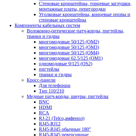
Стеновые кронштейны, торцевые заглушки,
монтажные платы, перегородки
Уголковые кронштейны, концевые опоры и
стеновые кронштейны
Компоненты кабельных систем
Волоконно-оптические патч-корды, пигтейлы,
транки и гидры
многомодовые 50/125 (OM2)
многомодовые 50/125 (OM3)
многомодовые 50/125 (OM4)
многомодовые 62.5/125 (OM1)
одномодовые 9/125 (OS2)
пигтейлы
транки и гидры
Кросс-панели
Для телефонии
Тип 110/210
Медные патч-корды, шнуры, пигтейлы
BNC
HDMI
RCA
RJ-21 (Telco,амфенол)
RJ45-RJ12
RJ45-RJ45 обычные 180°
RJ45-RJ45 реверсивные